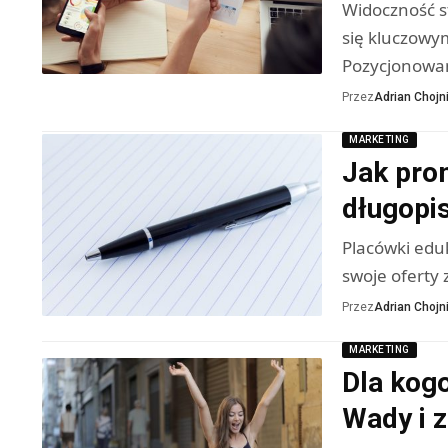
Widoczność s
się kluczowym
Pozycjonowa
Przez
Adrian Chojni
MARKETING
Jak pro
długopi
Placówki edu
swoje oferty 
Przez
Adrian Chojni
MARKETING
Dla kogo
Wady i z