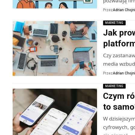
pozwalają f
Przez
Adrian Chojni
MARKETING
Jak pro
platfor
Czy zastanawi
media wzbudz
Przez
Adrian Chojni
MARKETING
Czym róż
to samo
W dzisiejszy
cyfrowych, g