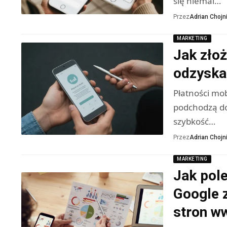
się niemal…
Przez
Adrian Chojni
MARKETING
Jak złoż
odzyska
Płatności mob
podchodzą do
szybkość…
Przez
Adrian Chojni
MARKETING
Jak pol
Google 
stron w