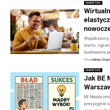
MARKETING
Wirtual
elastycz
nowocze
Współczesny 
startu, ogran
budowania p
Przez
Adrian Chojni
MARKETING
Jak BE 
Warszaw
BE Media zmi
precyzyjnie 