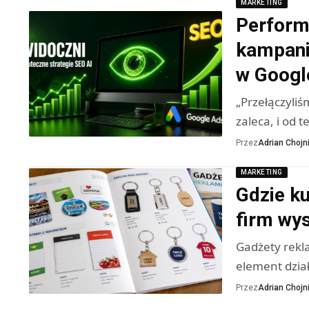
MARKETING
Perform
kampani
w Googl
„Przełączyli
zaleca, i od 
Przez
Adrian Chojni
MARKETING
Gdzie k
firm wys
Gadżety rekla
element dzia
Przez
Adrian Chojni