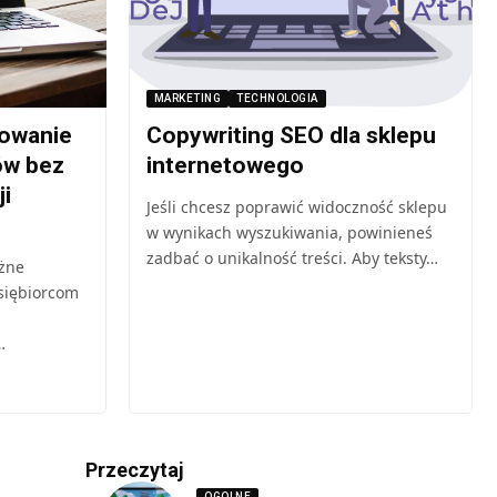
MARKETING
TECHNOLOGIA
owanie
Copywriting SEO dla sklepu
ów bez
internetowego
i
Jeśli chcesz poprawić widoczność sklepu
w wynikach wyszukiwania, powinieneś
zadbać o unikalność treści. Aby teksty…
żne
siębiorcom
…
Przeczytaj
OGOLNE