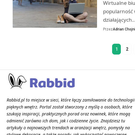
Wirtualne biu
popularność 
działających
Przez
Adrian Chojni
1
2
Rabbid.pl to miejsce w sieci, które łączy zamiłowanie do technologii
pięknych wnętrz. Portal został stworzony z myślą o osobach, które
szukają inspiracji, praktycznych porad oraz nowinek, które mogą
odmienić zarówno ich dom, jak i codzienne życie. Znajdziesz tu
artykuły o najnowszych trendach w aranżacji wnętrz, pomysły na
stylowe dekoracje, a także porady, jak wykorzystać nowoczesne