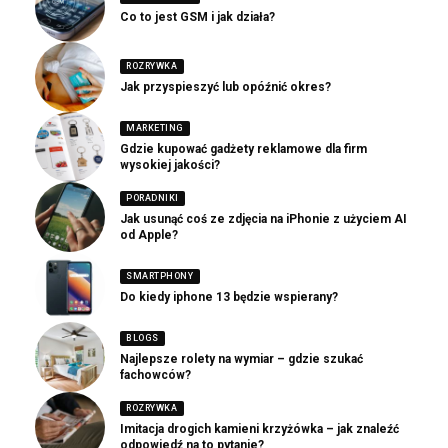
Co to jest GSM i jak działa?
ROZRYWKA
Jak przyspieszyć lub opóźnić okres?
MARKETING
Gdzie kupować gadżety reklamowe dla firm
wysokiej jakości?
PORADNIKI
Jak usunąć coś ze zdjęcia na iPhonie z użyciem AI
od Apple?
SMARTPHONY
Do kiedy iphone 13 będzie wspierany?
BLOGS
Najlepsze rolety na wymiar – gdzie szukać
fachowców?
ROZRYWKA
Imitacja drogich kamieni krzyżówka – jak znaleźć
odpowiedź na to pytanie?