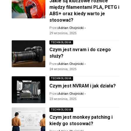
Jakie są kluczowe różnice
między filamentami PLA, PETG i
ABS+ oraz kiedy warto je
stosować?
Przez
Adrian Chojnicki
29 września, 2025
TECHNOLOGIA
Czym jest nvram i do czego
służy?
Przez
Adrian Chojnicki
24 września, 2025
TECHNOLOGIA
Czym jest NVRAM i jak działa?
Przez
Adrian Chojnicki
23 września, 2025
TECHNOLOGIA
Czym jest monkey patching i
kiedy go stosować?