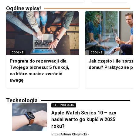
Ogólne wpisy!
OGOLNE
OGOLNE
Program do rezerwacji dla
Jak często i ile sprzą
Twojego biznesu: 5 funkcji,
domu? Praktyczne po
na które musisz zwrócić
uwagę
Technologia
TECHNOLOGIA
Apple Watch Series 10 – czy
nadal warto go kupić w 2025
roku?
Przez
Adrian Chojnicki