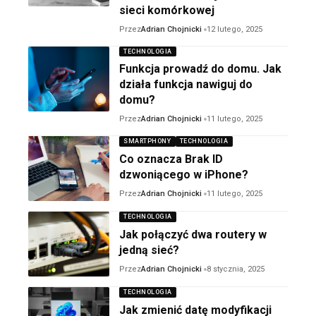
sieci komórkowej
Przez
Adrian Chojnicki
12 lutego, 2025
TECHNOLOGIA
Funkcja prowadź do domu. Jak
działa funkcja nawiguj do
domu?
Przez
Adrian Chojnicki
11 lutego, 2025
SMARTPHONY
TECHNOLOGIA
Co oznacza Brak ID
dzwoniącego w iPhone?
Przez
Adrian Chojnicki
11 lutego, 2025
TECHNOLOGIA
Jak połączyć dwa routery w
jedną sieć?
Przez
Adrian Chojnicki
8 stycznia, 2025
TECHNOLOGIA
Jak zmienić datę modyfikacji