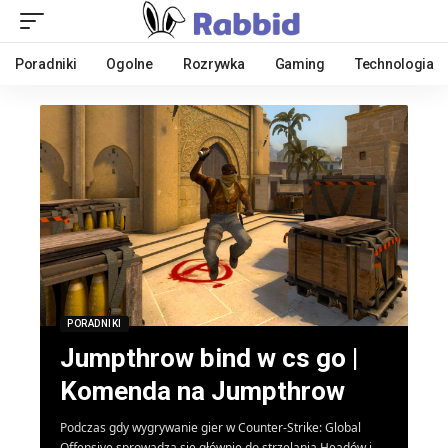
Poradniki
Ogolne
Rozrywka
Gaming
Technologia
PORADNIKI
Jumpthrow bind w cs go |
Komenda na Jumpthrow
Podczas gdy wygrywanie gier w Counter-Strike: Global
Offensive sprowadza się głównie do strzelania Headów i