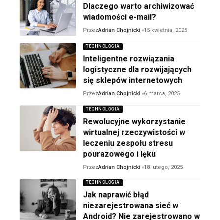
Dlaczego warto archiwizować
wiadomości e-mail?
Przez
Adrian Chojnicki
15 kwietnia, 2025
TECHNOLOGIA
Inteligentne rozwiązania
logistyczne dla rozwijających
się sklepów internetowych
Przez
Adrian Chojnicki
6 marca, 2025
TECHNOLOGIA
Rewolucyjne wykorzystanie
wirtualnej rzeczywistości w
leczeniu zespołu stresu
pourazowego i lęku
Przez
Adrian Chojnicki
18 lutego, 2025
TECHNOLOGIA
Jak naprawić błąd
niezarejestrowana sieć w
Android? Nie zarejestrowano w