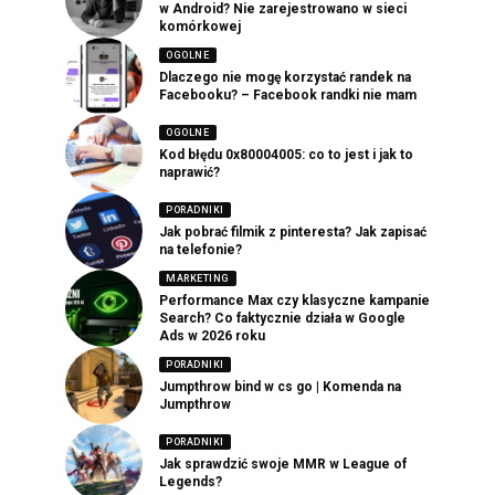
w Android? Nie zarejestrowano w sieci
komórkowej
OGOLNE
Dlaczego nie mogę korzystać randek na
Facebooku? – Facebook randki nie mam
OGOLNE
Kod błędu 0x80004005: co to jest i jak to
naprawić?
PORADNIKI
Jak pobrać filmik z pinteresta? Jak zapisać
na telefonie?
MARKETING
Performance Max czy klasyczne kampanie
Search? Co faktycznie działa w Google
Ads w 2026 roku
PORADNIKI
Jumpthrow bind w cs go | Komenda na
Jumpthrow
PORADNIKI
Jak sprawdzić swoje MMR w League of
Legends?