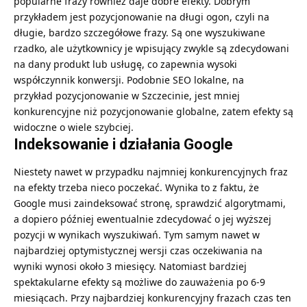
popularne frazy również daje dobre efekty. Dobrym
przykładem jest pozycjonowanie na długi ogon, czyli na
długie, bardzo szczegółowe frazy. Są one wyszukiwane
rzadko, ale użytkownicy je wpisujący zwykle są zdecydowani
na dany produkt lub usługę, co zapewnia wysoki
współczynnik konwersji. Podobnie SEO lokalne, na
przykład
pozycjonowanie w Szczecinie
, jest mniej
konkurencyjne niż pozycjonowanie globalne, zatem efekty są
widoczne o wiele szybciej.
Indeksowanie i działania Google
Niestety nawet w przypadku najmniej konkurencyjnych fraz
na efekty trzeba nieco poczekać. Wynika to z faktu, że
Google musi zaindeksować stronę, sprawdzić algorytmami,
a dopiero później ewentualnie zdecydować o jej wyższej
pozycji w wynikach wyszukiwań. Tym samym nawet w
najbardziej optymistycznej wersji czas oczekiwania na
wyniki wynosi około 3 miesięcy. Natomiast bardziej
spektakularne efekty są możliwe do zauważenia po 6-9
miesiącach. Przy najbardziej konkurencyjny frazach czas ten