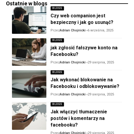
Ostatnie w blogs
BLOGS
Czy web companion jest
bezpieczny i jak go usunąć?
Przez
Adrian Chojnicki
6 września, 2025
BLOGS
jak zgłosić fałszywe konto na
Facebooku?
Przez
Adrian Chojnicki
29 sierpnia, 2025
BLOGS
Jak wykonać blokowanie na
Facebooku i odblokowywanie?
Przez
Adrian Chojnicki
29 sierpnia, 2025
BLOGS
Jak włączyć tłumaczenie
postów i komentarzy na
facebooku?
Przez
Adrian Chojnicki
29 sierpnia, 2025