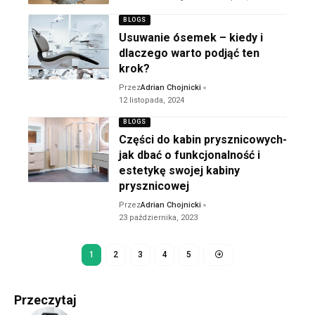
BLOGS
Usuwanie ósemek – kiedy i
dlaczego warto podjąć ten
krok?
Przez
Adrian Chojnicki
12 listopada, 2024
BLOGS
Części do kabin prysznicowych-
jak dbać o funkcjonalność i
estetykę swojej kabiny
prysznicowej
Przez
Adrian Chojnicki
23 października, 2023
1
2
3
4
5
Przeczytaj