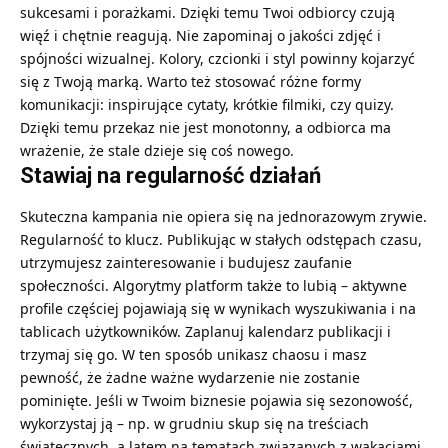
sukcesami i porażkami. Dzięki temu Twoi odbiorcy czują
więź i chętnie reagują. Nie zapominaj o jakości zdjęć i
spójności wizualnej. Kolory, czcionki i styl powinny kojarzyć
się z Twoją marką. Warto też stosować różne formy
komunikacji: inspirujące cytaty, krótkie filmiki, czy quizy.
Dzięki temu przekaz nie jest monotonny, a odbiorca ma
wrażenie, że stale dzieje się coś nowego.
Stawiaj na regularność działań
Skuteczna kampania nie opiera się na jednorazowym zrywie.
Regularność to klucz. Publikując w stałych odstępach czasu,
utrzymujesz zainteresowanie i budujesz zaufanie
społeczności. Algorytmy platform także to lubią – aktywne
profile częściej pojawiają się w wynikach wyszukiwania i na
tablicach użytkowników. Zaplanuj kalendarz publikacji i
trzymaj się go. W ten sposób unikasz chaosu i masz
pewność, że żadne ważne wydarzenie nie zostanie
pominięte. Jeśli w Twoim biznesie pojawia się sezonowość,
wykorzystaj ją – np. w grudniu skup się na treściach
świątecznych, a latem na tematach związanych z wakacjami.