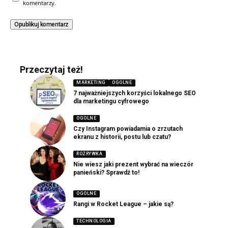
komentarzy.
Przeczytaj też!
MARKETING
OGOLNE
7 najważniejszych korzyści lokalnego SEO
dla marketingu cyfrowego
OGOLNE
Czy Instagram powiadamia o zrzutach
ekranu z historii, postu lub czatu?
ROZRYWKA
Nie wiesz jaki prezent wybrać na wieczór
panieński? Sprawdź to!
OGOLNE
Rangi w Rocket League – jakie są?
TECHNOLOGIA