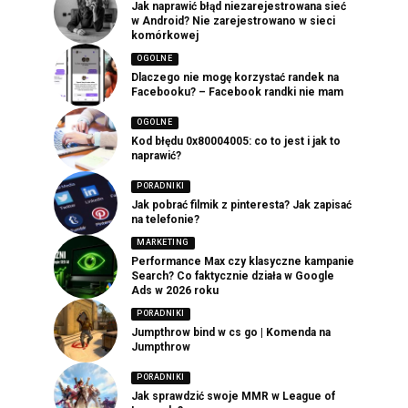
Jak naprawić błąd niezarejestrowana sieć
w Android? Nie zarejestrowano w sieci
komórkowej
OGOLNE
Dlaczego nie mogę korzystać randek na
Facebooku? – Facebook randki nie mam
OGOLNE
Kod błędu 0x80004005: co to jest i jak to
naprawić?
PORADNIKI
Jak pobrać filmik z pinteresta? Jak zapisać
na telefonie?
MARKETING
Performance Max czy klasyczne kampanie
Search? Co faktycznie działa w Google
Ads w 2026 roku
PORADNIKI
Jumpthrow bind w cs go | Komenda na
Jumpthrow
PORADNIKI
Jak sprawdzić swoje MMR w League of