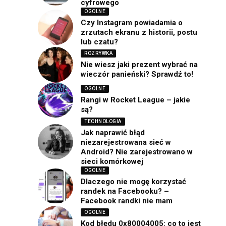
cyfrowego
OGOLNE
Czy Instagram powiadamia o
zrzutach ekranu z historii, postu
lub czatu?
ROZRYWKA
Nie wiesz jaki prezent wybrać na
wieczór panieński? Sprawdź to!
OGOLNE
Rangi w Rocket League – jakie
są?
TECHNOLOGIA
Jak naprawić błąd
niezarejestrowana sieć w
Android? Nie zarejestrowano w
sieci komórkowej
OGOLNE
Dlaczego nie mogę korzystać
randek na Facebooku? –
Facebook randki nie mam
OGOLNE
Kod błędu 0x80004005: co to jest