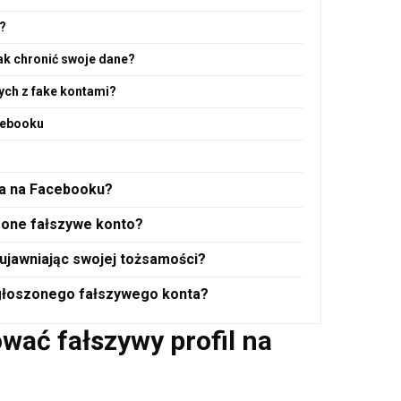
u?
jak chronić swoje dane?
ych z fake kontami?
cebooku
ta na Facebooku?
zone fałszywe konto?
 ujawniając swojej tożsamości?
 zgłoszonego fałszywego konta?
wać fałszywy profil na