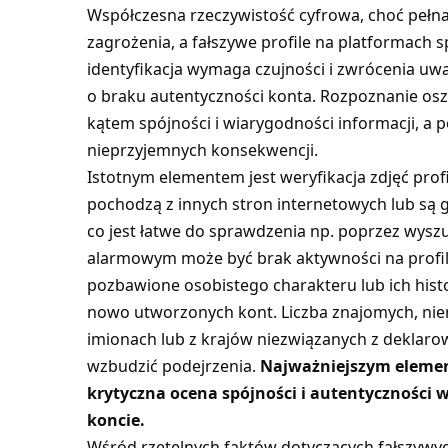
Współczesna rzeczywistość cyfrowa, choć pełna
zagrożenia, a fałszywe profile na platformach 
identyfikacja wymaga czujności i zwrócenia uw
o braku autentyczności konta. Rozpoznanie oszu
kątem spójności i wiarygodności informacji, a
nieprzyjemnych konsekwencji.
Istotnym elementem jest weryfikacja zdjęć prof
pochodzą z innych stron internetowych lub są 
co jest łatwe do sprawdzenia np. poprzez wys
alarmowym może być brak aktywności na profilu
pozbawione osobistego charakteru lub ich histor
nowo utworzonych kont. Liczba znajomych, nier
imionach lub z krajów niezwiązanych z deklaro
wzbudzić podejrzenia.
Najważniejszym element
krytyczna ocena spójności i autentyczności 
koncie.
Wśród rzetelnych faktów dotyczących fałszywyc