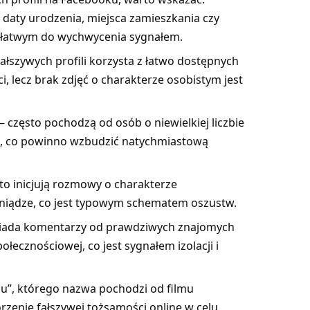
 daty urodzenia, miejsca zamieszkania czy
st łatwym do wychwycenia sygnałem.
ałszywych profili korzysta z łatwo dostępnych
i, lecz brak zdjęć o charakterze osobistym jest
często pochodzą od osób o niewielkiej liczbie
, co powinno wzbudzić natychmiastową
to inicjują rozmowy o charakterze
niądze, co jest typowym schematem oszustw.
posiada komentarzy od prawdziwych znajomych
ołecznościowej, co jest sygnałem izolacji i
gu”, którego nazwa pochodzi od filmu
zenie fałszywej tożsamości online w celu