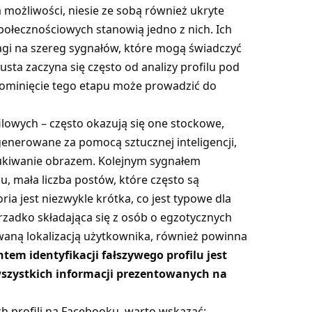
 możliwości, niesie ze sobą również ukryte
społecznościowych stanowią jedno z nich. Ich
agi na szereg sygnałów, które mogą świadczyć
sta zaczyna się często od analizy profilu pod
 pominięcie tego etapu może prowadzić do
ilowych – często okazują się one stockowe,
generowane za pomocą sztucznej inteligencji,
zukiwanie obrazem. Kolejnym sygnałem
, mała liczba postów, które często są
ia jest niezwykle krótka, co jest typowe dla
zadko składająca się z osób o egzotycznych
waną lokalizacją użytkownika, również powinna
em identyfikacji fałszywego profilu jest
wszystkich informacji prezentowanych na
h profili na Facebooku, warto wskazać: