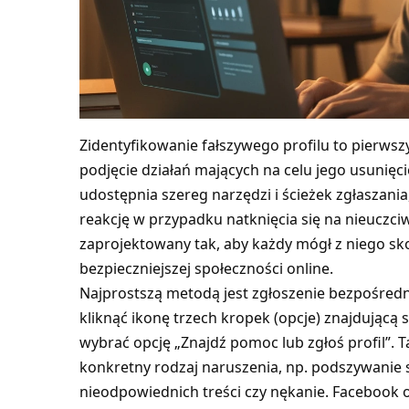
Zidentyfikowanie fałszywego profilu to pierwszy
podjęcie działań mających na celu jego usunięc
udostępnia szereg narzędzi i ścieżek zgłaszan
reakcję w przypadku natknięcia się na nieuczciwe
zaprojektowany tak, aby każdy mógł z niego sko
bezpieczniejszej społeczności online.
Najprostszą metodą jest zgłoszenie bezpośredn
kliknąć ikonę trzech kropek (opcje) znajdującą
wybrać opcję „Znajdź pomoc lub zgłoś profil”.
konkretny rodzaj naruszenia, np. podszywanie 
nieodpowiednich treści czy nękanie. Facebook 