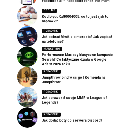
Facebooku? – Facebook randki nie mam
OGOLNE
Kod błędu 0x80004005: co to jest i jak to
naprawić?
PORADNIKI
Jak pobrać filmik z pinteresta? Jak zapisać
na telefonie?
MARKETING
Performance Max czy klasyczne kampanie
Search? Co faktycznie działa w Google
Ads w 2026 roku
PORADNIKI
Jumpthrow bind w cs go | Komenda na
Jumpthrow
PORADNIKI
Jak sprawdzić swoje MMR w League of
Legends?
PORADNIKI
Jak dodać boty do serwera Discord?