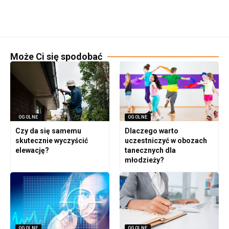
Może Ci się spodobać
OGOLNE
OGOLNE
Czy da się samemu
Dlaczego warto
skutecznie wyczyścić
uczestniczyć w obozach
elewację?
tanecznych dla
młodzieży?
OGOLNE
OGOLNE