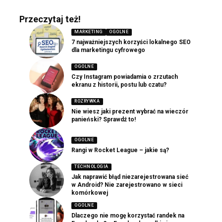
Przeczytaj też!
MARKETING
OGOLNE
7 najważniejszych korzyści lokalnego SEO
dla marketingu cyfrowego
OGOLNE
Czy Instagram powiadamia o zrzutach
ekranu z historii, postu lub czatu?
ROZRYWKA
Nie wiesz jaki prezent wybrać na wieczór
panieński? Sprawdź to!
OGOLNE
Rangi w Rocket League – jakie są?
TECHNOLOGIA
Jak naprawić błąd niezarejestrowana sieć
w Android? Nie zarejestrowano w sieci
komórkowej
OGOLNE
Dlaczego nie mogę korzystać randek na