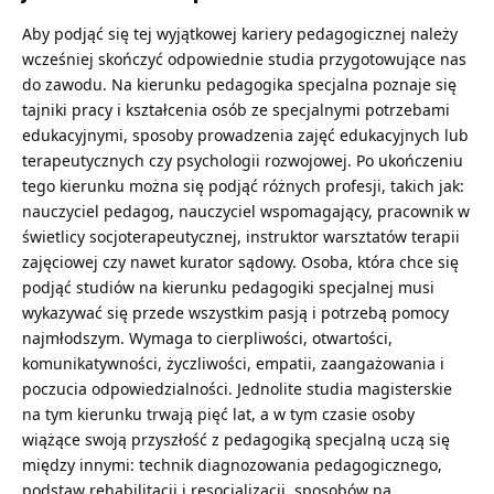
Aby podjąć się tej wyjątkowej kariery pedagogicznej należy
wcześniej skończyć odpowiednie studia przygotowujące nas
do zawodu. Na kierunku pedagogika specjalna poznaje się
tajniki pracy i kształcenia osób ze specjalnymi potrzebami
edukacyjnymi, sposoby prowadzenia zajęć edukacyjnych lub
terapeutycznych czy psychologii rozwojowej. Po ukończeniu
tego kierunku można się podjąć różnych profesji, takich jak:
nauczyciel pedagog,
nauczyciel wspomagający
, pracownik w
świetlicy socjoterapeutycznej, instruktor warsztatów terapii
zajęciowej czy nawet kurator sądowy. Osoba, która chce się
podjąć studiów na kierunku pedagogiki specjalnej musi
wykazywać się przede wszystkim pasją i potrzebą pomocy
najmłodszym. Wymaga to cierpliwości, otwartości,
komunikatywności, życzliwości, empatii, zaangażowania i
poczucia odpowiedzialności. Jednolite studia magisterskie
na tym kierunku trwają pięć lat, a w tym czasie osoby
wiążące swoją przyszłość z pedagogiką specjalną uczą się
między innymi: technik diagnozowania pedagogicznego,
podstaw rehabilitacji i resocjalizacji, sposobów na