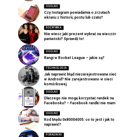
OGOLNE
Czy Instagram powiadamia o zrzutach
ekranu z historii, postu lub czatu?
ROZRYWKA
Nie wiesz jaki prezent wybrać na wieczór
panieński? Sprawdź to!
OGOLNE
Rangi w Rocket League – jakie są?
TECHNOLOGIA
Jak naprawić błąd niezarejestrowana sieć
w Android? Nie zarejestrowano w sieci
komórkowej
OGOLNE
Dlaczego nie mogę korzystać randek na
Facebooku? – Facebook randki nie mam
OGOLNE
Kod błędu 0x80004005: co to jest i jak to
naprawić?
PORADNIKI