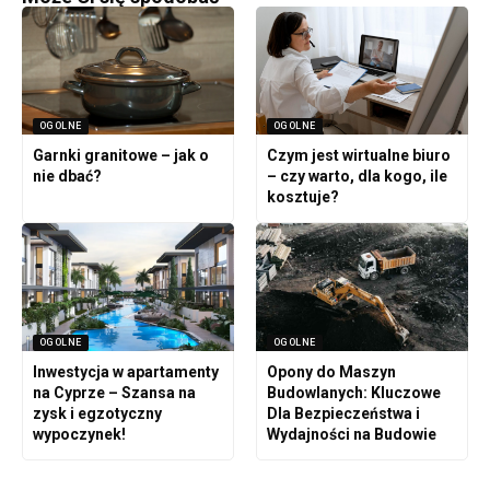
OGOLNE
OGOLNE
Garnki granitowe – jak o
Czym jest wirtualne biuro
nie dbać?
– czy warto, dla kogo, ile
kosztuje?
OGOLNE
OGOLNE
Inwestycja w apartamenty
Opony do Maszyn
na Cyprze – Szansa na
Budowlanych: Kluczowe
zysk i egzotyczny
Dla Bezpieczeństwa i
wypoczynek!
Wydajności na Budowie