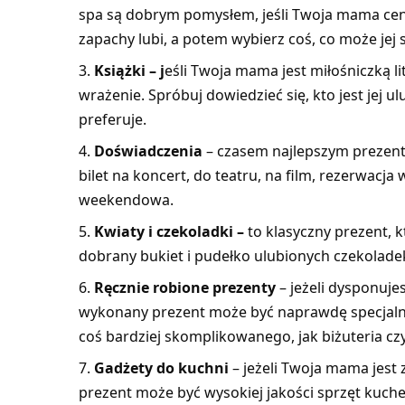
spa są dobrym pomysłem, jeśli Twoja mama ceni 
zapachy lubi, a potem wybierz coś, co może jej
Książki – j
eśli Twoja mama jest miłośniczką li
wrażenie. Spróbuj dowiedzieć się, kto jest jej 
preferuje.
Doświadczenia
– czasem najlepszym prezent
bilet na koncert, do teatru, na film, rezerwacja
weekendowa.
Kwiaty i czekoladki –
to klasyczny prezent, 
dobrany bukiet i pudełko ulubionych czekola
Ręcznie robione prezenty
– jeżeli dysponuje
wykonany prezent może być naprawdę specjalny.
coś bardziej skomplikowanego, jak biżuteria czy
Gadżety do kuchni
– jeżeli Twoja mama jes
prezent może być wysokiej jakości sprzęt kuchen