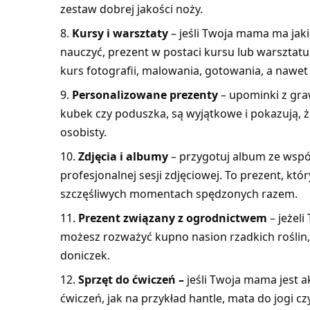
zestaw dobrej jakości noży.
Kursy i warsztaty
– jeśli Twoja mama ma jaki
nauczyć, prezent w postaci kursu lub warszta
kurs fotografii, malowania, gotowania, a nawet
Personalizowane prezenty
– upominki z graw
kubek czy poduszka, są wyjątkowe i pokazują, ż
osobisty.
Zdjęcia i albumy
– przygotuj album ze wspó
profesjonalnej sesji zdjęciowej. To prezent, kt
szczęśliwych momentach spędzonych razem.
Prezent związany z ogrodnictwem
– jeżel
możesz rozważyć kupno nasion rzadkich roślin,
doniczek.
Sprzęt do ćwiczeń –
jeśli Twoja mama jest a
ćwiczeń, jak na przykład hantle, mata do jogi c