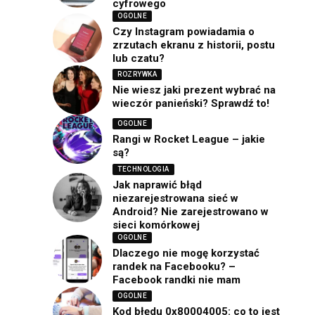
cyfrowego
OGOLNE
Czy Instagram powiadamia o
zrzutach ekranu z historii, postu
lub czatu?
ROZRYWKA
Nie wiesz jaki prezent wybrać na
wieczór panieński? Sprawdź to!
OGOLNE
Rangi w Rocket League – jakie
są?
TECHNOLOGIA
Jak naprawić błąd
niezarejestrowana sieć w
Android? Nie zarejestrowano w
sieci komórkowej
OGOLNE
Dlaczego nie mogę korzystać
randek na Facebooku? –
Facebook randki nie mam
OGOLNE
Kod błędu 0x80004005: co to jest