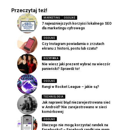
Przeczytaj też!
MARKETING
OGOLNE
7 najważniejszych korzyści lokalnego SEO
dla marketingu cyfrowego
OGOLNE
Czy Instagram powiadamia o zrzutach
ekranu z historii, postu lub czatu?
ROZRYWKA
Nie wiesz jaki prezent wybrać na wieczór
panieński? Sprawdź to!
OGOLNE
Rangi w Rocket League – jakie są?
TECHNOLOGIA
Jak naprawić błąd niezarejestrowana sieć
w Android? Nie zarejestrowano w sieci
komórkowej
OGOLNE
Dlaczego nie mogę korzystać randek na
Facebooku? – Facebook randki nie mam