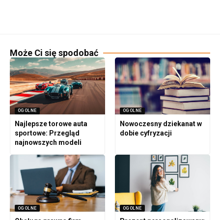
Może Ci się spodobać
OGOLNE
OGOLNE
Najlepsze torowe auta
Nowoczesny dziekanat w
sportowe: Przegląd
dobie cyfryzacji
najnowszych modeli
OGOLNE
OGOLNE