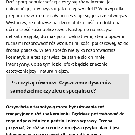
Dziś sporą popularnością cieszy się
róż w kremie
. Jak
nakładać go, aby uzyskać jak najlepszy efekt? W przypadku
preparatów w kremie cały proces staje się jeszcze łatwiejszy.
Wystarczy, że nałożysz bardzo malutką ilość produktu na
górną część kości policzkowej. Następnie namoczysz
delikatnie gąbkę do makijażu i delikatnymi, stemplującymi
ruchami rozprowadź róż wzdłuż linii kości policzkowej, aż do
środka policzka. W ten sposób nie tylko rozprowadzisz
kosmetyk, ale też sprawisz, że stanie się on mniej
intensywny. Co za tym idzie, efekt będzie znacznie
estetyczniejszy i naturalniejszy.
Przeczytaj również:
Czyszczenie dywanów –
samodzielnie czy zlecić specjaliście?
Oczywiście alternatywą może być używanie też
tradycyjnego różu w kamieniu. Będziesz potrzebować do
tego odpowiedniego pędzla i nieco wprawy. Trzeba
przyznać, że róż w kremie zmniejsza ryzyko plam i jest
łatwiejszy w użyciu nawet dla początkujących.