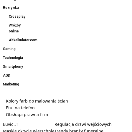
Rozrywka
Crossplay
Wróżby
online
Altkalkulator.com
Gaming
Technologia
Smartphony
AGD
Marketing
Kolory farb do malowania ścian
Etui na telefon
Obsługa prawna firm
Euvic IT
Regulacja drzwi wejściowych
Męskie okrycie wierzchnie
Trendy branży funeralnej