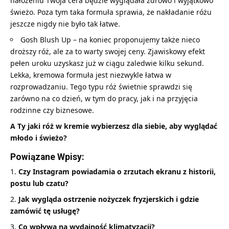
nałożeniu Twoja cera będzie wyglądała zdrowo i wyjątkowo
świeżo. Poza tym taka formuła sprawia, że nakładanie różu
jeszcze nigdy nie było tak łatwe.
Gosh Blush Up – na koniec proponujemy także nieco
droższy róż, ale za to warty swojej ceny. Zjawiskowy efekt
pełen uroku uzyskasz już w ciągu zaledwie kilku sekund.
Lekka, kremowa formuła jest niezwykle łatwa w
rozprowadzaniu. Tego typu róż świetnie sprawdzi się
zarówno na co dzień, w tym do pracy, jak i na przyjęcia
rodzinne czy biznesowe.
A Ty jaki róż w kremie wybierzesz dla siebie, aby wyglądać
młodo i świeżo?
Powiązane Wpisy:
Czy Instagram powiadamia o zrzutach ekranu z historii,
postu lub czatu?
Jak wygląda ostrzenie nożyczek fryzjerskich i gdzie
zamówić tę usługę?
Co wpływa na wydajność klimatyzacji?