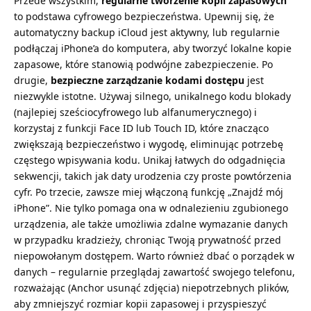
Przede wszystkim,
regularne tworzenie kopii zapasowych
to podstawa cyfrowego bezpieczeństwa. Upewnij się, że
automatyczny backup iCloud jest aktywny, lub regularnie
podłączaj iPhone’a do komputera, aby tworzyć lokalne kopie
zapasowe, które stanowią podwójne zabezpieczenie. Po
drugie,
bezpieczne zarządzanie kodami dostępu
jest
niezwykle istotne. Używaj silnego, unikalnego kodu blokady
(najlepiej sześciocyfrowego lub alfanumerycznego) i
korzystaj z funkcji Face ID lub Touch ID, które znacząco
zwiększają bezpieczeństwo i wygodę, eliminując potrzebę
częstego wpisywania kodu. Unikaj łatwych do odgadnięcia
sekwencji, takich jak daty urodzenia czy proste powtórzenia
cyfr. Po trzecie, zawsze miej włączoną funkcję „Znajdź mój
iPhone”. Nie tylko pomaga ona w odnalezieniu zgubionego
urządzenia, ale także umożliwia zdalne wymazanie danych
w przypadku kradzieży, chroniąc Twoją prywatność przed
niepowołanym dostępem. Warto również dbać o porządek w
danych – regularnie przeglądaj zawartość swojego telefonu,
rozważając (Anchor
usunąć zdjęcia
) niepotrzebnych plików,
aby zmniejszyć rozmiar kopii zapasowej i przyspieszyć