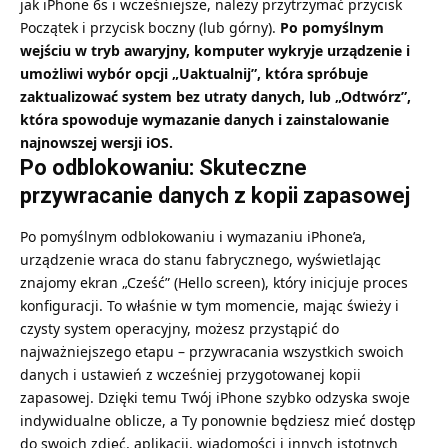
jak iPhone 6s i wcześniejsze, należy przytrzymać przycisk
Początek i przycisk boczny (lub górny).
Po pomyślnym
wejściu w tryb awaryjny, komputer wykryje urządzenie i
umożliwi wybór opcji „Uaktualnij”, która spróbuje
zaktualizować system bez utraty danych, lub „Odtwórz”,
która spowoduje wymazanie danych i zainstalowanie
najnowszej wersji iOS.
Po odblokowaniu: Skuteczne
przywracanie danych z kopii zapasowej
Po pomyślnym odblokowaniu i wymazaniu iPhone’a,
urządzenie wraca do stanu fabrycznego, wyświetlając
znajomy ekran „Cześć” (Hello screen), który inicjuje proces
konfiguracji. To właśnie w tym momencie, mając świeży i
czysty system operacyjny, możesz przystąpić do
najważniejszego etapu – przywracania wszystkich swoich
danych i ustawień z wcześniej przygotowanej kopii
zapasowej. Dzięki temu Twój iPhone szybko odzyska swoje
indywidualne oblicze, a Ty ponownie będziesz mieć dostęp
do swoich zdjęć, aplikacji, wiadomości i innych istotnych