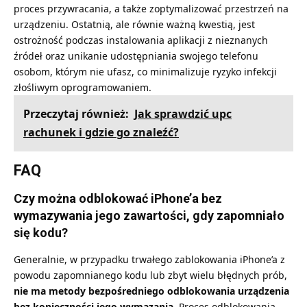
proces przywracania, a także zoptymalizować przestrzeń na
urządzeniu. Ostatnią, ale równie ważną kwestią, jest
ostrożność podczas instalowania aplikacji z nieznanych
źródeł oraz unikanie udostępniania swojego telefonu
osobom, którym nie ufasz, co minimalizuje ryzyko infekcji
złośliwym oprogramowaniem.
Przeczytaj również:
Jak sprawdzić upc
rachunek i gdzie go znaleźć?
FAQ
Czy można odblokować iPhone’a bez
wymazywania jego zawartości, gdy zapomniało
się kodu?
Generalnie, w przypadku trwałego zablokowania iPhone’a z
powodu zapomnianego kodu lub zbyt wielu błędnych prób,
nie ma metody bezpośredniego odblokowania urządzenia
bez konieczności jego wymazania
. Proces odblokowania