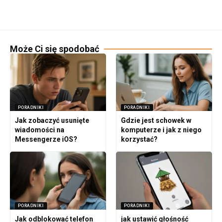
Może Ci się spodobać
PORADNIKI
PORADNIKI
Jak zobaczyć usunięte
Gdzie jest schowek w
wiadomości na
komputerze i jak z niego
Messengerze iOS?
korzystać?
PORADNIKI
PORADNIKI
Jak odblokować telefon
jak ustawić głośność