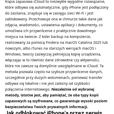
Kopia zapasowa iCloud to niezwykle wygodne rozwiązanie,
które odbywa się automatycznie, gdy iPhone jest podłączony
do zasilania, znajduje się w zasięgu sieci Wi-Fi i jest
zablokowany. Przechowuje ona w chmurze takie dane jak
zdjęcia, wiadomości, ustawienia aplikacji i dokumenty, co
umożliwia ich przywrócenie z praktycznie dowolnego
miejsca na świecie. Z kolei backup na komputerze,
realizowany za pomocą Findera na macOS Catalina 2025 lub
nowszym, albo iTunes na starszych wersjach macOS i
Windows, tworzy zazwyczaj pełniejszą kopię urządzenia,
włączając w to również dane zdrowotne czy aktywności,
które nie zawsze są domyślnie uwzględniane w iCloud. Ta
metoda pozwala często na szybsze przywrócenie danych,
szczególnie przy dużych wolumenach, ponieważ transfer
odbywa się lokalnie i nie jest zależny od szybkości
połączenia internetowego.
Niezależnie od wybranej
metody, istotne jest, aby pamiętać, że oba typy kopii
zapasowych są szyfrowane, co gwarantuje wysoki poziom
bezpieczeństwa Twoich prywatnych informacji.
Jak odblokować iPhone’a przez serwis