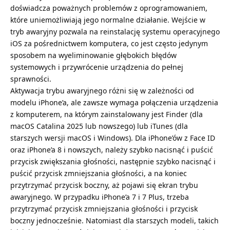
doświadcza poważnych problemów z oprogramowaniem,
które uniemożliwiają jego normalne działanie. Wejście w
tryb awaryjny pozwala na reinstalację systemu operacyjnego
iOS za pośrednictwem komputera, co jest często jedynym
sposobem na wyeliminowanie głębokich błędów
systemowych i przywrócenie urządzenia do pełnej
sprawności.
Aktywacja trybu awaryjnego różni się w zależności od
modelu iPhone’a, ale zawsze wymaga połączenia urządzenia
z komputerem, na którym zainstalowany jest Finder (dla
macOS Catalina 2025 lub nowszego) lub iTunes (dla
starszych wersji macOS i Windows). Dla iPhone’ów z Face ID
oraz iPhone’a 8 i nowszych, należy szybko nacisnąć i puścić
przycisk zwiększania głośności, następnie szybko nacisnąć i
puścić przycisk zmniejszania głośności, a na koniec
przytrzymać przycisk boczny, aż pojawi się ekran trybu
awaryjnego. W przypadku iPhone’a 7 i 7 Plus, trzeba
przytrzymać przycisk zmniejszania głośności i przycisk
boczny jednocześnie. Natomiast dla starszych modeli, takich