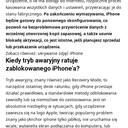
urządzenie, o ile ma dostęp do internetu, rozpocznie proces
kasowania wszystkich danych i ustawień, przywracając je do
stanu fabrycznego.
Po zakończeniu wymazywania, iPhone
będzie gotowy do ponownego skonfigurowania, co
pozwoli na bezproblemowe przywrócenie danych z
wcześniej utworzonej kopii zapasowej, a także usunie
blokadę aktywacji, co jest istotne, jeśli planujesz sprzedaż
lub przekazanie urządzenia.
Zobacz również:
ukrywanie zdjęć iPhone
Kiedy tryb awaryjny ratuje
zablokowanego iPhone’a?
Tryb awaryjny, znany również jako Recovery Mode, to
narzędzie ostatniej deski ratunku, gdy iPhone przestaje
działać prawidłowo, a standardowe metody odblokowania
zawiodły lub są niemożliwe do zastosowania. Jest on
absolutnie niezbędny w sytuacjach, gdy urządzenie
zawiesza się na logo Apple, tworząc popularny problem
znany jako (Anchor
iphone tylko jabłko
), nie uruchamia się
wcale, wyświetla ekran podłączania do komputera, lub