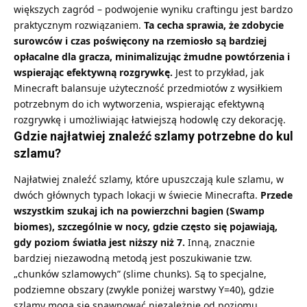
większych zagród – podwojenie wyniku craftingu jest bardzo
praktycznym rozwiązaniem.
Ta cecha sprawia, że zdobycie
surowców i czas poświęcony na rzemiosło są bardziej
opłacalne dla gracza, minimalizując żmudne powtórzenia i
wspierając efektywną rozgrywkę.
Jest to przykład, jak
Minecraft balansuje użyteczność przedmiotów z wysiłkiem
potrzebnym do ich wytworzenia, wspierając efektywną
rozgrywkę i umożliwiając łatwiejszą hodowlę czy dekorację.
Gdzie najłatwiej znaleźć szlamy potrzebne do kul
szlamu?
Najłatwiej znaleźć szlamy, które upuszczają kule szlamu, w
dwóch głównych typach lokacji w świecie Minecrafta.
Przede
wszystkim szukaj ich na powierzchni bagien (Swamp
biomes), szczególnie w nocy, gdzie często się pojawiają,
gdy poziom światła jest niższy niż 7.
Inną, znacznie
bardziej niezawodną metodą jest poszukiwanie tzw.
„chunków szlamowych” (slime chunks). Są to specjalne,
podziemne obszary (zwykle poniżej warstwy Y=40), gdzie
szlamy mogą się spawnować niezależnie od poziomu