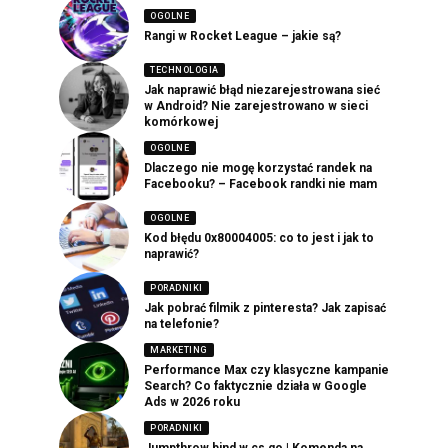
OGOLNE
Rangi w Rocket League – jakie są?
TECHNOLOGIA
Jak naprawić błąd niezarejestrowana sieć
w Android? Nie zarejestrowano w sieci
komórkowej
OGOLNE
Dlaczego nie mogę korzystać randek na
Facebooku? – Facebook randki nie mam
OGOLNE
Kod błędu 0x80004005: co to jest i jak to
naprawić?
PORADNIKI
Jak pobrać filmik z pinteresta? Jak zapisać
na telefonie?
MARKETING
Performance Max czy klasyczne kampanie
Search? Co faktycznie działa w Google
Ads w 2026 roku
PORADNIKI