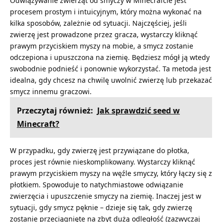
Odwiązywanie zwierząt od smyczy w Minecrafcie jest
procesem prostym i intuicyjnym, który można wykonać na
kilka sposobów, zależnie od sytuacji. Najczęściej, jeśli
zwierzę jest prowadzone przez gracza, wystarczy kliknąć
prawym przyciskiem myszy na mobie, a smycz zostanie
odczepiona i upuszczona na ziemię. Będziesz mógł ją wtedy
swobodnie podnieść i ponownie wykorzystać. Ta metoda jest
idealna, gdy chcesz na chwilę uwolnić zwierzę lub przekazać
smycz innemu graczowi.
Przeczytaj również:
Jak sprawdzić seed w
Minecraft?
W przypadku, gdy zwierzę jest przywiązane do płotka,
proces jest równie nieskomplikowany. Wystarczy kliknąć
prawym przyciskiem myszy na węźle smyczy, który łączy się z
płotkiem. Spowoduje to natychmiastowe odwiązanie
zwierzęcia i upuszczenie smyczy na ziemię. Inaczej jest w
sytuacji, gdy smycz pęknie – dzieje się tak, gdy zwierzę
zostanie przeciągnięte na zbyt dużą odległość (zazwyczaj