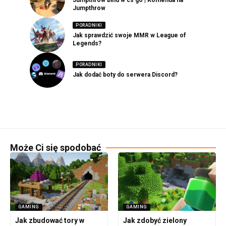
Jumpthrow bind w cs go | Komenda na
Jumpthrow
PORADNIKI
Jak sprawdzić swoje MMR w League of
Legends?
PORADNIKI
Jak dodać boty do serwera Discord?
Może Ci się spodobać
GAMING
GAMING
Jak zbudować tory w
Jak zdobyć zielony