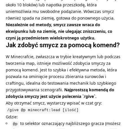
około 10 bloków) lub napotka przeszkodę, która
uniemożliwia mu swobodne podążanie. Wówczas smycz
również spada na ziemię, gotowa do ponownego użycia.
Niezależnie od metody, smycz zawsze wraca do
ekwipunku lub na ziemię, nie ulegając zniszczeniu, co
czyni ją przedmiotem wielokrotnego użytku.
Jak zdobyć smycz za pomocą komend?
W Minecrafcie, zwłaszcza w trybie kreatywnym lub podczas
tworzenia map, istnieje możliwość zdobycia smyczy za
pomocą komend. Jest to szybka i efektywna metoda, która
pozwala na ominięcie procesu zbierania surowców i
craftingu, idealna do testowania mechanik lub szybkiego
przygotowywania scenografii.
Najprostszą komendą do
zdobycia smyczy jest użycie polecenia `/give`.
Aby otrzymać smycz, wystarczy wpisać w czat gry:
/give @p minecraft:lead [ilość]
Gdzie:
to selektor oznaczający najbliższego gracza (możesz
@p