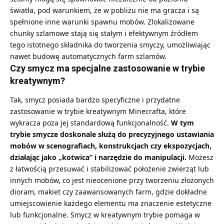
światła, pod warunkiem, że w pobliżu nie ma gracza i są
spełnione inne warunki spawnu mobów. Zlokalizowane
chunky szlamowe stają się stałym i efektywnym źródłem
tego istotnego składnika do tworzenia smyczy, umożliwiając
nawet budowę automatycznych farm szlamów.
Czy smycz ma specjalne zastosowanie w trybie
kreatywnym?
Tak, smycz posiada bardzo specyficzne i przydatne
zastosowanie w trybie kreatywnym Minecrafta, które
wykracza poza jej standardową funkcjonalność.
W tym
trybie smycze doskonale służą do precyzyjnego ustawiania
mobów w scenografiach, konstrukcjach czy ekspozycjach,
działając jako „kotwica” i narzędzie do manipulacji.
Możesz
z łatwością przesuwać i stabilizować położenie zwierząt lub
innych mobów, co jest nieocenione przy tworzeniu złożonych
dioram, makiet czy zaawansowanych farm, gdzie dokładne
umiejscowienie każdego elementu ma znaczenie estetyczne
lub funkcjonalne. Smycz w kreatywnym trybie pomaga w