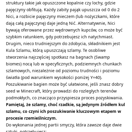
struktury takie jak opuszczone kopalnie czy lochy, gdzie
pajęczyny obfitują. Każdy zabity pająk upuszcza od 0 do 2
Nici, a rozbicie pajęczyny mieczem (lub nożyczkami, które
dają całą pajęczynę) daje jedną Nić. Alternatywnie, Nici
bywają oferowane przez wędrownych kupców, co może być
szybkim ratunkiem, gdy potrzebujesz ich natychmiast.
Drugim, nieco trudniejszym do zdobycia, składnikiem jest
Kula Szlamu, którą upuszczają szlamy. Te osobliwe
stworzenia najczęściej spotkasz na bagnach (Swamp
biomes) nocą lub w specyficznych, podziemnych chunkach
szlamowych, niezależnie od poziomu trudności i poziomu
światła (pod warunkiem wysokości poniżej Y=40).
Poszukiwanie bagien może być ułatwione, jeśli znasz dobry
seed w Minecraft
, który prowadzi do rozległych terenów
podmokłych, co znacząco przyspiesza proces pozyskiwania.
Pamiętaj, że szlamy, choć rzadkie, są jedynym źródłem kul
szlamu, co czyni ich poszukiwanie kluczowym etapem w
procesie rzemieślniczym.
Do wykonania jednej partii smyczy, która zawsze daje dwie
sztuki, potrzebujesz: