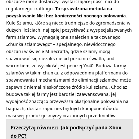
obszarze może dostarczyć wystarczającej ilości nici do
regularnego craftingu.
To sprawdzona metoda na
pozyskiwanie Nici bez konieczności nocnego polowania.
Kule Szlamu, które są nieco trudniejsze do zgromadzenia w
dużych ilościach, najlepiej pozyskiwać z wyspecjalizowanych
farm szlamów. Wymagają one znalezienia tak zwanego
„chunka szlamowego” – specjalnego, niewidocznego
obszaru w świecie Minecrafta, gdzie szlamy mogą
spawnować się niezależnie od poziomu światła, pod
warunkiem, że wysokość jest poniżej Y=40. Budowa farmy
szlamów w takim chunku, z odpowiednimi platformami do
spawnowania i mechanizmami do eliminacji szlamów, może
zapewnić niemal nieskończone źródło kul szlamu. Chociaż
budowa takiej farmy jest bardziej zaawansowana, jej
wydajność znacząco przewyższa okazjonalne polowania na
bagnach, dostarczając niezbędnych komponentów do
masowej produkcji smyczy oraz innych przedmiotów.
Przeczytaj również:
Jak podłączyć pada Xbox
do PC?