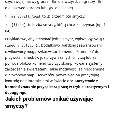
użyć swojej nazwy gracza,
dla wszystkich graczy,
@a
@r
dla losowego gracza lub
dla siebie).
@s
to ID przedmiotu smyczy.
minecraft:lead
to liczba smyczy, którą chcesz otrzymać (np. 1,
[ilość]
64).
Przykładowo, aby otrzymać jedną smycz, wpisz:
/give @s
. Dodatkowo, bardziej zaawansowani
minecraft:lead 1
użytkownicy mogą wykorzystać komendę `/summon` do
przywołania mobów już przywiązanych smyczą lub za
pomocą bloków komend tworzyć skomplikowane systemy
zarządzania zwierzętami. Takie możliwości są nieocenione
dla twórców map i serwerów, pozwalając na precyzyjną
kontrolę nad interakcjami w świecie gry.
Korzystanie z
komend znacznie przyspiesza pracę w trybie kreatywnym i
debuggingu.
Jakich problemów unikać używając
smyczy?