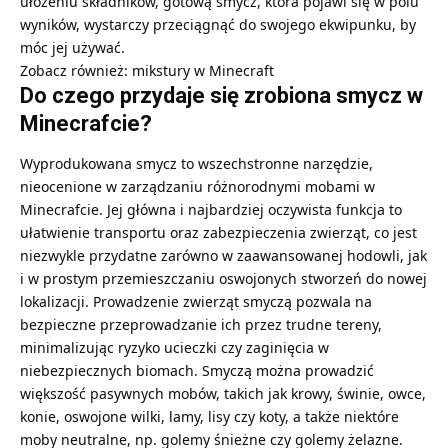
ułożeniu składników, gotową smycz, która pojawi się w polu
wyników, wystarczy przeciągnąć do swojego ekwipunku, by
móc jej używać.
Zobacz również:
mikstury w Minecraft
Do czego przydaje się zrobiona smycz w
Minecrafcie?
Wyprodukowana smycz to wszechstronne narzędzie,
nieocenione w zarządzaniu różnorodnymi mobami w
Minecrafcie. Jej główna i najbardziej oczywista funkcja to
ułatwienie transportu oraz zabezpieczenia zwierząt, co jest
niezwykle przydatne zarówno w zaawansowanej hodowli, jak
i w prostym przemieszczaniu oswojonych stworzeń do nowej
lokalizacji. Prowadzenie zwierząt smyczą pozwala na
bezpieczne przeprowadzanie ich przez trudne tereny,
minimalizując ryzyko ucieczki czy zaginięcia w
niebezpiecznych biomach. Smyczą można prowadzić
większość pasywnych mobów, takich jak krowy, świnie, owce,
konie, oswojone wilki, lamy, lisy czy koty, a także niektóre
moby neutralne, np. golemy śnieżne czy golemy żelazne.