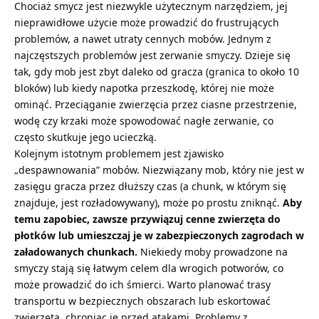
Chociaż smycz jest niezwykle użytecznym narzędziem, jej
nieprawidłowe użycie może prowadzić do frustrujących
problemów, a nawet utraty cennych mobów. Jednym z
najczęstszych problemów jest zerwanie smyczy. Dzieje się
tak, gdy mob jest zbyt daleko od gracza (granica to około 10
bloków) lub kiedy napotka przeszkodę, której nie może
ominąć. Przeciąganie zwierzęcia przez ciasne przestrzenie,
wodę czy krzaki może spowodować nagłe zerwanie, co
często skutkuje jego ucieczką.
Kolejnym istotnym problemem jest zjawisko
„despawnowania” mobów. Niezwiązany mob, który nie jest w
zasięgu gracza przez dłuższy czas (a chunk, w którym się
znajduje, jest rozładowywany), może po prostu zniknąć.
Aby
temu zapobiec, zawsze przywiązuj cenne zwierzęta do
płotków lub umieszczaj je w zabezpieczonych zagrodach w
załadowanych chunkach.
Niekiedy moby prowadzone na
smyczy stają się łatwym celem dla wrogich potworów, co
może prowadzić do ich śmierci. Warto planować trasy
transportu w bezpiecznych obszarach lub eskortować
zwierzęta, chroniąc je przed atakami. Problemy z