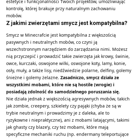
estetyce i funkcjonalności Twoich projektów, umożliwiając
kontrolę, której brakuje przy naturalnym zachowaniu
mobów.
Z jakimi zwierzętami smycz jest kompatybilna?
Smycz w Minecrafcie jest kompatybilna z większością
pasywnych i neutralnych mobów, co czyni ją
wszechstronnym narzędziem do zarządzania nimi. Możesz
nią przyczepić i prowadzić takie zwierzęta jak krowy, świnie,
owce, kurczaki, oswojone wilki, oswojone koty, lamy, konie,
osły, muły, a także lisy, niedźwiedzie polarne, delfiny, golemy
śnieżne i golemy żelazne.
Zasadniczo, smycz działa ze
wszystkimi mobami, które nie są hostile (wrogie) i
posiadają zdolność do samodzielnego poruszania się.
Nie działa jednak z większością agresywnych mobów, takich
jak zombie, creepery, szkielety czy pająki (chyba że są w
trybie neutralnym i prowadzimy je z daleka, ale to
ryzykowne i niepraktyczne), ani z mobami latającymi, takimi
jak ghasty czy blaze’y, czy też mobami, które mają
specyficzne mechaniki ruchu (np. endermany teleportujące