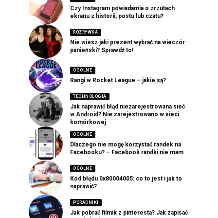
Czy Instagram powiadamia o zrzutach
ekranu z historii, postu lub czatu?
ROZRYWKA
Nie wiesz jaki prezent wybrać na wieczór
panieński? Sprawdź to!
OGOLNE
Rangi w Rocket League – jakie są?
TECHNOLOGIA
Jak naprawić błąd niezarejestrowana sieć
w Android? Nie zarejestrowano w sieci
komórkowej
OGOLNE
Dlaczego nie mogę korzystać randek na
Facebooku? – Facebook randki nie mam
OGOLNE
Kod błędu 0x80004005: co to jest i jak to
naprawić?
PORADNIKI
Jak pobrać filmik z pinteresta? Jak zapisać