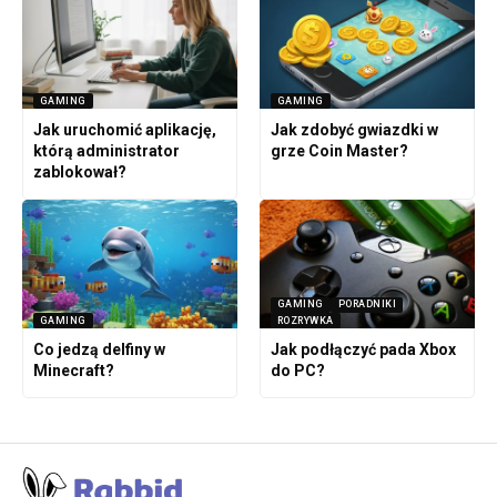
GAMING
GAMING
Jak uruchomić aplikację,
Jak zdobyć gwiazdki w
którą administrator
grze Coin Master?
zablokował?
GAMING
PORADNIKI
GAMING
ROZRYWKA
Co jedzą delfiny w
Jak podłączyć pada Xbox
Minecraft?
do PC?