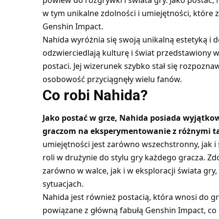
powiew do rozgrywki i świata gry. Jako postać
w tym unikalne zdolności i umiejętności, które 
Genshin Impact.
Nahida wyróżnia się swoją unikalną estetyką i de
odzwierciedlają kulturę i świat przedstawiony w
postaci. Jej wizerunek szybko stał się rozpoznaw
osobowość przyciągnęły wielu fanów.
Co robi Nahida?
Jako postać w grze, Nahida posiada wyjątkow
graczom na eksperymentowanie z różnymi ta
umiejętności jest zarówno wszechstronny, jak i 
roli w drużynie do stylu gry każdego gracza. 
zarówno w walce, jak i w eksploracji świata gry,
sytuacjach.
Nahida jest również postacią, która wnosi do gry 
powiązane z główną fabułą Genshin Impact, co