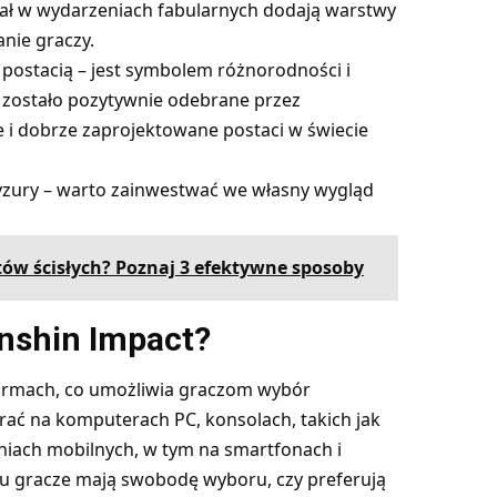
udział w wydarzeniach fabularnych dodają warstwy
nie graczy.
ą postacią – jest symbolem różnorodności i
ry zostało pozytywnie odebrane przez
e i dobrze zaprojektowane postaci w świecie
ryzury – warto zainwestwać we własny wygląd
tów ścisłych? Poznaj 3 efektywne sposoby
nshin Impact?
formach, co umożliwia graczom wybór
ać na komputerach PC, konsolach, takich jak
zeniach mobilnych, w tym na smartfonach i
emu gracze mają swobodę wyboru, czy preferują