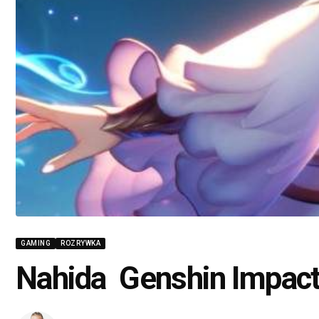
GAMING
ROZRYWKA
Nahida Genshin Impac