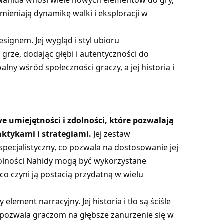
, Nahida wnosi wiele nowych elementów do gry,
zmieniają dynamikę walki i eksploracji w
signem. Jej wygląd i styl ubioru
 grze, dodając głębi i autentyczności do
alny wśród społeczności graczy, a jej historia i
e umiejętności i zdolności, które pozwalają
ktykami i strategiami.
Jej zestaw
specjalistyczny, co pozwala na dostosowanie jej
Zdolności Nahidy mogą być wykorzystane
 co czyni ją postacią przydatną w wielu
element narracyjny. Jej historia i tło są ściśle
 pozwala graczom na głębsze zanurzenie się w