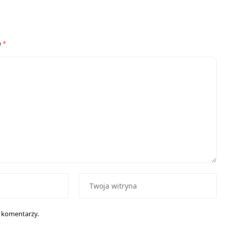
e
*
h komentarzy.