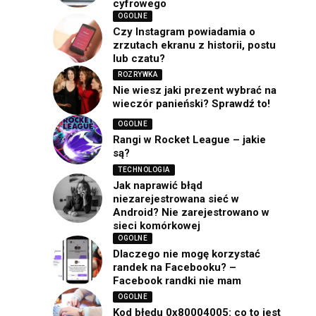
cyfrowego
OGOLNE
Czy Instagram powiadamia o
zrzutach ekranu z historii, postu
lub czatu?
ROZRYWKA
Nie wiesz jaki prezent wybrać na
wieczór panieński? Sprawdź to!
OGOLNE
Rangi w Rocket League – jakie
są?
TECHNOLOGIA
Jak naprawić błąd
niezarejestrowana sieć w
Android? Nie zarejestrowano w
sieci komórkowej
OGOLNE
Dlaczego nie mogę korzystać
randek na Facebooku? –
Facebook randki nie mam
OGOLNE
Kod błędu 0x80004005: co to jest