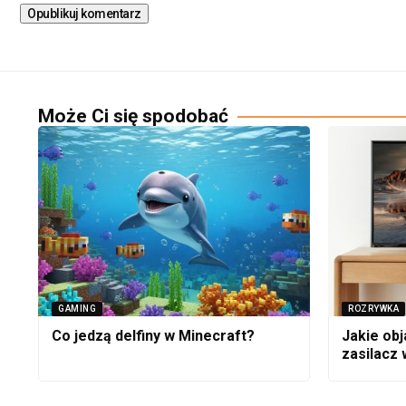
Może Ci się spodobać
GAMING
ROZRYWKA
Co jedzą delfiny w Minecraft?
Jakie ob
zasilacz