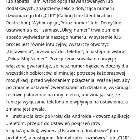
lub zębatki. Tam, wśród opcji zaawansowanych lub
dodatkowych, znajdziemy sekcję dotyczącą numeru
dzwoniącego lub „CLIR” (Calling Line Identification
Restriction). Wybór opcji „Pokaż numer” lub „Domyślne
ustawienia sieci” zamiast „Ukryj numer” trwale zmieni
sposób wyświetlania naszego numeru. W systemie iOS
proces jest równie intuicyjny; wystarczy otworzyć
„Ustawienia”, przewinąć do „Telefon”, a następnie wybrać
„Pokaż Mój Numer”. Przełączenie suwaka na pozycję
włączoną gwarantuje, że nasz numer będzie widoczny dla
wszystkich odbiorców, eliminując potrzebę każdorazowej
modyfikacji przed wykonaniem połączenia. Ważne jest, aby
po zmianie ustawień zweryfikować ich działanie, wykonując
testowe połączenie na inny telefon, upewniając się, że
funkcja
wyłączanie telefonu
nie wpłynęła na ustawienia, a
zmiana jest trwała.
Instrukcja krok po kroku dla Androida – otwórz aplikację
„Telefon”, przejdź do Ustawień połączeń (trzy
kropki/zębatka), wybierz „Ustawienia dodatkowe” (lub
podobne), a następnie „Identyfikator rozmówcy” lub „CLIR” i