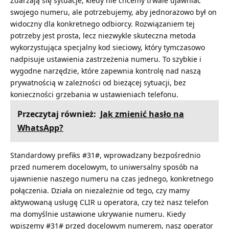
Zdarzają się sytuacje, kiedy nie chcemy trwale ujawniać
swojego numeru, ale potrzebujemy, aby jednorazowo był on
widoczny dla konkretnego odbiorcy. Rozwiązaniem tej
potrzeby jest prosta, lecz niezwykle skuteczna metoda
wykorzystująca specjalny kod sieciowy, który tymczasowo
nadpisuje ustawienia zastrzeżenia numeru. To szybkie i
wygodne narzędzie, które zapewnia kontrolę nad naszą
prywatnością w zależności od bieżącej sytuacji, bez
konieczności grzebania w ustawieniach telefonu.
Przeczytaj również:
Jak zmienić hasło na
WhatsApp?
Standardowy prefiks #31#, wprowadzany bezpośrednio
przed numerem docelowym, to uniwersalny sposób na
ujawnienie naszego numeru na czas jednego, konkretnego
połączenia. Działa on niezależnie od tego, czy mamy
aktywowaną usługę CLIR u operatora, czy też nasz telefon
ma domyślnie ustawione ukrywanie numeru. Kiedy
wpiszemy #31# przed docelowym numerem, nasz operator