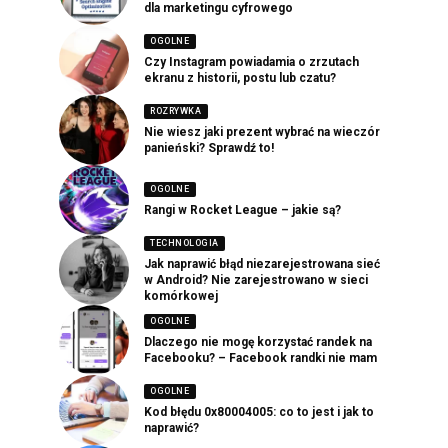
dla marketingu cyfrowego
OGOLNE
Czy Instagram powiadamia o zrzutach
ekranu z historii, postu lub czatu?
ROZRYWKA
Nie wiesz jaki prezent wybrać na wieczór
panieński? Sprawdź to!
OGOLNE
Rangi w Rocket League – jakie są?
TECHNOLOGIA
Jak naprawić błąd niezarejestrowana sieć
w Android? Nie zarejestrowano w sieci
komórkowej
OGOLNE
Dlaczego nie mogę korzystać randek na
Facebooku? – Facebook randki nie mam
OGOLNE
Kod błędu 0x80004005: co to jest i jak to
naprawić?