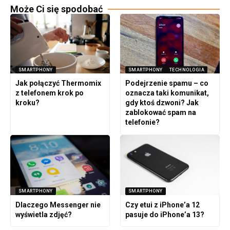
Może Ci się spodobać
SMARTPHONY
SMARTPHONY
TECHNOLOGIA
Jak połączyć Thermomix
Podejrzenie spamu – co
z telefonem krok po
oznacza taki komunikat,
kroku?
gdy ktoś dzwoni? Jak
zablokować spam na
telefonie?
SMARTPHONY
SMARTPHONY
Dlaczego Messenger nie
Czy etui z iPhone’a 12
wyświetla zdjęć?
pasuje do iPhone’a 13?