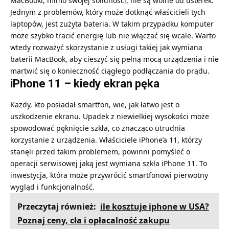
MacBooki, mimo swojej solidności, nie są wolne od usterek.
Jednym z problemów, który może dotknąć właścicieli tych
laptopów, jest zużyta bateria. W takim przypadku komputer
może szybko tracić energię lub nie włączać się wcale. Warto
wtedy rozważyć skorzystanie z usługi takiej jak
wymiana
baterii MacBook
, aby cieszyć się pełną mocą urządzenia i nie
martwić się o konieczność ciągłego podłączania do prądu.
iPhone 11 – kiedy ekran pęka
Każdy, kto posiadał smartfon, wie, jak łatwo jest o
uszkodzenie ekranu. Upadek z niewielkiej wysokości może
spowodować pęknięcie szkła, co znacząco utrudnia
korzystanie z urządzenia. Właściciele iPhone’a 11, którzy
stanęli przed takim problemem, powinni pomyśleć o
operacji serwisowej jaką jest
wymiana szkła iPhone 11
. To
inwestycja, która może przywrócić smartfonowi pierwotny
wygląd i funkcjonalność.
Przeczytaj również:
ile kosztuje iphone w USA?
Poznaj ceny, cła i opłacalność zakupu