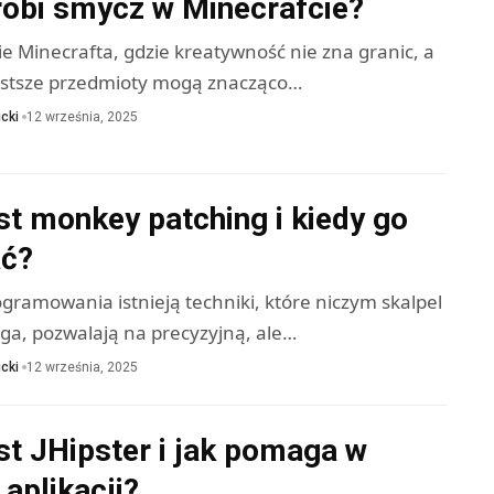
robi smycz w Minecrafcie?
ie Minecrafta, gdzie kreatywność nie zna granic, a
ostsze przedmioty mogą znacząco…
cki
12 września, 2025
t monkey patching i kiedy go
ć?
gramowania istnieją techniki, które niczym skalpel
ga, pozwalają na precyzyjną, ale…
cki
12 września, 2025
st JHipster i jak pomaga w
aplikacji?