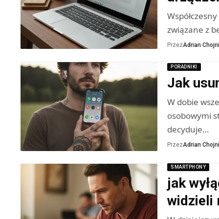
Współczesny 
związane z b
Przez
Adrian Chojni
PORADNIKI
Jak usun
W dobie wsz
osobowymi sta
decyduje…
Przez
Adrian Chojni
SMARTPHONY
jak wyłą
widziel