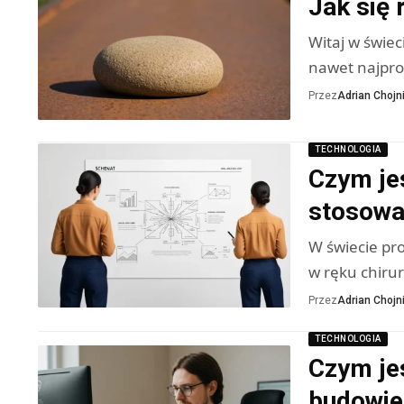
Jak się 
Witaj w świec
nawet najpr
Przez
Adrian Chojni
TECHNOLOGIA
Czym jes
stosowa
W świecie pro
w ręku chirur
Przez
Adrian Chojni
TECHNOLOGIA
Czym je
budowie 