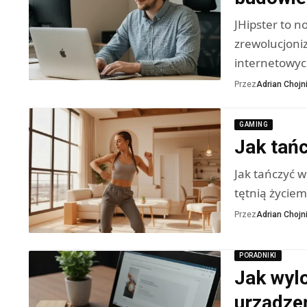
JHipster to 
zrewolucjoni
internetowyc
Przez
Adrian Chojni
GAMING
Jak tańc
Jak tańczyć w
tętnią życiem
Przez
Adrian Chojni
PORADNIKI
Jak wyl
urządzeń