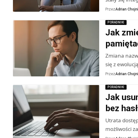
Przez
Adrian Chojni
PORADNIKI
Jak zmi
pamięta
Zmiana nazwy
się z ewolucj
Przez
Adrian Chojni
PORADNIKI
Jak usu
bez hasł
Utrata dostę
możliwości z