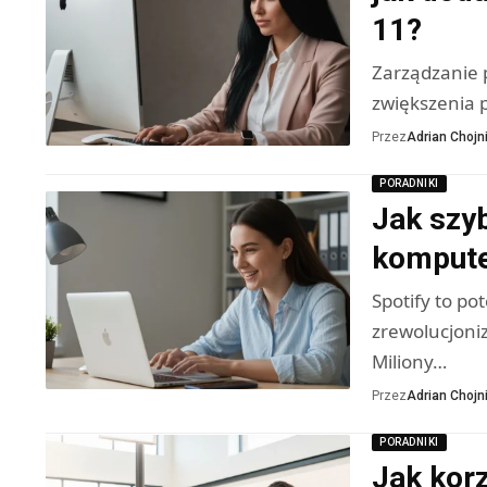
11?
Zarządzanie 
zwiększenia 
Przez
Adrian Chojni
PORADNIKI
Jak szyb
komputer
Spotify to po
zrewolucjoni
Miliony…
Przez
Adrian Chojni
PORADNIKI
Jak kor