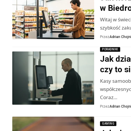
w Biedr
Witaj w świe
szybkość zak
Przez
Adrian Chojni
PORADNIKI
Jak dzia
czy to s
Kasy samoobs
współczesnyc
Coraz…
Przez
Adrian Chojni
GAMING