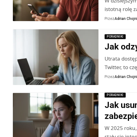
W dzisiejszy
istotną rolę 
Przez
Adrian Chojni
PORADNIKI
Jak odz
Utrata dostęp
Twitter, to cz
Przez
Adrian Chojni
PORADNIKI
Jak usun
zabezpi
W 2025 roku,
stały się in