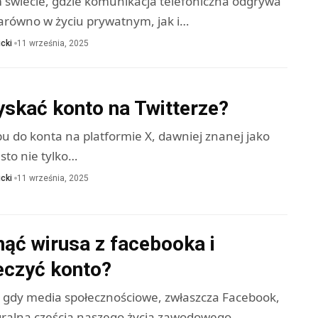
m świecie, gdzie komunikacja telefoniczna odgrywa
zarówno w życiu prywatnym, jak i…
cki
11 września, 2025
yskać konto na Twitterze?
u do konta na platformie X, dawniej znanej jako
ęsto nie tylko…
cki
11 września, 2025
ąć wirusa z facebooka i
eczyć konto?
 gdy media społecznościowe, zwłaszcza Facebook,
tegralną częścią naszego życia zawodowego…