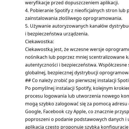
weryfikacje przed dopuszczeniem aplikacji.
4. Pobieranie Spotify z nieoficjalnych stron lub
zainstalowania złośliwego oprogramowania.
5. Używanie autoryzowanych kanałów dystrybucj
i bezpieczeństwa urządzenia.
Ciekawostka:
Ciekawostką jest, że wczesne wersje oprogram
nośnikach lub poprzez mniej scentralizowane ka
autentyczności i bezpieczeństwa. Współczesne 
globalnej, bezpiecznej dystrybucji oprogramow
## Co należy zrobić po pierwszej instalacji Spoti
Po pomyślnej instalacji Spotify, kolejnym krokie
procesu logowania lub utworzenia nowego konta
mogą szybko zalogować się za pomocą adresu e-m
Google, Facebook czy Apple, co znacznie przys
poproszeni o podanie podstawowych danych i u
aplikacja często proponuje szybką konfigurację 