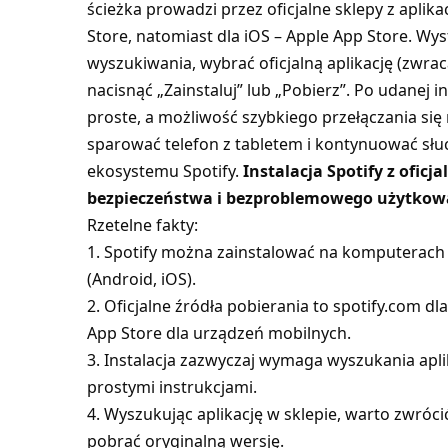
ścieżka prowadzi przez oficjalne sklepy z aplik
Store, natomiast dla iOS – Apple App Store. Wy
wyszukiwania, wybrać oficjalną aplikację (zwra
nacisnąć „Zainstaluj” lub „Pobierz”. Po udanej i
proste, a możliwość szybkiego przełączania się
sparować telefon z tabletem
i kontynuować słuc
ekosystemu Spotify.
Instalacja Spotify z oficj
bezpieczeństwa i bezproblemowego użytkowan
Rzetelne fakty:
1. Spotify można zainstalować na komputerach
(Android, iOS).
2. Oficjalne źródła pobierania to spotify.com d
App Store dla urządzeń mobilnych.
3. Instalacja zazwyczaj wymaga wyszukania aplik
prostymi instrukcjami.
4. Wyszukując aplikację w sklepie, warto zwróc
pobrać oryginalną wersję.