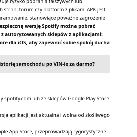
izuje ryzyko pobrania fałszywych lub
 stron, forum czy platform z plikami APK jest
ogramowanie, stanowiące poważne zagrożenie
ezpieczną wersję Spotify można pobrać
az z autoryzowanych sklepów z aplikacjami:
tore dla iOS, aby zapewnić sobie spokój ducha
historię samochodu po VIN-ie za darmo?
rony spotify.com lub ze sklepów Google Play Store
sja aplikacji jest aktualna i wolna od złośliwego
i Apple App Store, przeprowadzają rygorystyczne