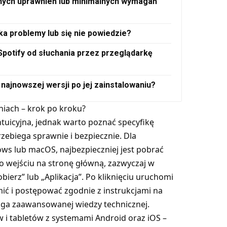
lnych uprawnień lub minimalnych wymagań
tka problemy lub się nie powiedzie?
 Spotify od słuchania przez przeglądarkę
 najnowszej wersji po jej zainstalowaniu?
niach – krok po kroku?
intuicyjna, jednak warto poznać specyfikę
zebiega sprawnie i bezpiecznie. Dla
 lub macOS, najbezpieczniej jest pobrać
Po wejściu na stronę główną, zazwyczaj w
ierz” lub „Aplikacja”. Po kliknięciu uruchomi
mić i postępować zgodnie z instrukcjami na
maga zaawansowanej wiedzy technicznej.
i tabletów z systemami Android oraz iOS –