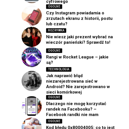
cyfrowego
OGOLNE
Czy Instagram powiadamia o
zrzutach ekranu z historii, postu
lub czatu?
ROZRYWKA
Nie wiesz jaki prezent wybrać na
wieczór panieński? Sprawdź to!
OGOLNE
Rangi w Rocket League – jakie
są?
TECHNOLOGIA
Jak naprawić błąd
niezarejestrowana sieć w
Android? Nie zarejestrowano w
sieci komórkowej
OGOLNE
Dlaczego nie mogę korzystać
randek na Facebooku? –
Facebook randki nie mam
OGOLNE
Kod błędu 0x80004005: co to jest