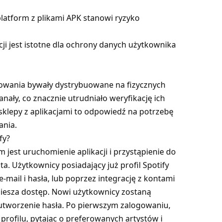
 platform z plikami APK stanowi ryzyko
i jest istotne dla ochrony danych użytkownika
owania bywały dystrybuowane na fizycznych
nały, co znacznie utrudniało weryfikację ich
sklepy z aplikacjami to odpowiedź na potrzebę
ania.
fy?
m jest uruchomienie aplikacji i przystąpienie do
. Użytkownicy posiadający już profil Spotify
ail i hasła, lub poprzez integrację z kontami
piesza dostęp. Nowi użytkownicy zostaną
tworzenie hasła. Po pierwszym zalogowaniu,
profilu, pytając o preferowanych artystów i