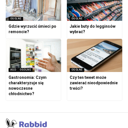
OGOLNE
OGOLNE
Gdzie wyrzucić śmieci po
Jakie buty do legginsów
remoncie?
wybrać?
AGD
OGOLNE
OGOLNE
Gastronomia: Czym
Czy ten tweet może
charakteryzuje się
zawierać nieodpowiednie
nowoczesne
treści?
chłodnictwo?