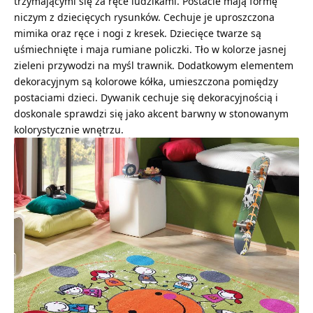
trzymającymi się za ręce ludzikami. Postacie mają formę
niczym z dziecięcych rysunków. Cechuje je uproszczona
mimika oraz ręce i nogi z kresek. Dziecięce twarze są
uśmiechnięte i maja rumiane policzki. Tło w kolorze jasnej
zieleni przywodzi na myśl trawnik. Dodatkowym elementem
dekoracyjnym są kolorowe kółka, umieszczona pomiędzy
postaciami dzieci. Dywanik cechuje się dekoracyjnością i
doskonale sprawdzi się jako akcent barwny w stonowanym
kolorystycznie wnętrzu.