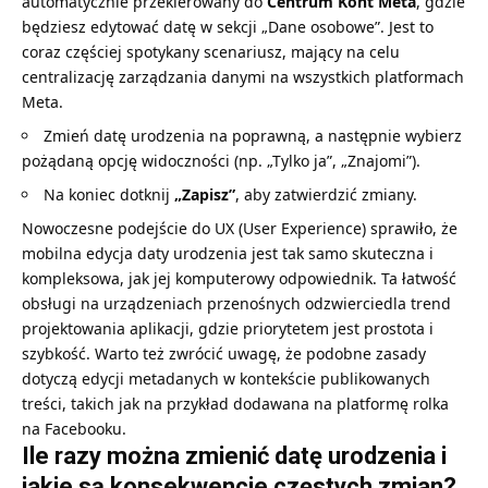
automatycznie przekierowany do
Centrum Kont Meta
, gdzie
będziesz edytować datę w sekcji „Dane osobowe”. Jest to
coraz częściej spotykany scenariusz, mający na celu
centralizację zarządzania danymi na wszystkich platformach
Meta.
Zmień datę urodzenia na poprawną, a następnie wybierz
pożądaną opcję widoczności (np. „Tylko ja”, „Znajomi”).
Na koniec dotknij
„Zapisz”
, aby zatwierdzić zmiany.
Nowoczesne podejście do UX (User Experience) sprawiło, że
mobilna edycja daty urodzenia jest tak samo skuteczna i
kompleksowa, jak jej komputerowy odpowiednik. Ta łatwość
obsługi na urządzeniach przenośnych odzwierciedla trend
projektowania aplikacji, gdzie priorytetem jest prostota i
szybkość. Warto też zwrócić uwagę, że podobne zasady
dotyczą edycji metadanych w kontekście publikowanych
treści, takich jak na przykład dodawana na platformę
rolka
na Facebooku
.
Ile razy można zmienić datę urodzenia i
jakie są konsekwencje częstych zmian?