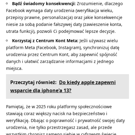
Bądź świadomy konsekwencji:
Zrozumienie, dlaczego
Facebook wymaga daty urodzenia (weryfikacja wieku,
przepisy prawne, personalizacja) oraz jakie konsekwencje
niesie za sobą podanie fałszywej daty (zawieszenie konta,
utrata funkcji), pozwoli Ci podejmować lepsze decyzje.
Korzystaj z Centrum Kont Meta:
Jeśli używasz wielu
platform Meta (Facebook, Instagram), synchronizuj datę
urodzenia przez Centrum Kont, aby zapewnić spójność
danych i ułatwić zarządzanie informacjami z jednego
miejsca.
Przeczytaj również:
Do kiedy apple zapewni
wsparcie dla iphone'a 13?
Pamiętaj, że w 2025 roku platformy społecznościowe
stawiają coraz większy nacisk na bezpieczeństwo i
weryfikację. Dbając o poprawność i prywatność swojej daty
urodzenia, nie tylko przestrzegasz zasad, ale przede
wszystkim chronisz samego siebie w cyfrowym świecie.