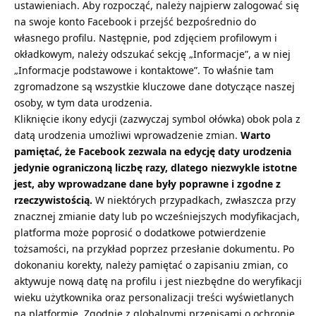
ustawieniach. Aby rozpocząć, należy najpierw zalogować się
na swoje konto Facebook i przejść bezpośrednio do
własnego profilu. Następnie, pod zdjęciem profilowym i
okładkowym, należy odszukać sekcję „Informacje”, a w niej
„Informacje podstawowe i kontaktowe”. To właśnie tam
zgromadzone są wszystkie kluczowe dane dotyczące naszej
osoby, w tym data urodzenia.
Kliknięcie ikony edycji (zazwyczaj symbol ołówka) obok pola z
datą urodzenia umożliwi wprowadzenie zmian.
Warto
pamiętać, że Facebook zezwala na edycję daty urodzenia
jedynie ograniczoną liczbę razy, dlatego niezwykle istotne
jest, aby wprowadzane dane były poprawne i zgodne z
rzeczywistością.
W niektórych przypadkach, zwłaszcza przy
znacznej zmianie daty lub po wcześniejszych modyfikacjach,
platforma może poprosić o dodatkowe potwierdzenie
tożsamości, na przykład poprzez przesłanie dokumentu. Po
dokonaniu korekty, należy pamiętać o zapisaniu zmian, co
aktywuje nową datę na profilu i jest niezbędne do weryfikacji
wieku użytkownika oraz personalizacji treści wyświetlanych
na platformie. Zgodnie z globalnymi przepisami o ochronie