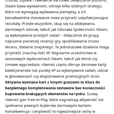
Chociaż szybkie i całkowicie darmowe zwiększanie poziomu
Steam bywa wyzwaniem, istnieje kilka istotnych strategii,
które nie wymagają wydawania pieniędzy, a ich
konsekwentne stosowanie może przynieść satysfakcjonujące
rezultaty. Przede wszystkim, skup się na zdobywaniu
darmowych odznak, takich jak Odznaka Społeczności Steam,
za wykonywanie prostych zadań – dołączenie do grupy,
napisanie pierwszej recenzji gry, opublikowanie zrzutu
ekranu, dodanie znajomego. Te jednorazowe działania mogą
przynieść znaczną ilość XP. Regularne uczestnictwo w
sezonowych wydarzeniach Steam, takich jak letnie czy
zimowe wyprzedaże, również często oferuje darmowe karty
kolekcjonerskie lub punkty XP za wykonywanie zadań, udział
w głosowaniach czy eksplorowanie promocyjnych stron.
Aktywna wymiana kart z innymi graczami to klucz do
bezpłatnego kompletowania zestawów bez konieczności
kupowania brakujących elementów na rynku.
Szukaj
również gier Free-to-Play, które nagradzają aktywność lub
spełnienie pewnych kryteriów darmowymi kartami.
Konsekwencja i cierpliwość to najważniejsze cechy w