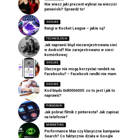
Nie wiesz jaki prezent wybrać na wieczór
panieński? Sprawdź to!
OGOLNE
Rangi w Rocket League – jakie są?
TECHNOLOGIA
Jak naprawić błąd niezarejestrowana sieć
w Android? Nie zarejestrowano w sieci
komórkowej
OGOLNE
Dlaczego nie mogę korzystać randek na
Facebooku? – Facebook randki nie mam
OGOLNE
Kod błędu 0x80004005: co to jest i jak to
naprawić?
PORADNIKI
Jak pobrać filmik z pinteresta? Jak zapisać
na telefonie?
MARKETING
Performance Max czy klasyczne kampanie
Search? Co faktycznie działa w Google