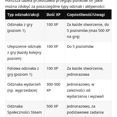
Poniższa tabela przedstawia przegląd punktów XP, jakie
można zdobyć za poszczególne typy odznak i aktywności:
Typ odznaki/akcji
Ilość XP
Częstotliwość/Uwagi
Odznaka z gry
100 XP
Za każde stworzenie, do
(poziom 1)
5 poziomów (max 500 XP
na grę)
Ulepszenie odznaki
100 XP
Do 5 poziomów
z gry (każdy kolejny
poziom)
Foliowa odznaka z
100 XP
Za każde stworzenie,
gry (poziom 1)
jednorazowa
Odznaka wydarzeń
300-500
Jednorazowo, w
(np. wyprzedaże)
XP
zależności od
wydarzenia i wyzwań
Odznaka
500 XP
Jednorazowo, za
Społeczności Steam
podstawowe zadania