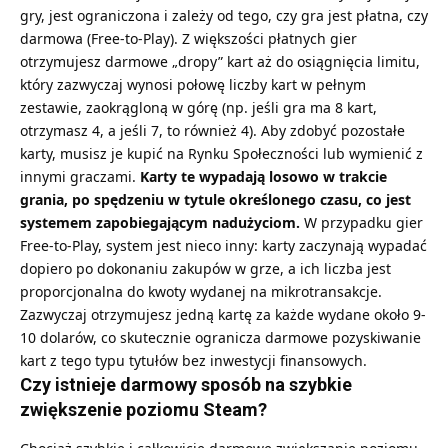
gry, jest ograniczona i zależy od tego, czy gra jest płatna, czy
darmowa (Free-to-Play). Z większości płatnych gier
otrzymujesz darmowe „dropy” kart aż do osiągnięcia limitu,
który zazwyczaj wynosi połowę liczby kart w pełnym
zestawie, zaokrągloną w górę (np. jeśli gra ma 8 kart,
otrzymasz 4, a jeśli 7, to również 4). Aby zdobyć pozostałe
karty, musisz je kupić na Rynku Społeczności lub wymienić z
innymi graczami.
Karty te wypadają losowo w trakcie
grania, po spędzeniu w tytule określonego czasu, co jest
systemem zapobiegającym nadużyciom.
W przypadku gier
Free-to-Play, system jest nieco inny: karty zaczynają wypadać
dopiero po dokonaniu zakupów w grze, a ich liczba jest
proporcjonalna do kwoty wydanej na mikrotransakcje.
Zazwyczaj otrzymujesz jedną kartę za każde wydane około 9-
10 dolarów, co skutecznie ogranicza darmowe pozyskiwanie
kart z tego typu tytułów bez inwestycji finansowych.
Czy istnieje darmowy sposób na szybkie
zwiększenie poziomu Steam?