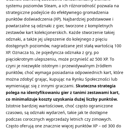
systemu poziomów Steam, a ich różnorodność pozwala na
strategiczne podejście do efektywnego gromadzenia
punktów doświadczenia (XP). Najbardziej podstawowe i
powtarzalne są odznaki z gier, tworzone z kompletnych
zestawów kart kolekcjonerskich. Każde stworzenie takiej
odznaki, a także jej ulepszenie do kolejnego z pięciu
dostępnych poziomów, nagradzane jest stałą wartością 100
XP. Oznacza to, że pojedyncza odznaka z gry, po
pięciokrotnym ulepszeniu, może przynieść aż 500 XP. To
czyni je niezwykle istotnym i przewidywalnym źródłem
punktów, choć wymaga posiadania odpowiednich kart, które
można zdobyć grając, kupując na Rynku Społeczności lub
wymieniając się z innymi graczami.
Skuteczna strategia
polega na identyfikowaniu gier z tanimi zestawami kart,
co minimalizuje koszty uzyskania dużej liczby punktów.
Istotnie bardziej wartościowe, choć często ograniczone
czasowo, są odznaki wydarzeń, takie jak te dostępne
podczas corocznych wyprzedaży letnich czy zimowych.
Często oferują one znacznie więcej punktów XP – od 300 do