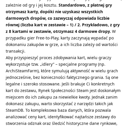
zależnie od gry i jej kosztu.
Standardowo, z płatnej gry
otrzymasz karty, dopóki nie uzyskasz wszystkich
darmowych dropów, co zazwyczaj odpowiada liczbie
równej (liczba kart w zestawie – 1) / 2. Przykładowo, z gry
z 8 kartami w zestawie, otrzymasz 4 darmowe dropy.
W
przypadku gier Free-to-Play, karty zaczynają wypadać po
dokonaniu zakupów w grze, a ich liczba zależy od wartości
transakcji.
Aby przyspieszyć proces zdobywania kart, wielu graczy
wykorzystuje tzw. „idlery” – specjalne programy (np.
ArchiSteamFarm), które symulują aktywność w wielu grach
jednocześnie, bez konieczności faktycznego grania. Są one
legalne i szeroko stosowane. Jeśli brakuje Ci konkretnych
kart do zestawu, Rynek Społeczności Steam jest doskonałym
miejscem do ich zakupu za niewielkie kwoty. Jednak zanim
dokonasz zakupu, warto skorzystać z narzędzi takich jak
SteamDB
. To kompleksowa baza danych, która pozwala
analizować ceny kart, identyfikować najtańsze zestawy do
stworzenia odznak oraz śledzić historyczne dane rynkowe,