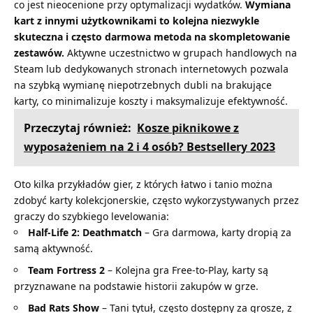
co jest nieocenione przy optymalizacji wydatków.
Wymiana
kart z innymi użytkownikami to kolejna niezwykle
skuteczna i często darmowa metoda na skompletowanie
zestawów.
Aktywne uczestnictwo w grupach handlowych na
Steam lub dedykowanych stronach internetowych pozwala
na szybką wymianę niepotrzebnych dubli na brakujące
karty, co minimalizuje koszty i maksymalizuje efektywność.
Przeczytaj również:
Kosze piknikowe z
wyposażeniem na 2 i 4 osób? Bestsellery 2023
Oto kilka przykładów gier, z których łatwo i tanio można
zdobyć karty kolekcjonerskie, często wykorzystywanych przez
graczy do szybkiego levelowania:
Half-Life 2: Deathmatch
– Gra darmowa, karty dropią za
samą aktywność.
Team Fortress 2
– Kolejna gra Free-to-Play, karty są
przyznawane na podstawie historii zakupów w grze.
Bad Rats Show
– Tani tytuł, często dostępny za grosze, z