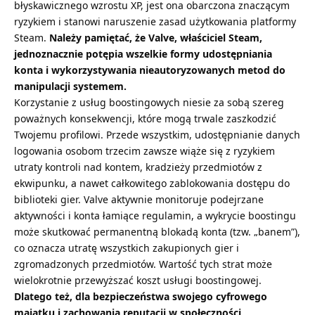
błyskawicznego wzrostu XP, jest ona obarczona znaczącym
ryzykiem i stanowi naruszenie zasad użytkowania platformy
Steam.
Należy pamiętać, że Valve, właściciel Steam,
jednoznacznie potępia wszelkie formy udostępniania
konta i wykorzystywania nieautoryzowanych metod do
manipulacji systemem.
Korzystanie z usług boostingowych niesie za sobą szereg
poważnych konsekwencji, które mogą trwale zaszkodzić
Twojemu profilowi. Przede wszystkim, udostępnianie danych
logowania osobom trzecim zawsze wiąże się z ryzykiem
utraty kontroli nad kontem, kradzieży przedmiotów z
ekwipunku, a nawet całkowitego zablokowania dostępu do
biblioteki gier. Valve aktywnie monitoruje podejrzane
aktywności i konta łamiące regulamin, a wykrycie boostingu
może skutkować permanentną blokadą konta (tzw. „banem”),
co oznacza utratę wszystkich zakupionych gier i
zgromadzonych przedmiotów. Wartość tych strat może
wielokrotnie przewyższać koszt usługi boostingowej.
Dlatego też, dla bezpieczeństwa swojego cyfrowego
majątku i zachowania reputacji w społeczności,