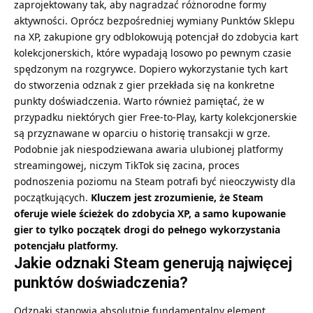
zaprojektowany tak, aby nagradzać różnorodne formy
aktywności. Oprócz bezpośredniej wymiany Punktów Sklepu
na XP, zakupione gry odblokowują potencjał do zdobycia kart
kolekcjonerskich, które wypadają losowo po pewnym czasie
spędzonym na rozgrywce. Dopiero wykorzystanie tych kart
do stworzenia odznak z gier przekłada się na konkretne
punkty doświadczenia. Warto również pamiętać, że w
przypadku niektórych gier Free-to-Play, karty kolekcjonerskie
są przyznawane w oparciu o historię transakcji w grze.
Podobnie jak niespodziewana awaria ulubionej platformy
streamingowej, niczym
TikTok się zacina
, proces
podnoszenia poziomu na Steam potrafi być nieoczywisty dla
początkujących.
Kluczem jest zrozumienie, że Steam
oferuje wiele ścieżek do zdobycia XP, a samo kupowanie
gier to tylko początek drogi do pełnego wykorzystania
potencjału platformy.
Jakie odznaki Steam generują najwięcej
punktów doświadczenia?
Odznaki stanowią absolutnie fundamentalny element