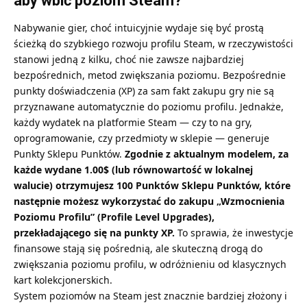
aby wbić poziom Steam?
Nabywanie gier, choć intuicyjnie wydaje się być prostą
ścieżką do szybkiego rozwoju profilu Steam, w rzeczywistości
stanowi jedną z kilku, choć nie zawsze najbardziej
bezpośrednich, metod zwiększania poziomu. Bezpośrednie
punkty doświadczenia (XP) za sam fakt zakupu gry nie są
przyznawane automatycznie do poziomu profilu. Jednakże,
każdy wydatek na platformie Steam — czy to na gry,
oprogramowanie, czy przedmioty w sklepie — generuje
Punkty Sklepu Punktów.
Zgodnie z aktualnym modelem, za
każde wydane 1.00$ (lub równowartość w lokalnej
walucie) otrzymujesz 100 Punktów Sklepu Punktów, które
następnie możesz wykorzystać do zakupu „Wzmocnienia
Poziomu Profilu” (Profile Level Upgrades),
przekładającego się na punkty XP.
To sprawia, że inwestycje
finansowe stają się pośrednią, ale skuteczną drogą do
zwiększania poziomu profilu, w odróżnieniu od klasycznych
kart kolekcjonerskich.
System poziomów na Steam jest znacznie bardziej złożony i