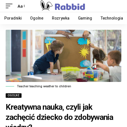
Aa
Poradniki
Ogolne
Rozrywka
Gaming
Technologia
Teacher teaching weather to children
OGOLNE
Kreatywna nauka, czyli jak
zachęcić dziecko do zdobywania