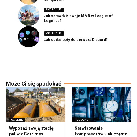
PORADNIKI
Jak sprawdzić swoje MMR w League of
Legends?
PORADNIKI
Jak dodać boty do serwera Discord?
Może Ci się spodobać
OGOLNE
OGOLNE
Wyposaż swoją stację
Serwisowanie
paliw z Corrimex
kompresorów. Jak często