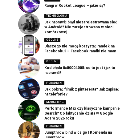
Rangi w Rocket League – jakie są?
TECHNOLOGIA
Jak naprawić błąd niezarejestrowana sieć
w Android? Nie zarejestrowano w sieci
komórkowej
OGOLNE
Dlaczego nie mogę korzystać randek na
Facebooku? – Facebook randki nie mam
OGOLNE
Kod błędu 0x80004005: co to jest i jak to
naprawić?
PORADNIKI
Jak pobrać filmik z pinteresta? Jak zapisać
na telefonie?
MARKETING
Performance Max czy klasyczne kampanie
Search? Co faktycznie działa w Google
Ads w 2026 roku
PORADNIKI
Jumpthrow bind w cs go | Komenda na
Jumpthrow