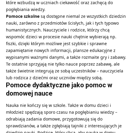
które wzbudzą w uczniach ciekawość oraz zachęcą do
pogłębiania wiedzy.
Pomoce szkolne
są dostępne niemal ze wszystkich dziedzin
nauki, zarówno z przedmiotów ścisłych, jak i tych typowo
humanistycznych. Nauczyciele i rodzice, którzy chcą
wspomóc dzieci w procesie nauki chętnie wybierają np.
fiszki, dzięki którym możliwe jest szybkie i sprawne
zapamiętanie nowych informacji, plansze edukacyjne z
wypisanymi ważnymi danymi, a także rozmaite gry i zabawy.
Te ostatnie sprzyjają nie tylko nauce poprzez zabawę, ale
także świetnie integrują ze sobą uczestników – nauczyciela
lub rodzica z dziećmi oraz uczniów między sobą.
Pomoce dydaktyczne jako pomoc w
domowej nauce
Nauka nie kończy się w szkole. Także w domu dzieci i
młodzież spędzają sporo czasu na pogłębianiu wiedzy –
odrabiają zadania domowe, przygotowują się do
sprawdzianów, a także zgłębiają tajniki z interesujących je
dziedzin nauki. Rodzice, który chcą, aby nauka w domu