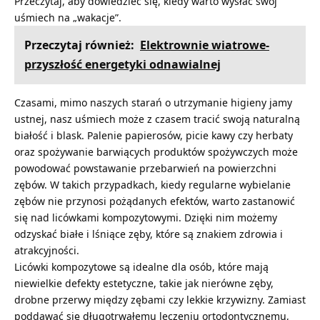
Przeczytaj, aby dowiedzieć się, kiedy warto wysłać swój
uśmiech na „wakacje”.
Przeczytaj również:
Elektrownie wiatrowe-
przyszłość energetyki odnawialnej
Czasami, mimo naszych starań o utrzymanie higieny jamy
ustnej, nasz uśmiech może z czasem tracić swoją naturalną
białość i blask. Palenie papierosów, picie kawy czy herbaty
oraz spożywanie barwiących produktów spożywczych może
powodować powstawanie przebarwień na powierzchni
zębów. W takich przypadkach, kiedy regularne wybielanie
zębów nie przynosi pożądanych efektów, warto zastanowić
się nad licówkami kompozytowymi. Dzięki nim możemy
odzyskać białe i lśniące zęby, które są znakiem zdrowia i
atrakcyjności.
Licówki kompozytowe są idealne dla osób, które mają
niewielkie defekty estetyczne, takie jak nierówne zęby,
drobne przerwy między zębami czy lekkie krzywizny. Zamiast
poddawać się długotrwałemu leczeniu ortodontycznemu,