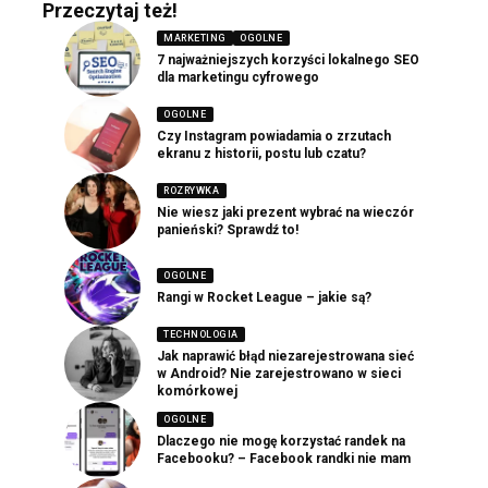
Przeczytaj też!
MARKETING
OGOLNE
7 najważniejszych korzyści lokalnego SEO
dla marketingu cyfrowego
OGOLNE
Czy Instagram powiadamia o zrzutach
ekranu z historii, postu lub czatu?
ROZRYWKA
Nie wiesz jaki prezent wybrać na wieczór
panieński? Sprawdź to!
OGOLNE
Rangi w Rocket League – jakie są?
TECHNOLOGIA
Jak naprawić błąd niezarejestrowana sieć
w Android? Nie zarejestrowano w sieci
komórkowej
OGOLNE
Dlaczego nie mogę korzystać randek na
Facebooku? – Facebook randki nie mam