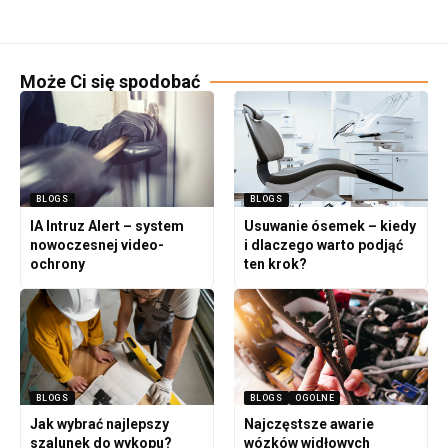
Może Ci się spodobać
BLOGS
BLOGS
IA Intruz Alert – system
Usuwanie ósemek – kiedy
nowoczesnej video-
i dlaczego warto podjąć
ochrony
ten krok?
BLOGS
BLOGS
OGOLNE
Jak wybrać najlepszy
Najczęstsze awarie
szalunek do wykopu?
wózków widłowych