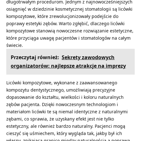
długotrwałym procedurom. Jednym z najnowocześniejszych
osiągnięć w dziedzinie kosmetycznej stomatologii są licówki
kompozytowe, które zrewolucjonizowały podejście do
poprawy estetyki zębów. Warto zgłębić, dlaczego licówki
kompozytowe stanowią nowoczesne rozwiązanie estetyczne,
które przyciąga uwagę pacjentów i stomatologów na całym
świecie.
Przeczytaj również:
Sekrety zawodowych
organizatorów: najlepsze atrakcje na imprezy
Licówki kompozytowe, wykonane z zaawansowanego
kompozytu dentystycznego, umożliwiają precyzyjne
dopasowanie do kształtu, wielkości i koloru naturalnych
zębów pacjenta. Dzięki nowoczesnym technologiom i
materiałom licówki te są niemal identyczne z naturalnymi
zębami, co sprawia, że uzyskany efekt jest nie tylko
estetyczny, ale również bardzo naturalny. Pacjenci mogą
cieszyć się uśmiechem, który wygląda tak, jakby był ich
własny, znikającą granicę między naturalnością a poprawą