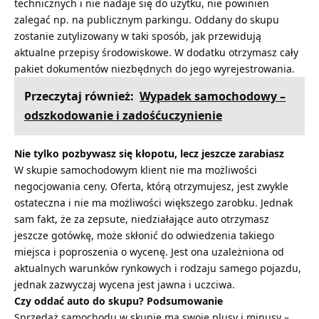
technicznych i nie nadaje się do użytku, nie powinien
zalegać np. na publicznym parkingu. Oddany do skupu
zostanie zutylizowany w taki sposób, jak przewidują
aktualne przepisy środowiskowe. W dodatku otrzymasz cały
pakiet dokumentów niezbędnych do jego wyrejestrowania.
Przeczytaj również:
Wypadek samochodowy –
odszkodowanie i zadośćuczynienie
Nie tylko pozbywasz się kłopotu, lecz jeszcze zarabiasz
W skupie samochodowym klient nie ma możliwości
negocjowania ceny. Oferta, którą otrzymujesz, jest zwykle
ostateczna i nie ma możliwości większego zarobku. Jednak
sam fakt, że za zepsute, niedziałające auto otrzymasz
jeszcze gotówkę, może skłonić do odwiedzenia takiego
miejsca i poproszenia o wycenę. Jest ona uzależniona od
aktualnych warunków rynkowych i rodzaju samego pojazdu,
jednak zazwyczaj wycena jest jawna i uczciwa.
Czy oddać auto do skupu? Podsumowanie
Sprzedaż samochodu w skupie ma swoje plusy i minusy –