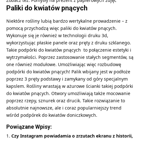
Zobacz też:
Pomysły na prezent z papierowych zdjęć
Paliki do kwiatów pnących
Niektóre rośliny lubią bardzo wertykalne prowadzenie – z
pomocą przychodzą więc paliki do kwiatów pnących.
Wykonuje się je również w technologii druku 3d,
wykorzystując płaskie panele oraz pręty z druku szklanego.
Takie podpórki do kwiatów pnących to połączenie estetyki i
wytrzymałości. Poprzez zastosowanie stałych segmentów, są
one również modułowe. Umożliwiając więc rozbudowę
podpórki do kwiatów pnących! Palik wbijany jest w podłoże
poprzez 3 pręty podstawy i zamykany od góry specjalnym
kapslem. Rośliny wrastają w ażurowe ścianki takiej podpórki
do kwiatów pnących. Otwory umożliwiają także mocowanie
poprzez rzepy, sznurek oraz drucik. Takie rozwiązanie to
absolutnie najnowsze, ale i coraz popularniejszy trend
wśród podpórek do kwiatów doniczkowych.
Powiązane Wpisy:
Czy Instagram powiadamia o zrzutach ekranu z historii,