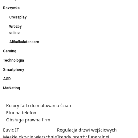
Rozrywka
Crossplay
Wróżby
online
Altkalkulator.com
Gaming
Technologia
Smartphony
AGD
Marketing
Kolory farb do malowania ścian
Etui na telefon
Obsługa prawna firm
Euvic IT
Regulacja drzwi wejściowych
Męskie okrycie wierzchnie
Trendy branży funeralnej