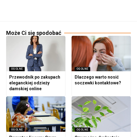
Może Ci się spodobać
OGOLNE
OGOLNE
Przewodnik po zakupach
Dlaczego warto nosić
eleganckiej odzieży
soczewki kontaktowe?
damskiej online
OGOLNE
OGOLNE