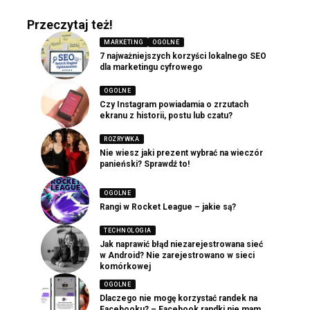
Przeczytaj też!
MARKETING
OGOLNE
7 najważniejszych korzyści lokalnego SEO
dla marketingu cyfrowego
OGOLNE
Czy Instagram powiadamia o zrzutach
ekranu z historii, postu lub czatu?
ROZRYWKA
Nie wiesz jaki prezent wybrać na wieczór
panieński? Sprawdź to!
OGOLNE
Rangi w Rocket League – jakie są?
TECHNOLOGIA
Jak naprawić błąd niezarejestrowana sieć
w Android? Nie zarejestrowano w sieci
komórkowej
OGOLNE
Dlaczego nie mogę korzystać randek na
Facebooku? – Facebook randki nie mam