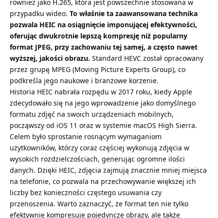
również jako H.265, która jest powszechnie stosowana w
przypadku wideo.
To właśnie ta zaawansowana technika
pozwala HEIC na osiągnięcie imponującej efektywności,
oferując dwukrotnie lepszą kompresję niż popularny
format JPEG, przy zachowaniu tej samej, a często nawet
wyższej, jakości obrazu.
Standard HEVC został opracowany
przez grupę MPEG (Moving Picture Experts Group), co
podkreśla jego naukowe i branżowe korzenie.
Historia HEIC nabrała rozpędu w 2017 roku, kiedy Apple
zdecydowało się na jego wprowadzenie jako domyślnego
formatu zdjęć na swoich urządzeniach mobilnych,
począwszy od iOS 11 oraz w systemie macOS High Sierra.
Celem było sprostanie rosnącym wymaganiom
użytkowników, którzy coraz częściej wykonują zdjęcia w
wysokich rozdzielczościach, generując ogromne ilości
danych. Dzięki HEIC, zdjęcia zajmują znacznie mniej miejsca
na telefonie, co pozwala na przechowywanie większej ich
liczby bez konieczności częstego usuwania czy
przenoszenia. Warto zaznaczyć, że format ten nie tylko
efektywnie kompresuje pojedyncze obrazy, ale także