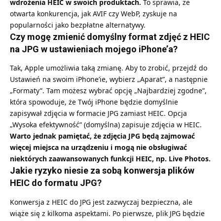
wdrożenia HEIC w swoich produktach.
To sprawia, że
otwarta konkurencja, jak AVIF czy WebP, zyskuje na
popularności jako bezpłatne alternatywy.
Czy mogę zmienić domyślny format zdjęć z HEIC
na JPG w ustawieniach mojego iPhone’a?
Tak, Apple umożliwia taką zmianę. Aby to zrobić, przejdź do
Ustawień na swoim iPhone’ie, wybierz „Aparat”, a następnie
„Formaty”. Tam możesz wybrać opcję „Najbardziej zgodne”,
która spowoduje, że Twój iPhone będzie domyślnie
zapisywał zdjęcia w formacie JPG zamiast HEIC. Opcja
„Wysoka efektywność” (domyślna) zapisuje zdjęcia w HEIC.
Warto jednak pamiętać, że zdjęcia JPG będą zajmować
więcej miejsca na urządzeniu i mogą nie obsługiwać
niektórych zaawansowanych funkcji HEIC, np. Live Photos.
Jakie ryzyko niesie za sobą konwersja plików
HEIC do formatu JPG?
Konwersja z HEIC do JPG jest zazwyczaj bezpieczna, ale
wiąże się z kilkoma aspektami. Po pierwsze, plik JPG będzie