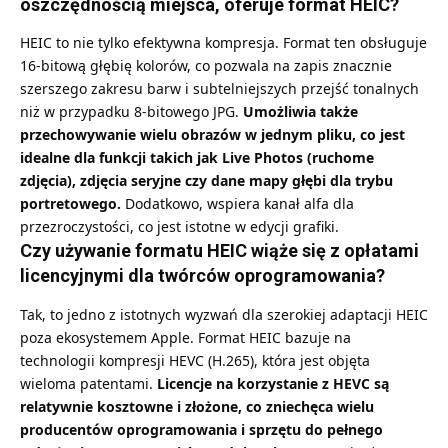
oszczędnością miejsca, oferuje format HEIC?
HEIC to nie tylko efektywna kompresja. Format ten obsługuje
16-bitową głębię kolorów, co pozwala na zapis znacznie
szerszego zakresu barw i subtelniejszych przejść tonalnych
niż w przypadku 8-bitowego JPG.
Umożliwia także
przechowywanie wielu obrazów w jednym pliku, co jest
idealne dla funkcji takich jak Live Photos (ruchome
zdjęcia), zdjęcia seryjne czy dane mapy głębi dla trybu
portretowego.
Dodatkowo, wspiera kanał alfa dla
przezroczystości, co jest istotne w edycji grafiki.
Czy używanie formatu HEIC wiąże się z opłatami
licencyjnymi dla twórców oprogramowania?
Tak, to jedno z istotnych wyzwań dla szerokiej adaptacji HEIC
poza ekosystemem Apple. Format HEIC bazuje na
technologii kompresji HEVC (H.265), która jest objęta
wieloma patentami.
Licencje na korzystanie z HEVC są
relatywnie kosztowne i złożone, co zniechęca wielu
producentów oprogramowania i sprzętu do pełnego