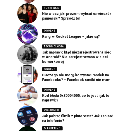
ROZRYWKA
Nie wiesz jaki prezent wybrać na wieczór
panieński? Sprawdź to!
OGOLNE
Rangi w Rocket League – jakie są?
TECHNOLOGIA
Jak naprawić błąd niezarejestrowana sieć
w Android? Nie zarejestrowano w sieci
komórkowej
OGOLNE
Dlaczego nie mogę korzystać randek na
Facebooku? – Facebook randki nie mam
OGOLNE
Kod błędu 0x80004005: co to jest i jak to
naprawić?
PORADNIKI
Jak pobrać filmik z pinteresta? Jak zapisać
na telefonie?
MARKETING