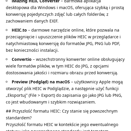
iMazing HEIC Converter
– darmowa aplikacja
desktopowa dla Windows i macOS, oferująca szybką i prostą
konwersję pojedynczych zdjęć lub całych folderów, z
zachowaniem danych EXIF.
HEIC.to
– darmowe narzędzie online, które pozwala na
przeciągnięcie i upuszczenie plików HEIC w przeglądarce i
natychmiastową konwersję do formatów JPG, PNG lub PDF,
bez konieczności instalacji.
Convertio
– wszechstronny konwerter online obsługujący
wiele formatów plików, w tym HEIC do JPG, z opcjami
dostosowania jakości i rozmiaru obrazu przed konwersją.
Preview (Podgląd) na macOS
– użytkownicy Apple mogą
otworzyć plik HEIC w Podglądzie, a następnie użyć funkcji
„Eksportuj” (File > Export) do zapisania go jako JPG lub PNG,
co jest wbudowanym i szybkim rozwiązaniem.
## Przyszłość formatu HEIC: Czy stanie się powszechnym
standardem?
Przyszłość formatu HEIC w kontekście jego ewentualnego