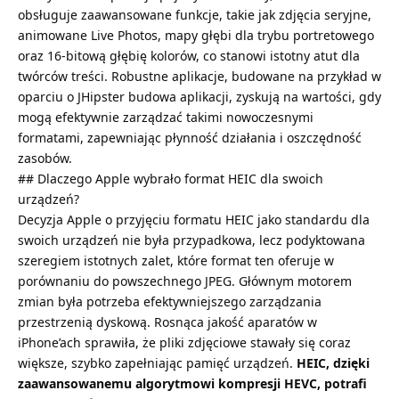
obsługuje zaawansowane funkcje, takie jak zdjęcia seryjne,
animowane Live Photos, mapy głębi dla trybu portretowego
oraz 16-bitową głębię kolorów, co stanowi istotny atut dla
twórców treści. Robustne aplikacje, budowane na przykład w
oparciu o
JHipster budowa aplikacji
, zyskują na wartości, gdy
mogą efektywnie zarządzać takimi nowoczesnymi
formatami, zapewniając płynność działania i oszczędność
zasobów.
## Dlaczego Apple wybrało format HEIC dla swoich
urządzeń?
Decyzja Apple o przyjęciu formatu HEIC jako standardu dla
swoich urządzeń nie była przypadkowa, lecz podyktowana
szeregiem istotnych zalet, które format ten oferuje w
porównaniu do powszechnego JPEG. Głównym motorem
zmian była potrzeba efektywniejszego zarządzania
przestrzenią dyskową. Rosnąca jakość aparatów w
iPhone’ach sprawiła, że pliki zdjęciowe stawały się coraz
większe, szybko zapełniając pamięć urządzeń.
HEIC, dzięki
zaawansowanemu algorytmowi kompresji HEVC, potrafi