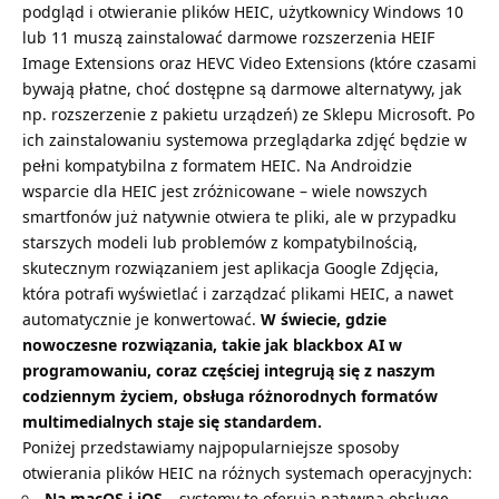
podgląd i otwieranie plików HEIC, użytkownicy Windows 10
lub 11 muszą zainstalować darmowe rozszerzenia HEIF
Image Extensions oraz HEVC Video Extensions (które czasami
bywają płatne, choć dostępne są darmowe alternatywy, jak
np. rozszerzenie z pakietu urządzeń) ze Sklepu Microsoft. Po
ich zainstalowaniu systemowa przeglądarka zdjęć będzie w
pełni kompatybilna z formatem HEIC. Na Androidzie
wsparcie dla HEIC jest zróżnicowane – wiele nowszych
smartfonów już natywnie otwiera te pliki, ale w przypadku
starszych modeli lub problemów z kompatybilnością,
skutecznym rozwiązaniem jest aplikacja Google Zdjęcia,
która potrafi wyświetlać i zarządzać plikami HEIC, a nawet
automatycznie je konwertować.
W świecie, gdzie
nowoczesne rozwiązania, takie jak
blackbox AI w
programowaniu
, coraz częściej integrują się z naszym
codziennym życiem, obsługa różnorodnych formatów
multimedialnych staje się standardem.
Poniżej przedstawiamy najpopularniejsze sposoby
otwierania plików HEIC na różnych systemach operacyjnych:
Na macOS i iOS
– systemy te oferują natywną obsługę