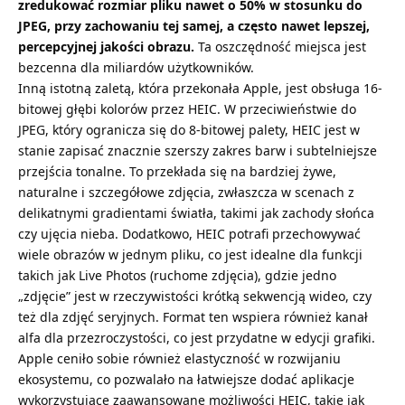
zredukować rozmiar pliku nawet o 50% w stosunku do
JPEG, przy zachowaniu tej samej, a często nawet lepszej,
percepcyjnej jakości obrazu.
Ta oszczędność miejsca jest
bezcenna dla miliardów użytkowników.
Inną istotną zaletą, która przekonała Apple, jest obsługa 16-
bitowej głębi kolorów przez HEIC. W przeciwieństwie do
JPEG, który ogranicza się do 8-bitowej palety, HEIC jest w
stanie zapisać znacznie szerszy zakres barw i subtelniejsze
przejścia tonalne. To przekłada się na bardziej żywe,
naturalne i szczegółowe zdjęcia, zwłaszcza w scenach z
delikatnymi gradientami światła, takimi jak zachody słońca
czy ujęcia nieba. Dodatkowo, HEIC potrafi przechowywać
wiele obrazów w jednym pliku, co jest idealne dla funkcji
takich jak Live Photos (ruchome zdjęcia), gdzie jedno
„zdjęcie” jest w rzeczywistości krótką sekwencją wideo, czy
też dla zdjęć seryjnych. Format ten wspiera również kanał
alfa dla przezroczystości, co jest przydatne w edycji grafiki.
Apple ceniło sobie również elastyczność w rozwijaniu
ekosystemu, co pozwalało na łatwiejsze
dodać aplikacje
wykorzystujące zaawansowane możliwości HEIC, takie jak