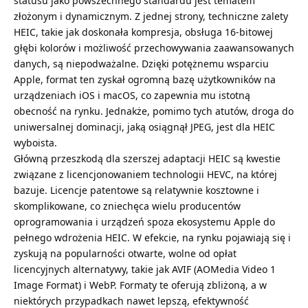
statusu jako powszechnego standardu jest tematem
złożonym i dynamicznym. Z jednej strony, techniczne zalety
HEIC, takie jak doskonała kompresja, obsługa 16-bitowej
głębi kolorów i możliwość przechowywania zaawansowanych
danych, są niepodważalne. Dzięki potężnemu wsparciu
Apple, format ten zyskał ogromną bazę użytkowników na
urządzeniach iOS i macOS, co zapewnia mu istotną
obecność na rynku. Jednakże, pomimo tych atutów, droga do
uniwersalnej dominacji, jaką osiągnął JPEG, jest dla HEIC
wyboista.
Główną przeszkodą dla szerszej adaptacji HEIC są kwestie
związane z licencjonowaniem technologii HEVC, na której
bazuje. Licencje patentowe są relatywnie kosztowne i
skomplikowane, co zniechęca wielu producentów
oprogramowania i urządzeń spoza ekosystemu Apple do
pełnego wdrożenia HEIC. W efekcie, na rynku pojawiają się i
zyskują na popularności otwarte, wolne od opłat
licencyjnych alternatywy, takie jak AVIF (AOMedia Video 1
Image Format) i WebP. Formaty te oferują zbliżoną, a w
niektórych przypadkach nawet lepszą, efektywność