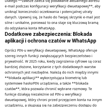
Dlatego **zawsze zaleca się podawanie aktualnego adresu
e-mail podczas konfiguracji weryfikacji dwuetapowej**, aby
uniknąć konieczności oczekiwania i potencjalnej utraty
danych. Upewnij się, że hasło do Twojej skrzynki e-mail jest
silne i unikalne, ponieważ to ona staje się kluczową bramą
do odzyskania konta WhatsApp.
Dodatkowe zabezpieczenia: Blokada
aplikacji i ochrona czatów w WhatsApp
Oprócz PIN-u weryfikacji dwuetapowej, WhatsApp oferuje
szereg innych funkcji zwiększających bezpieczeństwo i
prywatność. W 2025 roku, kiedy zagrożenia cyfrowe są coraz
bardziej złożone, korzystanie z tych dodatkowych warstw
ochronnych jest niezbędne. Należą do nich między innymi
**blokada aplikacji** wykorzystująca biometrię lub
systemowe hasło/PIN urządzenia, a także **blokada
czatów**, która pozwala chronić wybrane rozmowy. Te
funkcje działają niezależnie od PIN-u weryfikacji
dwuetapowej, który chroni przed przejęciem konta na innym
urządzeniu, a skupiają się na zabezpieczeniu dostępu do