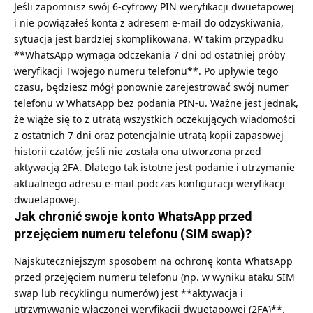
Jeśli zapomnisz swój 6-cyfrowy PIN weryfikacji dwuetapowej
i nie powiązałeś konta z adresem e-mail do odzyskiwania,
sytuacja jest bardziej skomplikowana. W takim przypadku
**WhatsApp wymaga odczekania 7 dni od ostatniej próby
weryfikacji Twojego numeru telefonu**. Po upływie tego
czasu, będziesz mógł ponownie zarejestrować swój numer
telefonu w WhatsApp bez podania PIN-u. Ważne jest jednak,
że wiąże się to z utratą wszystkich oczekujących wiadomości
z ostatnich 7 dni oraz potencjalnie utratą kopii zapasowej
historii czatów, jeśli nie została ona utworzona przed
aktywacją 2FA. Dlatego tak istotne jest podanie i utrzymanie
aktualnego adresu e-mail podczas konfiguracji weryfikacji
dwuetapowej.
Jak chronić swoje konto WhatsApp przed
przejęciem numeru telefonu (SIM swap)?
Najskuteczniejszym sposobem na ochronę konta WhatsApp
przed przejęciem numeru telefonu (np. w wyniku ataku SIM
swap lub recyklingu numerów) jest **aktywacja i
utrzymywanie włączonej weryfikacji dwuetapowej (2FA)**.