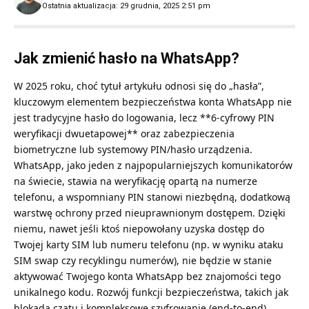
Ostatnia aktualizacja: 29 grudnia, 2025 2:51 pm
Jak zmienić hasło na WhatsApp?
W 2025 roku, choć tytuł artykułu odnosi się do „hasła”,
kluczowym elementem bezpieczeństwa konta WhatsApp nie
jest tradycyjne hasło do logowania, lecz **6-cyfrowy PIN
weryfikacji dwuetapowej** oraz zabezpieczenia
biometryczne lub systemowy PIN/hasło urządzenia.
WhatsApp, jako jeden z najpopularniejszych komunikatorów
na świecie, stawia na weryfikację opartą na numerze
telefonu, a wspomniany PIN stanowi niezbędną, dodatkową
warstwę ochrony przed nieuprawnionym dostępem. Dzięki
niemu, nawet jeśli ktoś niepowołany uzyska dostęp do
Twojej karty SIM lub numeru telefonu (np. w wyniku ataku
SIM swap czy recyklingu numerów), nie będzie w stanie
aktywować Twojego konta WhatsApp bez znajomości tego
unikalnego kodu. Rozwój funkcji bezpieczeństwa, takich jak
blokada czatu i kompleksowe szyfrowanie (end-to-end),