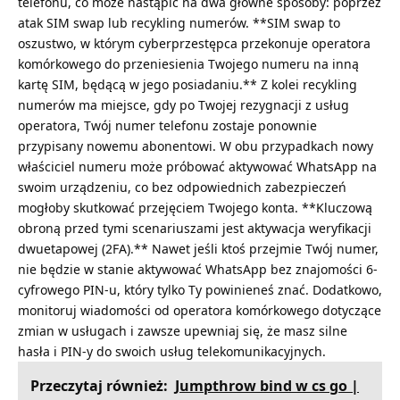
telefonu, co może nastąpić na dwa główne sposoby: poprzez
atak SIM swap lub recykling numerów. **SIM swap to
oszustwo, w którym cyberprzestępca przekonuje operatora
komórkowego do przeniesienia Twojego numeru na inną
kartę SIM, będącą w jego posiadaniu.** Z kolei recykling
numerów ma miejsce, gdy po Twojej rezygnacji z usług
operatora, Twój numer telefonu zostaje ponownie
przypisany nowemu abonentowi. W obu przypadkach nowy
właściciel numeru może próbować aktywować WhatsApp na
swoim urządzeniu, co bez odpowiednich zabezpieczeń
mogłoby skutkować przejęciem Twojego konta. **Kluczową
obroną przed tymi scenariuszami jest aktywacja weryfikacji
dwuetapowej (2FA).** Nawet jeśli ktoś przejmie Twój numer,
nie będzie w stanie aktywować WhatsApp bez znajomości 6-
cyfrowego PIN-u, który tylko Ty powinieneś znać. Dodatkowo,
monitoruj wiadomości od operatora komórkowego dotyczące
zmian w usługach i zawsze upewniaj się, że masz silne
hasła i PIN-y do swoich usług telekomunikacyjnych.
Przeczytaj również:
Jumpthrow bind w cs go |