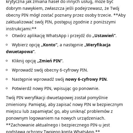
krytyczna jak zmiana haseł do innych usług, może być
dobrym nawykiem, zwłaszcza jeśli podejrzewasz, że Twój
obecny PIN mógł zostać poznany przez osoby trzecie. **Aby
zaktualizować swój PIN, postępuj zgodnie z poniższymi
instrukcjami:**
Otwórz aplikację WhatsApp i przejdź do
„Ustawień”
.
Wybierz opcję
„Konto”
, a następnie
„Weryfikacja
dwuetapowa”
.
Kliknij opcję
„Zmień PIN”
.
Wprowadź swój obecny 6-cyfrowy PIN.
Następnie wprowadź swój
nowy 6-cyfrowy PIN
.
Potwierdź nowy PIN, wpisując go ponownie.
Twój PIN weryfikacji dwuetapowej został pomyślnie
zmieniony. Pamiętaj, aby zapisać nowy PIN w bezpiecznym
miejscu lub zapamiętać go, aby uniknąć problemów z
ponownym logowaniem na nowych urządzeniach.
**Zachowanie aktualnego i bezpiecznego PIN-u jest
podstawą ochrony Twojego konta WhatsApp.**