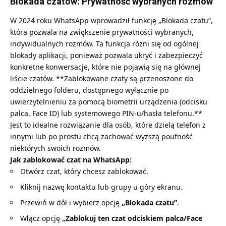
Blokada czatów: Prywatność wybranych rozmów
W 2024 roku WhatsApp wprowadził funkcję „Blokada czatu”,
która pozwala na zwiększenie prywatności wybranych,
indywidualnych rozmów. Ta funkcja różni się od ogólnej
blokady aplikacji, ponieważ pozwala ukryć i zabezpieczyć
konkretne konwersacje, które nie pojawią się na głównej
liście czatów. **Zablokowane czaty są przenoszone do
oddzielnego folderu, dostępnego wyłącznie po
uwierzytelnieniu za pomocą biometrii urządzenia (odcisku
palca, Face ID) lub systemowego PIN-u/hasła telefonu.**
Jest to idealne rozwiązanie dla osób, które dzielą telefon z
innymi lub po prostu chcą zachować wyższą poufność
niektórych swoich rozmów.
Jak zablokować czat na WhatsApp:
Otwórz czat, który chcesz zablokować.
Kliknij nazwę kontaktu lub grupy u góry ekranu.
Przewiń w dół i wybierz opcję
„Blokada czatu”
.
Włącz opcję
„Zablokuj ten czat odciskiem palca/Face