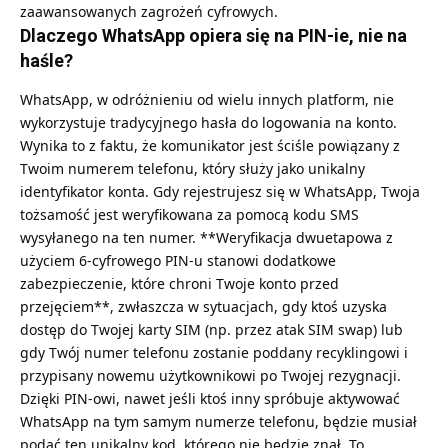
zaawansowanych zagrożeń cyfrowych.
Dlaczego WhatsApp opiera się na PIN-ie, nie na
haśle?
WhatsApp, w odróżnieniu od wielu innych platform, nie
wykorzystuje tradycyjnego hasła do logowania na konto.
Wynika to z faktu, że komunikator jest ściśle powiązany z
Twoim numerem telefonu, który służy jako unikalny
identyfikator konta. Gdy rejestrujesz się w WhatsApp, Twoja
tożsamość jest weryfikowana za pomocą kodu SMS
wysyłanego na ten numer. **Weryfikacja dwuetapowa z
użyciem 6-cyfrowego PIN-u stanowi dodatkowe
zabezpieczenie, które chroni Twoje konto przed
przejęciem**, zwłaszcza w sytuacjach, gdy ktoś uzyska
dostęp do Twojej karty SIM (np. przez atak SIM swap) lub
gdy Twój numer telefonu zostanie poddany recyklingowi i
przypisany nowemu użytkownikowi po Twojej rezygnacji.
Dzięki PIN-owi, nawet jeśli ktoś inny spróbuje aktywować
WhatsApp na tym samym numerze telefonu, będzie musiał
podać ten unikalny kod, którego nie będzie znał. To