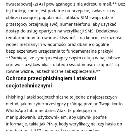
dwuetapowej (2FA) i powiązanego z nią adresu e-mail.** Bez
tej funkcji, konto jest podatne na przejęcie, zwłaszcza w
obliczu rosnącej popularności ataków SIM swap, gdzie
przestępcy przejmują Twój numer telefonu, aby uzyskać
dostęp do usług opartych na weryfikacji SMS. Dodatkowo,
regularne monitorowanie aktywności na koncie, ostrożność
wobec nieznanych wiadomości oraz dbanie o ogólne
bezpieczeństwo urządzenia to fundamentalne praktyki.
**Pamiętaj, że cyberprzestępcy często celują w najsłabsze
ogniwo – użytkownika – dlatego świadomość i czujność są
równie ważne, jak techniczne zabezpieczenia.**
Ochrona przed phishingiem i atakami
socjotechnicznymi
Phishing i ataki socjotechniczne to jedne z najczęstszych
metod, jakimi cyberprzestępcy próbują przejąć Twoje konto
WhatsApp lub inne dane. Ataki te polegają na
manipulowaniu użytkownikiem, aby ujawnił poufne
informacje, takie jak PIN-y, kody weryfikacyjne, czy hasła do
poczty e-mail. **Zawsze bądź sceptyczny wobec