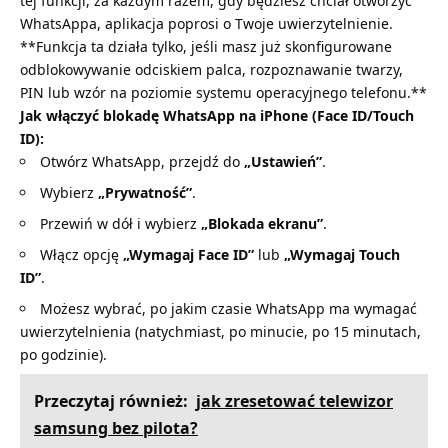
tej funkcji, za każdym razem, gdy będziesz chciał otworzyć
WhatsAppa, aplikacja poprosi o Twoje uwierzytelnienie.
**Funkcja ta działa tylko, jeśli masz już skonfigurowane
odblokowywanie odciskiem palca, rozpoznawanie twarzy,
PIN lub wzór na poziomie systemu operacyjnego telefonu.**
Jak włączyć blokadę WhatsApp na iPhone (Face ID/Touch
ID):
Otwórz WhatsApp, przejdź do
„Ustawień”
.
Wybierz
„Prywatność”
.
Przewiń w dół i wybierz
„Blokada ekranu”
.
Włącz opcję
„Wymagaj Face ID”
lub
„Wymagaj Touch
ID”
.
Możesz wybrać, po jakim czasie WhatsApp ma wymagać
uwierzytelnienia (natychmiast, po minucie, po 15 minutach,
po godzinie).
Przeczytaj również:
jak zresetować telewizor
samsung bez pilota?