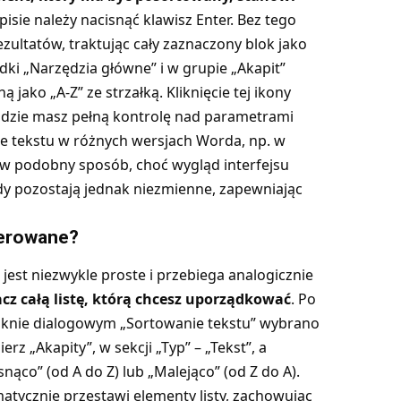
isie należy nacisnąć klawisz Enter. Bez tego
ultatów, traktując cały zaznaczony blok jako
dki „Narzędzia główne” i w grupie „Akapit”
 jako „A-Z” ze strzałką. Kliknięcie tej ikony
gdzie masz pełną kontrolę nad parametrami
ie tekstu w różnych wersjach Worda, np. w
 w podobny sposób, choć wygląd interfejsu
dy pozostają jednak niezmienne, zapewniając
merowane?
est niezwykle proste i przebiega analogicznie
cz całą listę, którą chcesz uporządkować
. Po
 w oknie dialogowym „Sortowanie tekstu” wybrano
rz „Akapity”, w sekcji „Typ” – „Tekst”, a
nąco” (od A do Z) lub „Malejąco” (od Z do A).
tycznie przestawi elementy listy, zachowując