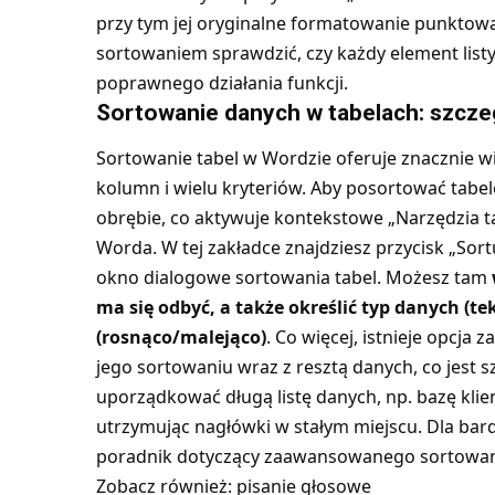
przy tym jej oryginalne formatowanie punktow
sortowaniem sprawdzić, czy każdy element list
poprawnego działania funkcji.
Sortowanie danych w tabelach: szcz
Sortowanie tabel w Wordzie oferuje znacznie w
kolumn i wielu kryteriów. Aby posortować tabel
obrębie, co aktywuje kontekstowe „Narzędzia ta
Worda. W tej zakładce znajdziesz przycisk „Sortu
okno dialogowe sortowania tabel. Możesz tam
ma się odbyć, a także określić typ danych (tek
(rosnąco/malejąco)
. Co więcej, istnieje opcja
jego sortowaniu wraz z resztą danych, co jest 
uporządkować długą listę danych, np. bazę klien
utrzymując nagłówki w stałym miejscu. Dla bar
poradnik dotyczący
zaawansowanego sortowania
Zobacz również:
pisanie głosowe