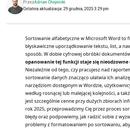
Przez
Adrian Chojnicki
Ostatnia aktualizacja: 29 grudnia, 2025 3:29 pm
Sortowanie alfabetyczne w Microsoft Word to 
błyskawiczne uporządkowanie tekstu, list, a na
sposób. W dobie cyfrowej obróbki dokumentów
opanowanie tej funkcji staje się nieodzowne
Niezależnie od tego, czy pracujesz nad raportem
sortowanie danych znacząco ułatwia ich analizę,
narzędziom dostępnym w Wordzie, użytkowni
według rosnącej lub malejącej kolejności, a tak
jest szczególnie cenne przy dużych zbiorach in
rok 2025, przeprowadzimy Cię przez proces so
błędy oraz podpowiemy, jak radzić sobie z wyz
problemy z formatowaniem po sortowaniu, aby