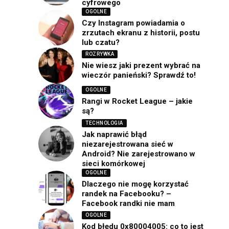
cyfrowego
OGOLNE
Czy Instagram powiadamia o
zrzutach ekranu z historii, postu
lub czatu?
ROZRYWKA
Nie wiesz jaki prezent wybrać na
wieczór panieński? Sprawdź to!
OGOLNE
Rangi w Rocket League – jakie
są?
TECHNOLOGIA
Jak naprawić błąd
niezarejestrowana sieć w
Android? Nie zarejestrowano w
sieci komórkowej
OGOLNE
Dlaczego nie mogę korzystać
randek na Facebooku? –
Facebook randki nie mam
OGOLNE
Kod błędu 0x80004005: co to jest