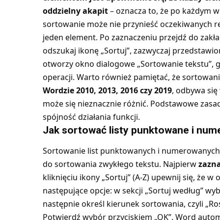
oddzielny akapit
– oznacza to, że po każdym wp
sortowanie może nie przynieść oczekiwanych rez
jeden element. Po zaznaczeniu przejdź do zakła
odszukaj ikonę „Sortuj”, zazwyczaj przedstawioną
otworzy okno dialogowe „Sortowanie tekstu”, 
operacji. Warto również pamiętać, że sortowan
Wordzie 2010, 2013, 2016 czy 2019
, odbywa się
może się nieznacznie różnić. Podstawowe zasa
spójność działania funkcji.
Jak sortować listy punktowane i nu
Sortowanie list punktowanych i numerowanych j
do sortowania zwykłego tekstu. Najpierw
zazna
kliknięciu ikony „Sortuj” (A-Z) upewnij się, że
następujące opcje: w sekcji „Sortuj według” wybie
następnie określ kierunek sortowania, czyli „Ros
Potwierdź wybór przyciskiem „OK”. Word automa