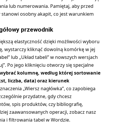
ania lub numerowania. Pamiętaj, aby przed
y stanowi osobny akapit, co jest warunkiem
egółowy przewodnik
iększą elastyczność dzięki możliwości wyboru
ę, wystarczy kliknąć dowolną komórkę w jej
bel” lub „Układ tabeli” w nowszych wersjach
j”. Po jego kliknięciu otworzy się specjalne
wybrać kolumnę, według której sortowanie
st, liczba, data) oraz kierunek
 zaznaczenia „Wiersz nagłówka”, co zapobiega
szczególnie przydatne, gdy chcesz
tów, spis produktów, czy bibliografię,
dziej zaawansowanych operacji, zobacz nasz
 i filtrowania tabel
w Wordzie.