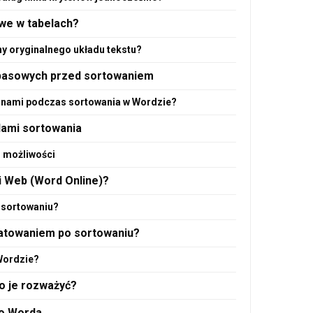
we w tabelach?
ny oryginalnego układu tekstu?
apasowych przed sortowaniem
anami podczas sortowania w Wordzie?
dami sortowania
i możliwości
i Web (Word Online)?
o sortowaniu?
matowaniem po sortowaniu?
 Wordzie?
o je rozważyć?
do Worda