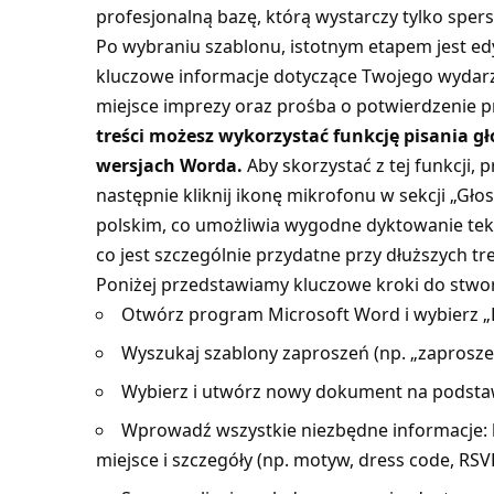
profesjonalną bazę, którą wystarczy tylko sper
Po wybraniu szablonu, istotnym etapem jest edy
kluczowe informacje dotyczące Twojego wydarz
miejsce imprezy oraz prośba o potwierdzenie p
treści możesz wykorzystać funkcję
pisania g
wersjach Worda.
Aby skorzystać z tej funkcji, 
następnie kliknij ikonę mikrofonu w sekcji „Gł
polskim, co umożliwia wygodne dyktowanie teks
co jest szczególnie przydatne przy dłuższych tr
Poniżej przedstawiamy kluczowe kroki do stwor
Otwórz program Microsoft Word i wybierz „P
Wyszukaj szablony zaproszeń (np. „zaproszen
Wybierz i utwórz nowy dokument na podsta
Wprowadź wszystkie niezbędne informacje: kt
miejsce i szczegóły (np. motyw, dress code, RSV