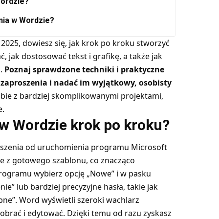
Wordzie?
nia w Wordzie?
2025, dowiesz się, jak krok po kroku stworzyć
, jak dostosować tekst i grafikę, a także jak
u.
Poznaj sprawdzone techniki i praktyczne
zaproszenia i nadać im wyjątkowy, osobisty
obie z bardziej skomplikowanymi projektami,
e.
 w Wordzie krok po kroku?
oszenia od uruchomienia programu Microsoft
e z gotowego szablonu, co znacząco
 programu wybierz opcję „Nowe” i w pasku
e” lub bardziej precyzyjne hasła, takie jak
bne”. Word wyświetli szeroki wachlarz
brać i edytować. Dzięki temu od razu zyskasz