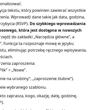
sonalizować.
cja tekstu, który powinien zawierać wszystkie
enia. Wprowadź dane takie jak data, godzina,
rzybycia (RSVP).
Do szybkiego wprowadzania
łosowego
, która jest dostępna w nowszych
przejdź do zakładki „Narzędzia główne”, a
os”. Funkcja ta rozpoznaje mowę w języku
tu, eliminując potrzebę ręcznego wpisywania,
eściach.
zenia zaproszenia:
lik” > „Nowe”.
ie na urodziny”, „zaproszenie ślubne”).
wie wybranego szablonu.
o zaprasza, kogo, okazję, datę, godzinę,
P).