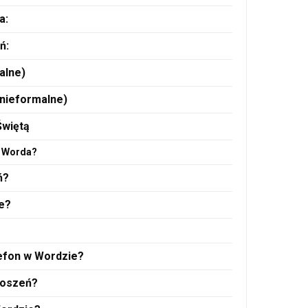
a:
ń:
alne)
(nieformalne)
Świętą
z Worda?
ń?
ne?
lefon w Wordzie?
roszeń?