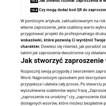
Jak zmienić rozmiar zaproszenia w 
Czy mogę dodać kod QR do zaprosze
W poniższym artykule, zaktualizowanym na rok 
własne zaproszenie, jakie szablony warto wybrać
przygotować projekt do profesjonalnego druk
wskazówki, które pozwolą Ci wyróżnić Twoje 
charakter.
Dowiesz się również, jak poradzić s
takimi jak zaproszenia dwustronne czy składan
Jak stworzyć zaproszenie
Rozpocznij swoją przygodę z tworzeniem zapr
Word. Najprostszym sposobem jest skorzystani
przyspiesza i ułatwia cały proces. Po otwarciu
wyszukiwania szablonów wpisz frazę „Zaproszeni
„zaproszenie na urodziny” czy „zaproszenie ślu
dostępnych wzorów, które możesz bezpłatnie po