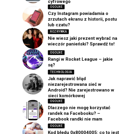
cyfrowego
OGOLNE
Czy Instagram powiadamia o
zrzutach ekranu z historii, postu
lub czatu?
ROZRYWKA
Nie wiesz jaki prezent wybrać na
wieczór panieński? Sprawdź to!
OGOLNE
Rangi w Rocket League – jakie
są?
TECHNOLOGIA
Jak naprawić błąd
niezarejestrowana sieć w
Android? Nie zarejestrowano w
sieci komórkowej
OGOLNE
Dlaczego nie mogę korzystać
randek na Facebooku? –
Facebook randki nie mam
OGOLNE
Kod błędu 0x80004005: co to jest