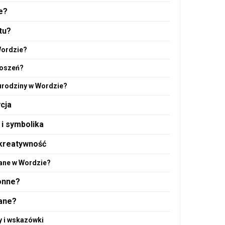
e?
tu?
Wordzie?
roszeń?
 urodziny w Wordzie?
cja
 i symbolika
 kreatywność
dane w Wordzie?
onne?
ane?
y i wskazówki