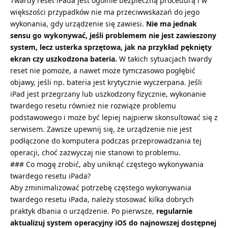
Twardy reset iPada jest ogólnie bezpieczną procedurą i w
większości przypadków nie ma przeciwwskazań do jego
wykonania, gdy urządzenie się zawiesi.
Nie ma jednak
sensu go wykonywać, jeśli problemem nie jest zawieszony
system, lecz usterka sprzętowa, jak na przykład pęknięty
ekran czy uszkodzona bateria.
W takich sytuacjach twardy
reset nie pomoże, a nawet może tymczasowo pogłębić
objawy, jeśli np. bateria jest krytycznie wyczerpana. Jeśli
iPad jest przegrzany lub uszkodzony fizycznie, wykonanie
twardego resetu również nie rozwiąże problemu
podstawowego i może być lepiej najpierw skonsultować się z
serwisem. Zawsze upewnij się, że urządzenie nie jest
podłączone do komputera podczas przeprowadzania tej
operacji, choć zazwyczaj nie stanowi to problemu.
### Co mogę zrobić, aby uniknąć częstego wykonywania
twardego resetu iPada?
Aby zminimalizować potrzebę częstego wykonywania
twardego resetu iPada, należy stosować kilka dobrych
praktyk dbania o urządzenie. Po pierwsze,
regularnie
aktualizuj system operacyjny iOS do najnowszej dostępnej