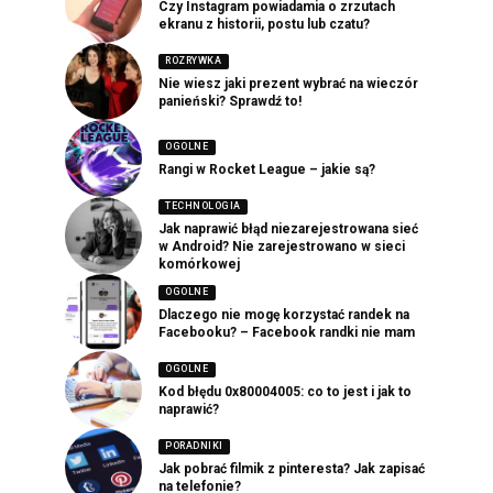
Czy Instagram powiadamia o zrzutach
ekranu z historii, postu lub czatu?
ROZRYWKA
Nie wiesz jaki prezent wybrać na wieczór
panieński? Sprawdź to!
OGOLNE
Rangi w Rocket League – jakie są?
TECHNOLOGIA
Jak naprawić błąd niezarejestrowana sieć
w Android? Nie zarejestrowano w sieci
komórkowej
OGOLNE
Dlaczego nie mogę korzystać randek na
Facebooku? – Facebook randki nie mam
OGOLNE
Kod błędu 0x80004005: co to jest i jak to
naprawić?
PORADNIKI
Jak pobrać filmik z pinteresta? Jak zapisać
na telefonie?