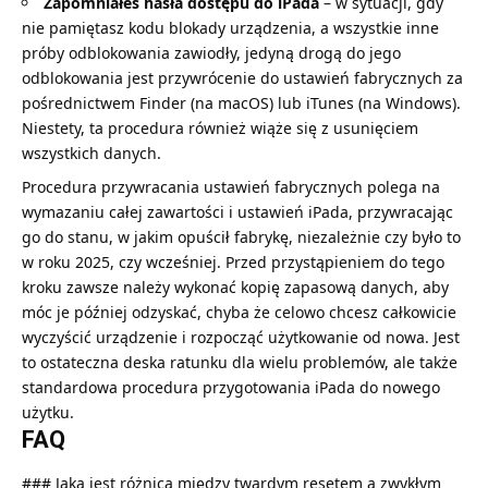
Zapomniałeś hasła dostępu do iPada
– w sytuacji, gdy
nie pamiętasz kodu blokady urządzenia, a wszystkie inne
próby odblokowania zawiodły, jedyną drogą do jego
odblokowania jest przywrócenie do ustawień fabrycznych za
pośrednictwem Finder (na macOS) lub iTunes (na Windows).
Niestety, ta procedura również wiąże się z usunięciem
wszystkich danych.
Procedura przywracania ustawień fabrycznych polega na
wymazaniu całej zawartości i ustawień iPada, przywracając
go do stanu, w jakim opuścił fabrykę, niezależnie czy było to
w roku 2025, czy wcześniej. Przed przystąpieniem do tego
kroku zawsze należy wykonać kopię zapasową danych, aby
móc je później odzyskać, chyba że celowo chcesz całkowicie
wyczyścić urządzenie i rozpocząć użytkowanie od nowa. Jest
to ostateczna deska ratunku dla wielu problemów, ale także
standardowa procedura przygotowania iPada do nowego
użytku.
FAQ
### Jaka jest różnica między twardym resetem a zwykłym