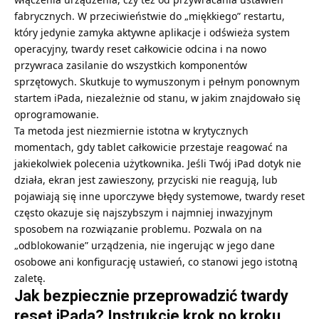
fabrycznych. W przeciwieństwie do „miękkiego” restartu,
który jedynie zamyka aktywne aplikacje i odświeża system
operacyjny, twardy reset całkowicie odcina i na nowo
przywraca zasilanie do wszystkich komponentów
sprzętowych. Skutkuje to wymuszonym i pełnym ponownym
startem iPada, niezależnie od stanu, w jakim znajdowało się
oprogramowanie.
Ta metoda jest niezmiernie istotna w krytycznych
momentach, gdy tablet całkowicie przestaje reagować na
jakiekolwiek polecenia użytkownika. Jeśli Twój
iPad dotyk nie
działa
, ekran jest zawieszony, przyciski nie reagują, lub
pojawiają się inne uporczywe błędy systemowe, twardy reset
często okazuje się najszybszym i najmniej inwazyjnym
sposobem na rozwiązanie problemu. Pozwala on na
„odblokowanie” urządzenia, nie ingerując w jego dane
osobowe ani konfigurację ustawień, co stanowi jego istotną
zaletę.
Jak bezpiecznie przeprowadzić twardy
reset iPada? Instrukcje krok po kroku