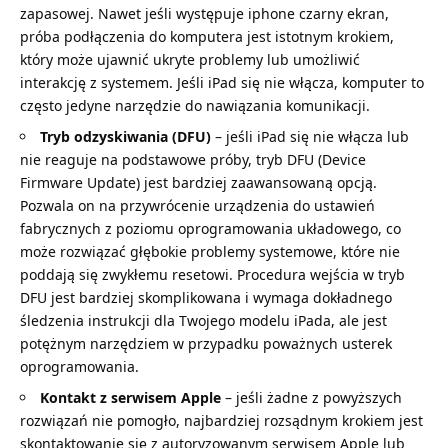
zapasowej. Nawet jeśli występuje
iphone czarny ekran
,
próba podłączenia do komputera jest istotnym krokiem,
który może ujawnić ukryte problemy lub umożliwić
interakcję z systemem. Jeśli
iPad się nie włącza
, komputer to
często jedyne narzędzie do nawiązania komunikacji.
Tryb odzyskiwania (DFU)
– jeśli iPad się nie włącza lub
nie reaguje na podstawowe próby, tryb DFU (Device
Firmware Update) jest bardziej zaawansowaną opcją.
Pozwala on na przywrócenie urządzenia do ustawień
fabrycznych z poziomu oprogramowania układowego, co
może rozwiązać głębokie problemy systemowe, które nie
poddają się zwykłemu resetowi. Procedura wejścia w tryb
DFU jest bardziej skomplikowana i wymaga dokładnego
śledzenia instrukcji dla Twojego modelu iPada, ale jest
potężnym narzędziem w przypadku poważnych usterek
oprogramowania.
Kontakt z serwisem Apple
– jeśli żadne z powyższych
rozwiązań nie pomogło, najbardziej rozsądnym krokiem jest
skontaktowanie się z autoryzowanym serwisem Apple lub