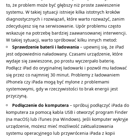
to, że problem może być głębszy niż proste zawieszenie
systemu. W takiej sytuacji istnieje kilka istotnych kroków
diagnostycznych i rozwiązań, które warto rozważyć, zanim
zdecydujesz się na serwisowanie. Upór problemu często
wskazuje na potrzebę bardziej zaawansowanej interwencji.
W takiej sytuacji, warto spróbować kilku innych metod:
Sprawdzenie baterii i ładowania
– upewnij się, że iPad
jest odpowiednio naładowany. Czasami urządzenie, które
wydaje się zawieszone, po prostu wyczerpało baterię.
Podłącz iPad do oryginalnej ładowarki i pozwól mu ładować
się przez co najmniej 30 minut. Problemy z ładowaniem
iPhone’a czy iPada mogą być mylone z problemami
systemowymi, gdy w rzeczywistości to brak energii jest
przyczyną.
Podłączenie do komputera
– spróbuj podłączyć iPada do
komputera za pomocą kabla USB i otworzyć program Finder
(na macOS) lub iTunes (na Windows). Jeśli komputer wykryje
urządzenie, możesz mieć możliwość zaktualizowania
systemu operacyjnego lub przywrócenia iPada z kopii