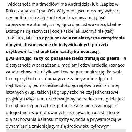
„Widoczność multimediów” (na Androidzie) lub „Zapisz w
Rolce z aparatu” (na iOS). W tym miejscu możemy wybrać,
czy multimedia z tej konkretnej rozmowy mają być
zapisywane automatycznie, ignorując ustawienia globalne.
Dostępne są zazwyczaj opcje takie jak „Domyślnie (tak)”,
„Tak” lub „Nie”.
Ta opcja pozwala na elastyczne zarządzanie
danymi, dostosowane do indywidualnych potrzeb
użytkownika i charakteru każdej konwersacji,
gwarantując, że tylko pożądane treści trafiają do galerii.
Ta
elastyczność w zarządzaniu mediami odzwierciedla rosnące
zapotrzebowanie użytkowników na personalizację. Pozwala
to na przykład na automatyczne zapisywanie zdjęć od
najbliższych, jednocześnie blokując napływ treści z mniej
istotnych grup, takich jak grupy szkolne czy jednorazowe
projekty. Dzięki temu zachowujemy porządek tam, gdzie jest
to najbardziej potrzebne, jednocześnie nie rezygnując z
udogodnień w preferowanych rozmowach, co jest istotne
dla zachowania balansu między wygodą a prywatnością w
dynamicznie zmieniającym się środowisku cyfrowym.