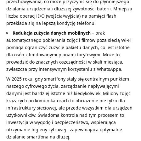
przechowywania, co może przyczynić się do płynniejszego
działania urządzenia i dłuższej żywotności baterii. Mniejsza
liczba operacji I/O (wejścia/wyjścia) na pamięci flash
przekłada się na lepszą kondycję telefonu.
Redukcja zużycia danych mobilnych
– brak
automatycznego pobierania zdjęć i filmów poza siecią Wi-Fi
pomaga ograniczyć zużycie pakietu danych, co jest istotne
dla osób z limitowanymi planami taryfowymi. Może to
prowadzić do znacznych oszczędności w skali miesiąca,
zwłaszcza przy intensywnym korzystaniu z WhatsAppa.
W 2025 roku, gdy smartfony stały się centralnym punktem
naszego cyfrowego życia, zarządzanie napływającymi
danymi jest bardziej istotne niż kiedykolwiek. Miliony zdjęć
krążących po komunikatorach to obciążenie nie tylko dla
infrastruktury sieciowej, ale przede wszystkim dla urządzeń
użytkowników. Świadoma kontrola nad tym procesem to
inwestycja w wygodę i bezpieczeństwo, wspierająca
utrzymanie higieny cyfrowej i zapewniająca optymalne
działanie smartfona na dłużej.