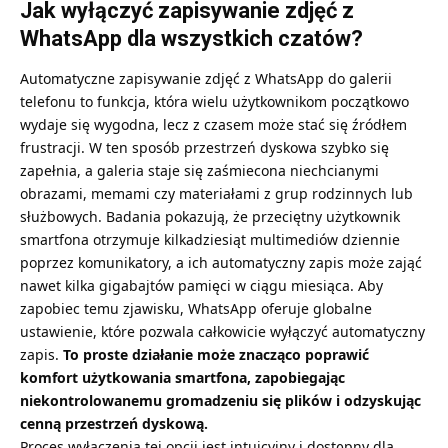
Jak wyłączyć zapisywanie zdjęć z
WhatsApp dla wszystkich czatów?
Automatyczne zapisywanie zdjęć z WhatsApp do galerii
telefonu to funkcja, która wielu użytkownikom początkowo
wydaje się wygodna, lecz z czasem może stać się źródłem
frustracji. W ten sposób przestrzeń dyskowa szybko się
zapełnia, a galeria staje się zaśmiecona niechcianymi
obrazami, memami czy materiałami z grup rodzinnych lub
służbowych. Badania pokazują, że przeciętny użytkownik
smartfona otrzymuje kilkadziesiąt multimediów dziennie
poprzez komunikatory, a ich automatyczny zapis może zająć
nawet kilka gigabajtów pamięci w ciągu miesiąca. Aby
zapobiec temu zjawisku, WhatsApp oferuje globalne
ustawienie, które pozwala całkowicie wyłączyć automatyczny
zapis.
To proste działanie może znacząco poprawić
komfort użytkowania smartfona, zapobiegając
niekontrolowanemu gromadzeniu się plików i odzyskując
cenną przestrzeń dyskową.
Proces wyłączenia tej opcji jest intuicyjny i dostępny dla