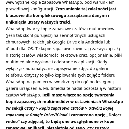
wewnętrzne kopie zapasowe WhatsApp, pod warunkiem
prawidłowej konfiguracji.
Zrozumienie tej zależności jest
kluczowe dla kompleksowego zarządzania danymi i
uniknięcia utraty ważnych treści.
WhatsApp tworzy kopie zapasowe czatów i multimediów
(jeśli tak skonfigurujesz) na zewnętrznych usługach
chmurowych, takich jak Google Drive dla Androida lub
iCloud dla iOS. Te kopie zapasowe zawierają zazwyczaj całą
historię czatów, wiadomości tekstowe oraz, opcjonalnie, pliki
multimedialne wysłane i odebrane w aplikacji. Kiedy
wyłączysz automatyczne zapisywanie zdjęć do galerii
telefonu, dotyczy to tylko kopiowania tych zdjęć z folderu
WhatsApp na pamięci wewnętrznej do ogólnodostępnej
galerii urządzenia. Multimedia te nadal pozostają w historii
czatów WhatsApp.
Jeśli masz włączoną opcję tworzenia
kopii zapasowych multimediów w ustawieniach WhatsApp
(w sekcji
Czaty > Kopia zapasowa czatów > Utwórz kopię
zapasową w Google Drive/iCloud
i zaznaczoną opcję „Dołącz
wideo” czy zdjęcia), to będą one uwzględnione w kopii
zapasowej aplikacji, niezależnie od tego, czy zostały