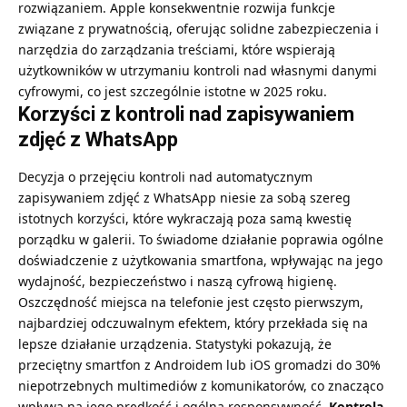
rozwiązaniem. Apple konsekwentnie rozwija funkcje
związane z prywatnością, oferując solidne zabezpieczenia i
narzędzia do zarządzania treściami, które wspierają
użytkowników w utrzymaniu kontroli nad własnymi danymi
cyfrowymi, co jest szczególnie istotne w 2025 roku.
Korzyści z kontroli nad zapisywaniem
zdjęć z WhatsApp
Decyzja o przejęciu kontroli nad automatycznym
zapisywaniem zdjęć z WhatsApp niesie za sobą szereg
istotnych korzyści, które wykraczają poza samą kwestię
porządku w galerii. To świadome działanie poprawia ogólne
doświadczenie z użytkowania smartfona, wpływając na jego
wydajność, bezpieczeństwo i naszą cyfrową higienę.
Oszczędność miejsca na telefonie jest często pierwszym,
najbardziej odczuwalnym efektem, który przekłada się na
lepsze działanie urządzenia. Statystyki pokazują, że
przeciętny smartfon z Androidem lub iOS gromadzi do 30%
niepotrzebnych multimediów z komunikatorów, co znacząco
wpływa na jego prędkość i ogólną responsywność.
Kontrola