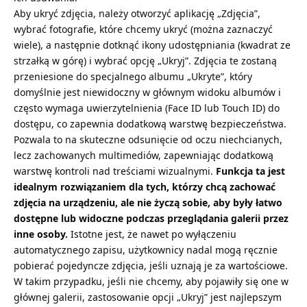
Aby ukryć zdjęcia, należy otworzyć aplikację „Zdjęcia”,
wybrać fotografie, które chcemy ukryć (można zaznaczyć
wiele), a następnie dotknąć ikony udostępniania (kwadrat ze
strzałką w górę) i wybrać opcję „Ukryj”. Zdjęcia te zostaną
przeniesione do specjalnego albumu „Ukryte”, który
domyślnie jest niewidoczny w głównym widoku albumów i
często wymaga uwierzytelnienia (Face ID lub Touch ID) do
dostępu, co zapewnia dodatkową warstwę bezpieczeństwa.
Pozwala to na skuteczne odsunięcie od oczu niechcianych,
lecz zachowanych multimediów, zapewniając dodatkową
warstwę kontroli nad treściami wizualnymi.
Funkcja ta jest
idealnym rozwiązaniem dla tych, którzy chcą zachować
zdjęcia na urządzeniu, ale nie życzą sobie, aby były łatwo
dostępne lub widoczne podczas przeglądania galerii przez
inne osoby.
Istotne jest, że nawet po wyłączeniu
automatycznego zapisu, użytkownicy nadal mogą ręcznie
pobierać pojedyncze zdjęcia, jeśli uznają je za wartościowe.
W takim przypadku, jeśli nie chcemy, aby pojawiły się one w
głównej galerii, zastosowanie opcji „Ukryj” jest najlepszym