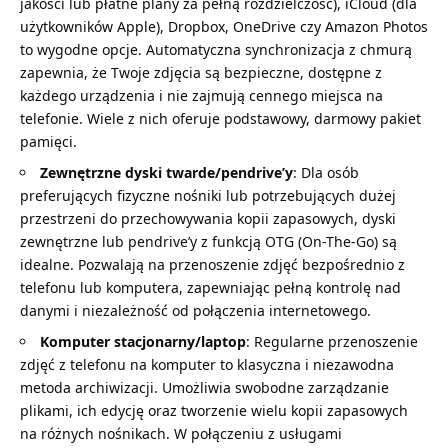
jakości lub płatne plany za pełną rozdzielczość), iCloud (dla
użytkowników Apple), Dropbox, OneDrive czy Amazon Photos
to wygodne opcje. Automatyczna synchronizacja z chmurą
zapewnia, że Twoje zdjęcia są bezpieczne, dostępne z
każdego urządzenia i nie zajmują cennego miejsca na
telefonie. Wiele z nich oferuje podstawowy, darmowy pakiet
pamięci.
Zewnętrzne dyski twarde/pendrive’y
: Dla osób
preferujących fizyczne nośniki lub potrzebujących dużej
przestrzeni do przechowywania kopii zapasowych, dyski
zewnętrzne lub pendrive’y z funkcją OTG (On-The-Go) są
idealne. Pozwalają na przenoszenie zdjęć bezpośrednio z
telefonu lub komputera, zapewniając pełną kontrolę nad
danymi i niezależność od połączenia internetowego.
Komputer stacjonarny/laptop
: Regularne przenoszenie
zdjęć z telefonu na komputer to klasyczna i niezawodna
metoda archiwizacji. Umożliwia swobodne zarządzanie
plikami, ich edycję oraz tworzenie wielu kopii zapasowych
na różnych nośnikach. W połączeniu z usługami