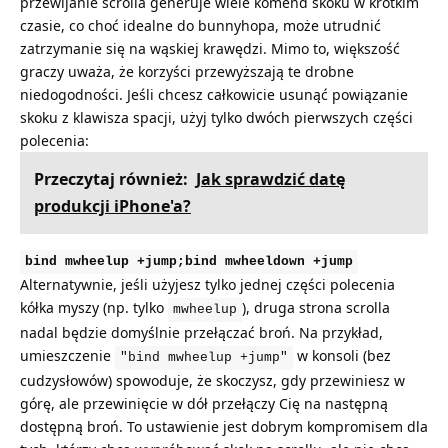
przewijanie scrolla generuje wiele komend skoku w krótkim
czasie, co choć idealne do bunnyhopa, może utrudnić
zatrzymanie się na wąskiej krawędzi. Mimo to, większość
graczy uważa, że korzyści przewyższają te drobne
niedogodności. Jeśli chcesz całkowicie usunąć powiązanie
skoku z klawisza spacji, użyj tylko dwóch pierwszych części
polecenia:
Przeczytaj również:
Jak sprawdzić datę
produkcji iPhone'a?
bind mwheelup +jump;bind mwheeldown +jump
Alternatywnie, jeśli użyjesz tylko jednej części polecenia
kółka myszy (np. tylko
), druga strona scrolla
mwheelup
nadal będzie domyślnie przełączać broń. Na przykład,
umieszczenie
w konsoli (bez
"bind mwheelup +jump"
cudzysłowów) spowoduje, że skoczysz, gdy przewiniesz w
górę, ale przewinięcie w dół przełączy Cię na następną
dostępną broń. To ustawienie jest dobrym kompromisem dla