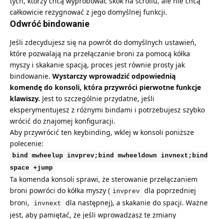
tych, którzy chcą wypróbować skok na scrollu, ale nie chcą
całkowicie rezygnować z jego domyślnej funkcji.
Odwróć bindowanie
Jeśli zdecydujesz się na powrót do domyślnych ustawień,
które pozwalają na przełączanie broni za pomocą kółka
myszy i skakanie spacją, proces jest równie prosty jak
bindowanie.
Wystarczy wprowadzić odpowiednią
komendę do konsoli, która przywróci pierwotne funkcje
klawiszy.
Jest to szczególnie przydatne, jeśli
eksperymentujesz z różnymi bindami i potrzebujesz szybko
wrócić do znajomej konfiguracji.
Aby przywrócić ten keybinding, wklej w konsoli poniższe
polecenie:
bind mwheelup invprev;bind mwheeldown invnext;bind
space +jump
Ta komenda konsoli sprawi, że sterowanie przełączaniem
broni powróci do kółka myszy (
dla poprzedniej
invprev
broni,
dla następnej), a skakanie do spacji. Ważne
invnext
jest, aby pamiętać, że jeśli wprowadzasz te zmiany