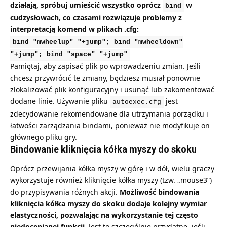
działają, spróbuj umieścić wszystko oprócz
w
bind
cudzysłowach, co czasami rozwiązuje problemy z
interpretacją komend w plikach .cfg:
bind "mwheelup" "+jump"; bind "mwheeldown"
"+jump"; bind "space" "+jump"
Pamiętaj, aby zapisać plik po wprowadzeniu zmian. Jeśli
chcesz przywrócić te zmiany, będziesz musiał ponownie
zlokalizować plik konfiguracyjny i usunąć lub zakomentować
dodane linie. Używanie pliku
jest
autoexec.cfg
zdecydowanie rekomendowane dla utrzymania porządku i
łatwości zarządzania bindami, ponieważ nie modyfikuje on
głównego pliku gry.
Bindowanie kliknięcia kółka myszy do skoku
Oprócz przewijania kółka myszy w górę i w dół, wielu graczy
wykorzystuje również kliknięcie kółka myszy (tzw. „mouse3”)
do przypisywania różnych akcji.
Możliwość bindowania
kliknięcia kółka myszy do skoku dodaje kolejny wymiar
elastyczności, pozwalając na wykorzystanie tej często
niedocenianej funkcji.
Jest to szczególnie przydatne, jeśli