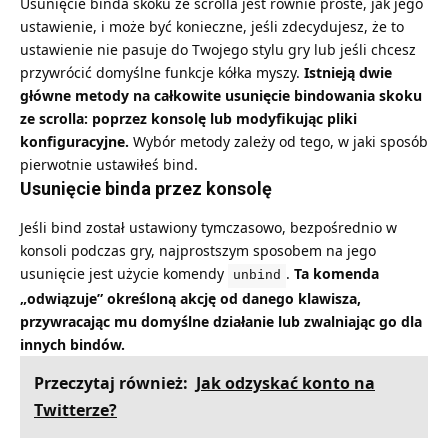
Usunięcie binda skoku ze scrolla jest równie proste, jak jego
ustawienie, i może być konieczne, jeśli zdecydujesz, że to
ustawienie nie pasuje do Twojego stylu gry lub jeśli chcesz
przywrócić domyślne funkcje kółka myszy.
Istnieją dwie
główne metody na całkowite usunięcie bindowania skoku
ze scrolla: poprzez konsolę lub modyfikując pliki
konfiguracyjne.
Wybór metody zależy od tego, w jaki sposób
pierwotnie ustawiłeś bind.
Usunięcie binda przez konsolę
Jeśli bind został ustawiony tymczasowo, bezpośrednio w
konsoli podczas gry, najprostszym sposobem na jego
usunięcie jest użycie komendy
.
Ta komenda
unbind
„odwiązuje” określoną akcję od danego klawisza,
przywracając mu domyślne działanie lub zwalniając go dla
innych bindów.
Przeczytaj również:
Jak odzyskać konto na
Twitterze?