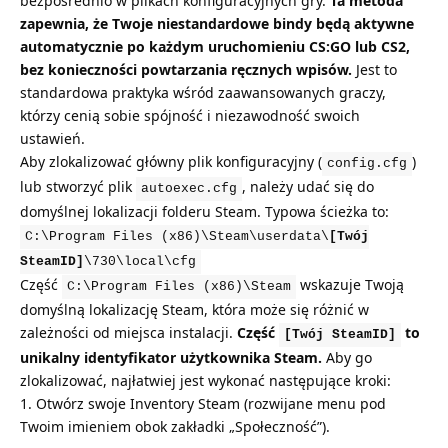
bezpośrednio w plikach konfiguracyjnych gry.
Ta metoda
zapewnia, że Twoje niestandardowe bindy będą aktywne
automatycznie po każdym uruchomieniu CS:GO lub CS2,
bez konieczności powtarzania ręcznych wpisów.
Jest to
standardowa praktyka wśród zaawansowanych graczy,
którzy cenią sobie spójność i niezawodność swoich
ustawień.
Aby zlokalizować główny plik konfiguracyjny (
)
config.cfg
lub stworzyć plik
, należy udać się do
autoexec.cfg
domyślnej lokalizacji folderu Steam. Typowa ścieżka to:
C:\Program Files (x86)\Steam\userdata\
[Twój
SteamID]
\730\local\cfg
Część
wskazuje Twoją
C:\Program Files (x86)\Steam
domyślną lokalizację Steam, która może się różnić w
zależności od miejsca instalacji.
Część
to
[Twój SteamID]
unikalny identyfikator użytkownika Steam.
Aby go
zlokalizować, najłatwiej jest wykonać następujące kroki:
Otwórz swoje Inventory Steam (rozwijane menu pod
Twoim imieniem obok zakładki „Społeczność”).