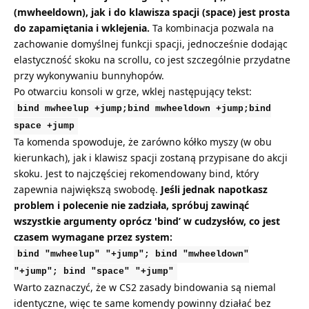
(mwheeldown), jak i do klawisza spacji (space) jest prosta
do zapamiętania i wklejenia.
Ta kombinacja pozwala na
zachowanie domyślnej funkcji spacji, jednocześnie dodając
elastyczność skoku na scrollu, co jest szczególnie przydatne
przy wykonywaniu bunnyhopów.
Po otwarciu konsoli w grze, wklej następujący tekst:
bind mwheelup +jump;bind mwheeldown +jump;bind
space +jump
Ta komenda spowoduje, że zarówno kółko myszy (w obu
kierunkach), jak i klawisz spacji zostaną przypisane do akcji
skoku. Jest to najczęściej rekomendowany bind, który
zapewnia największą swobodę.
Jeśli jednak napotkasz
problem i polecenie nie zadziała, spróbuj zawinąć
wszystkie argumenty oprócz 'bind’ w cudzysłów, co jest
czasem wymagane przez system:
bind "mwheelup" "+jump"; bind "mwheeldown"
"+jump"; bind "space" "+jump"
Warto zaznaczyć, że w CS2 zasady bindowania są niemal
identyczne, więc te same komendy powinny działać bez