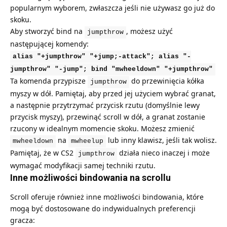
popularnym wyborem, zwłaszcza jeśli nie używasz go już do
skoku.
Aby stworzyć bind na
, możesz użyć
jumpthrow
następującej komendy:
alias "+jumpthrow" "+jump;-attack"; alias "-
jumpthrow" "-jump"; bind "mwheeldown" "+jumpthrow"
Ta komenda przypisze
do przewinięcia kółka
jumpthrow
myszy w dół. Pamiętaj, aby przed jej użyciem wybrać granat,
a następnie przytrzymać przycisk rzutu (domyślnie lewy
przycisk myszy), przewinąć scroll w dół, a granat zostanie
rzucony w idealnym momencie skoku. Możesz zmienić
na
lub inny klawisz, jeśli tak wolisz.
mwheeldown
mwheelup
Pamiętaj, że w CS2
działa nieco inaczej i może
jumpthrow
wymagać modyfikacji samej techniki rzutu.
Inne możliwości bindowania na scrollu
Scroll oferuje również inne możliwości bindowania, które
mogą być dostosowane do indywidualnych preferencji
gracza: