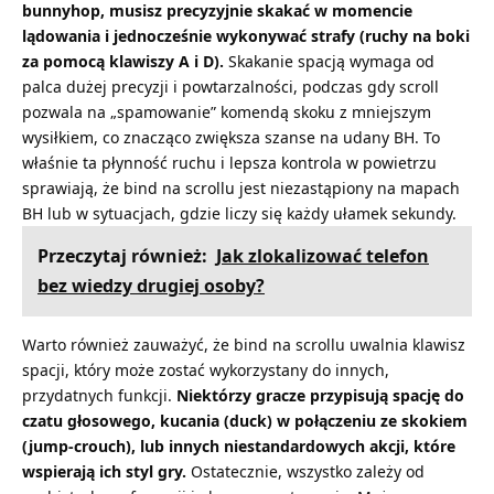
bunnyhop, musisz precyzyjnie skakać w momencie
lądowania i jednocześnie wykonywać strafy (ruchy na boki
za pomocą klawiszy A i D).
Skakanie spacją wymaga od
palca dużej precyzji i powtarzalności, podczas gdy scroll
pozwala na „spamowanie” komendą skoku z mniejszym
wysiłkiem, co znacząco zwiększa szanse na udany BH. To
właśnie ta płynność ruchu i lepsza kontrola w powietrzu
sprawiają, że bind na scrollu jest niezastąpiony na mapach
BH lub w sytuacjach, gdzie liczy się każdy ułamek sekundy.
Przeczytaj również:
Jak zlokalizować telefon
bez wiedzy drugiej osoby?
Warto również zauważyć, że bind na scrollu uwalnia klawisz
spacji, który może zostać wykorzystany do innych,
przydatnych funkcji.
Niektórzy gracze przypisują spację do
czatu głosowego, kucania (duck) w połączeniu ze skokiem
(jump-crouch), lub innych niestandardowych akcji, które
wspierają ich styl gry.
Ostatecznie, wszystko zależy od