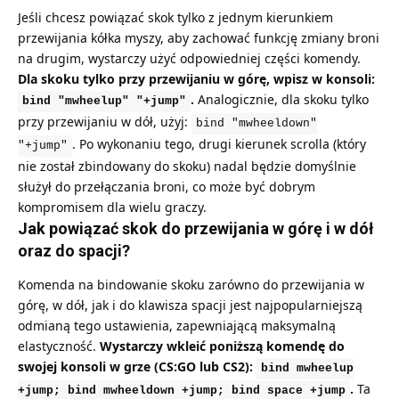
Jeśli chcesz powiązać skok tylko z jednym kierunkiem
przewijania kółka myszy, aby zachować funkcję zmiany broni
na drugim, wystarczy użyć odpowiedniej części komendy.
Dla skoku tylko przy przewijaniu w górę, wpisz w konsoli:
.
Analogicznie, dla skoku tylko
bind "mwheelup" "+jump"
przy przewijaniu w dół, użyj:
bind "mwheeldown"
. Po wykonaniu tego, drugi kierunek scrolla (który
"+jump"
nie został zbindowany do skoku) nadal będzie domyślnie
służył do przełączania broni, co może być dobrym
kompromisem dla wielu graczy.
Jak powiązać skok do przewijania w górę i w dół
oraz do spacji?
Komenda na bindowanie skoku zarówno do przewijania w
górę, w dół, jak i do klawisza spacji jest najpopularniejszą
odmianą tego ustawienia, zapewniającą maksymalną
elastyczność.
Wystarczy wkleić poniższą komendę do
swojej konsoli w grze (CS:GO lub CS2):
bind mwheelup
.
Ta
+jump; bind mwheeldown +jump; bind space +jump