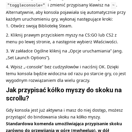
i zmienić przypisany klawisz na
.
"toggleconsole="
~
Alternatywnie, aby konsola pojawiała się automatycznie przy
każdym uruchomieniu gry, wykonaj następujące kroki:
Otwórz swoją Bibliotekę Steam.
Kliknij prawym przyciskiem myszy na CS:GO lub CS2 z
menu po lewej stronie, a następnie wybierz Właściwości.
W zakładce Ogólne kliknij na „Opcje uruchamiania” (ang.
„Set Launch Options”).
Wpisz „-console” bez cudzysłowów i naciśnij OK. Dzięki
temu konsola będzie widoczna od razu po starcie gry, co jest
wygodnym rozwiązaniem dla wielu graczy.
Jak przypisać kółko myszy do skoku na
scrollu?
Gdy konsola jest już aktywna i masz do niej dostęp, możesz
przystąpić do bindowania skoku na kółko myszy.
Standardowa komenda umożliwiająca przypisanie skoku
zarówno do przewijania w górę (mwheelup), w dół