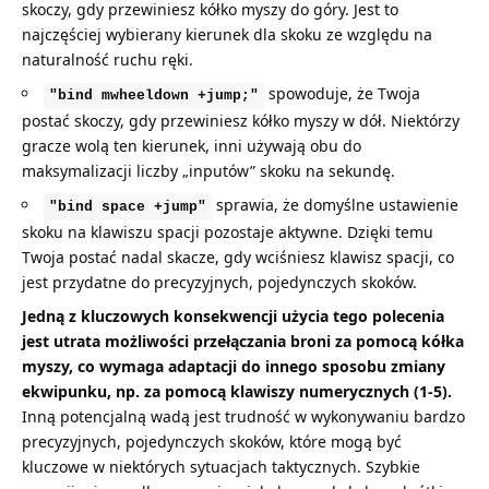
skoczy, gdy przewiniesz kółko myszy do góry. Jest to
najczęściej wybierany kierunek dla skoku ze względu na
naturalność ruchu ręki.
spowoduje, że Twoja
"bind mwheeldown +jump;"
postać skoczy, gdy przewiniesz kółko myszy w dół. Niektórzy
gracze wolą ten kierunek, inni używają obu do
maksymalizacji liczby „inputów” skoku na sekundę.
sprawia, że domyślne ustawienie
"bind space +jump"
skoku na klawiszu spacji pozostaje aktywne. Dzięki temu
Twoja postać nadal skacze, gdy wciśniesz klawisz spacji, co
jest przydatne do precyzyjnych, pojedynczych skoków.
Jedną z kluczowych konsekwencji użycia tego polecenia
jest utrata możliwości przełączania broni za pomocą kółka
myszy, co wymaga adaptacji do innego sposobu zmiany
ekwipunku, np. za pomocą klawiszy numerycznych (1-5).
Inną potencjalną wadą jest trudność w wykonywaniu bardzo
precyzyjnych, pojedynczych skoków, które mogą być
kluczowe w niektórych sytuacjach taktycznych. Szybkie