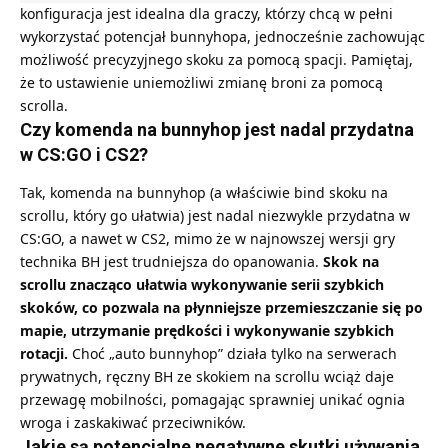
konfiguracja jest idealna dla graczy, którzy chcą w pełni
wykorzystać potencjał bunnyhopa, jednocześnie zachowując
możliwość precyzyjnego skoku za pomocą spacji. Pamiętaj,
że to ustawienie uniemożliwi zmianę broni za pomocą
scrolla.
Czy komenda na bunnyhop jest nadal przydatna
w CS:GO i CS2?
Tak, komenda na bunnyhop (a właściwie bind skoku na
scrollu, który go ułatwia) jest nadal niezwykle przydatna w
CS:GO, a nawet w CS2, mimo że w najnowszej wersji gry
technika BH jest trudniejsza do opanowania.
Skok na
scrollu znacząco ułatwia wykonywanie serii szybkich
skoków, co pozwala na płynniejsze przemieszczanie się po
mapie, utrzymanie prędkości i wykonywanie szybkich
rotacji.
Choć „auto bunnyhop” działa tylko na serwerach
prywatnych, ręczny BH ze skokiem na scrollu wciąż daje
przewagę mobilności, pomagając sprawniej unikać ognia
wroga i zaskakiwać przeciwników.
Jakie są potencjalne negatywne skutki używania