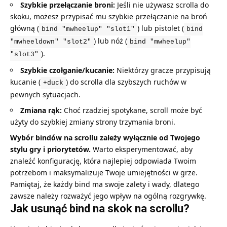
Szybkie przełączanie broni:
Jeśli nie używasz scrolla do
skoku, możesz przypisać mu szybkie przełączanie na broń
główną (
) lub pistolet (
bind "mwheelup" "slot1"
bind
) lub nóż (
"mwheeldown" "slot2"
bind "mwheelup"
).
"slot3"
Szybkie czołganie/kucanie:
Niektórzy gracze przypisują
kucanie (
) do scrolla dla szybszych ruchów w
+duck
pewnych sytuacjach.
Zmiana rąk:
Choć rzadziej spotykane, scroll może być
użyty do szybkiej zmiany strony trzymania broni.
Wybór bindów na scrollu zależy wyłącznie od Twojego
stylu gry i priorytetów.
Warto eksperymentować, aby
znaleźć konfigurację, która najlepiej odpowiada Twoim
potrzebom i maksymalizuje Twoje umiejętności w grze.
Pamiętaj, że każdy bind ma swoje zalety i wady, dlatego
zawsze należy rozważyć jego wpływ na ogólną rozgrywkę.
Jak usunąć bind na skok na scrollu?