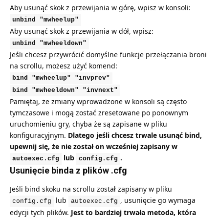
Aby usunąć skok z przewijania w górę, wpisz w konsoli:
unbind "mwheelup"
Aby usunąć skok z przewijania w dół, wpisz:
unbind "mwheeldown"
Jeśli chcesz przywrócić domyślne funkcje przełączania broni
na scrollu, możesz użyć komend:
bind "mwheelup" "invprev"
bind "mwheeldown" "invnext"
Pamiętaj, że zmiany wprowadzone w konsoli są często
tymczasowe i mogą zostać zresetowane po ponownym
uruchomieniu gry, chyba że są zapisane w pliku
konfiguracyjnym.
Dlatego jeśli chcesz trwale usunąć bind,
upewnij się, że nie został on wcześniej zapisany w
lub
.
autoexec.cfg
config.cfg
Usunięcie binda z plików .cfg
Jeśli bind skoku na scrollu został zapisany w pliku
lub
, usunięcie go wymaga
config.cfg
autoexec.cfg
edycji tych plików.
Jest to bardziej trwała metoda, która