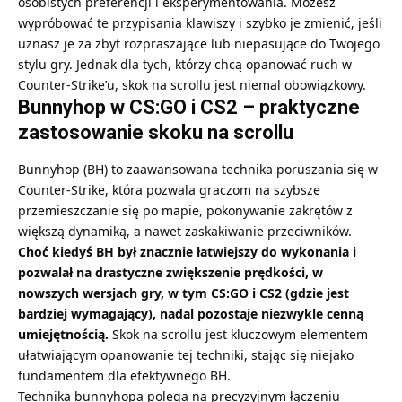
osobistych preferencji i eksperymentowania. Możesz
wypróbować te przypisania klawiszy i szybko je zmienić, jeśli
uznasz je za zbyt rozpraszające lub niepasujące do Twojego
stylu gry. Jednak dla tych, którzy chcą opanować ruch w
Counter-Strike’u, skok na scrollu jest niemal obowiązkowy.
Bunnyhop w CS:GO i CS2 – praktyczne
zastosowanie skoku na scrollu
Bunnyhop (BH) to zaawansowana technika poruszania się w
Counter-Strike, która pozwala graczom na szybsze
przemieszczanie się po mapie, pokonywanie zakrętów z
większą dynamiką, a nawet zaskakiwanie przeciwników.
Choć kiedyś BH był znacznie łatwiejszy do wykonania i
pozwalał na drastyczne zwiększenie prędkości, w
nowszych wersjach gry, w tym CS:GO i CS2 (gdzie jest
bardziej wymagający), nadal pozostaje niezwykle cenną
umiejętnością.
Skok na scrollu jest kluczowym elementem
ułatwiającym opanowanie tej techniki, stając się niejako
fundamentem dla efektywnego BH.
Technika bunnyhopa polega na precyzyjnym łączeniu