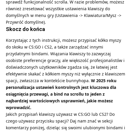
sprawdź funkcjonalność scrolla. W razie problemów, możesz
również zresetować wszystkie ustawienia klawiszy do
domyślnych w menu gry (Ustawienia -> Klawiatura/Mysz ->
Przywróć domyślne).
Skocz do końca
Korzystając z tych instrukcji, możesz przypisać kółko myszy
do skoku w CS:GO i CS2, a także zarządzać innymi
przydatnymi bindami. Wiązania klawiszy to zazwyczaj
osobiste preferencje graczy, ale większość profesjonalistów i
doświadczonych użytkowników zgadza się, że łatwiej jest
efektywnie skakać z kółkiem myszy niż wyłącznie z klawiszem
spacji, zwłaszcza w kontekście bunnyhopa.
W 2025 roku
personalizacja ustawień kontrolnych jest kluczowa dla
osiągnięcia przewagi, a bind na scrollu to jeden z
najbardziej wartościowych usprawnień, jakie możesz
wprowadzić.
Jakich przypisań klawiszy używasz w CS:GO lub CS2? Do
czego używasz przycisku spacji? Daj nam znać w sekcji
komentarzy poniżej, dzieląc się swoimi ulubionymi bindami i