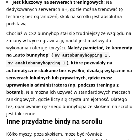
Jest kluczowy na serwerach treningowych:
Na
dedykowanych serwerach BH, gdzie można trenować tę
technikę bez ograniczeń, skok na scrollu jest absolutną
podstawą.
Chociaż w CS2 bunnyhop stał się trudniejszy ze względu na
zmiany w fizyce i grawitacji, nadal jest możliwy do
wykonania i oferuje korzyści.
Należy pamiętać, że komendy
na „auto bunnyhop” (
,
sv_autobunnyhopping 1
), które pozwalały na
sv_enablebunnyhopping 1
automatyczne skakanie bez wysiłku, działają wyłącznie na
serwerach lokalnych lub prywatnych, gdzie masz
uprawnienia administratora (np. podczas treningu z
botami).
Nie można ich używać w standardowych meczach
rankingowych, gdzie liczy się czysta umiejętność. Dlatego
też, opanowanie ręcznego bunnyhopa ze skokiem na scrollu
jest tak cenne.
Inne przydatne bindy na scrollu
Kółko myszy, poza skokiem, może być również