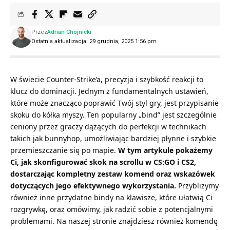
Przez
Adrian Chojnicki
Ostatnia aktualizacja: 29 grudnia, 2025 1:56 pm
W świecie Counter-Strike’a, precyzja i szybkość reakcji to
klucz do dominacji. Jednym z fundamentalnych ustawień,
które może znacząco poprawić Twój styl gry, jest przypisanie
skoku do kółka myszy. Ten popularny „bind” jest szczególnie
ceniony przez graczy dążących do perfekcji w technikach
takich jak bunnyhop, umożliwiając bardziej płynne i szybkie
przemieszczanie się po mapie.
W tym artykule pokażemy
Ci, jak skonfigurować skok na scrollu w CS:GO i CS2,
dostarczając kompletny zestaw komend oraz wskazówek
dotyczących jego efektywnego wykorzystania.
Przybliżymy
również inne przydatne bindy na klawisze, które ułatwią Ci
rozgrywkę, oraz omówimy, jak radzić sobie z potencjalnymi
problemami. Na naszej stronie znajdziesz również
komendę