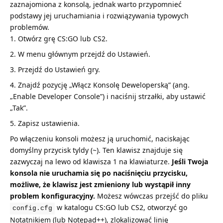
zaznajomiona z konsolą, jednak warto przypomnieć
podstawy jej uruchamiania i rozwiązywania typowych
problemów.
Otwórz grę CS:GO lub CS2.
W menu głównym przejdź do Ustawień.
Przejdź do Ustawień gry.
Znajdź pozycję „Włącz Konsolę Deweloperską” (ang.
„Enable Developer Console”) i naciśnij strzałki, aby ustawić
„Tak”.
Zapisz ustawienia.
Po włączeniu konsoli możesz ją uruchomić, naciskając
domyślny przycisk tyldy (~). Ten klawisz znajduje się
zazwyczaj na lewo od klawisza 1 na klawiaturze.
Jeśli Twoja
konsola nie uruchamia się po naciśnięciu przycisku,
możliwe, że klawisz jest zmieniony lub wystąpił inny
problem konfiguracyjny.
Możesz wówczas przejść do pliku
w katalogu CS:GO lub CS2, otworzyć go
config.cfg
Notatnikiem (lub Notepad++), zlokalizować linię