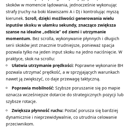
skoków w momencie lądowania, jednocześnie wykonując
strafy (ruchy na boki klawiszami A i D) i kontrolując myszą
kierunek.
Scroll, dzięki możliwości generowania wielu
inputów skoku w ułamku sekundy, znacząco zwiększa
szanse na idealne „odbicie” od ziemi i utrzymanie
momentum.
Bez scrolla, wykonywanie płynnych i długich
serii skoków jest znacznie trudniejsze, ponieważ spacja
pozwala tylko na jeden input skoku na jedno naciśnięcie. W
praktyce, skok na scrollu:
Ułatwia utrzymanie prędkości:
Poprawne wykonanie BH
pozwala utrzymać prędkość, a w sprzyjających warunkach
nawet ją zwiększyć, co daje przewagę taktyczną.
Poprawia mobilność:
Szybsze poruszanie się po mapie
oznacza wcześniejsze dotarcie do strategicznych pozycji lub
szybsze rotacje.
Zwiększa płynność ruchu:
Postać porusza się bardziej
dynamicznie i nieprzewidywalnie, co utrudnia celowanie
przeciwnikom.