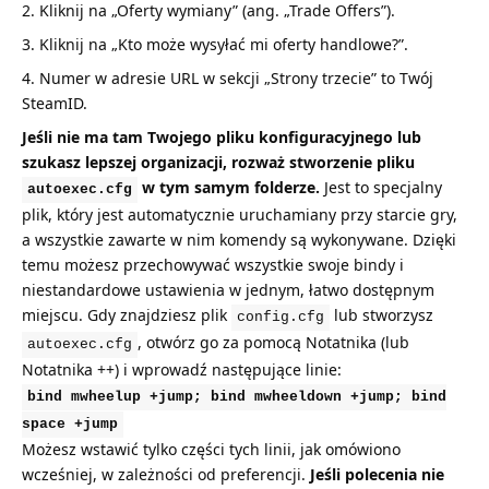
Kliknij na „Oferty wymiany” (ang. „Trade Offers”).
Kliknij na „Kto może wysyłać mi oferty handlowe?”.
Numer w adresie URL w sekcji „Strony trzecie” to Twój
SteamID.
Jeśli nie ma tam Twojego pliku konfiguracyjnego lub
szukasz lepszej organizacji, rozważ stworzenie pliku
w tym samym folderze.
Jest to specjalny
autoexec.cfg
plik, który jest automatycznie uruchamiany przy starcie gry,
a wszystkie zawarte w nim komendy są wykonywane. Dzięki
temu możesz przechowywać wszystkie swoje bindy i
niestandardowe ustawienia w jednym, łatwo dostępnym
miejscu. Gdy znajdziesz plik
lub stworzysz
config.cfg
, otwórz go za pomocą Notatnika (lub
autoexec.cfg
Notatnika ++) i wprowadź następujące linie:
bind mwheelup +jump; bind mwheeldown +jump; bind
space +jump
Możesz wstawić tylko części tych linii, jak omówiono
wcześniej, w zależności od preferencji.
Jeśli polecenia nie