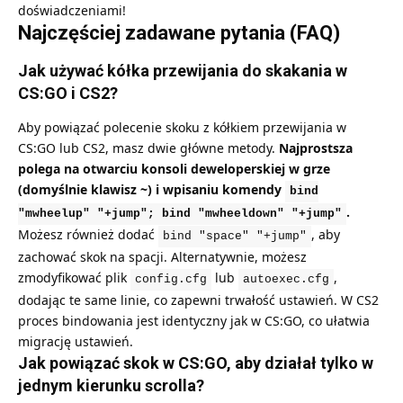
doświadczeniami!
Najczęściej zadawane pytania (FAQ)
Jak używać kółka przewijania do skakania w
CS:GO i CS2?
Aby powiązać polecenie skoku z kółkiem przewijania w
CS:GO lub CS2, masz dwie główne metody.
Najprostsza
polega na otwarciu konsoli deweloperskiej w grze
(domyślnie klawisz ~) i wpisaniu komendy
bind
.
"mwheelup" "+jump"; bind "mwheeldown" "+jump"
Możesz również dodać
, aby
bind "space" "+jump"
zachować skok na spacji. Alternatywnie, możesz
zmodyfikować plik
lub
,
config.cfg
autoexec.cfg
dodając te same linie, co zapewni trwałość ustawień. W CS2
proces bindowania jest identyczny jak w CS:GO, co ułatwia
migrację ustawień.
Jak powiązać skok w CS:GO, aby działał tylko w
jednym kierunku scrolla?