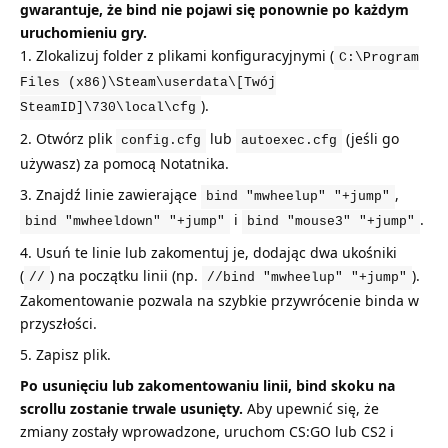
gwarantuje, że bind nie pojawi się ponownie po każdym
uruchomieniu gry.
Zlokalizuj folder z plikami konfiguracyjnymi (
C:\Program
Files (x86)\Steam\userdata\[Twój
).
SteamID]\730\local\cfg
Otwórz plik
lub
(jeśli go
config.cfg
autoexec.cfg
używasz) za pomocą Notatnika.
Znajdź linie zawierające
,
bind "mwheelup" "+jump"
i
.
bind "mwheeldown" "+jump"
bind "mouse3" "+jump"
Usuń te linie lub zakomentuj je, dodając dwa ukośniki
(
) na początku linii (np.
).
//
//bind "mwheelup" "+jump"
Zakomentowanie pozwala na szybkie przywrócenie binda w
przyszłości.
Zapisz plik.
Po usunięciu lub zakomentowaniu linii, bind skoku na
scrollu zostanie trwale usunięty.
Aby upewnić się, że
zmiany zostały wprowadzone, uruchom CS:GO lub CS2 i