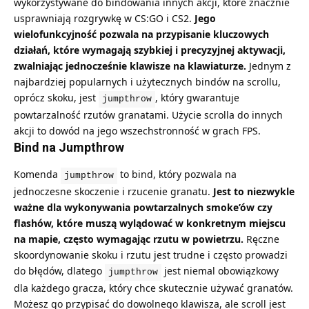
wykorzystywane do bindowania innych akcji, które znacznie
usprawniają rozgrywkę w CS:GO i CS2.
Jego
wielofunkcyjność pozwala na przypisanie kluczowych
działań, które wymagają szybkiej i precyzyjnej aktywacji,
zwalniając jednocześnie klawisze na klawiaturze.
Jednym z
najbardziej popularnych i użytecznych bindów na scrollu,
oprócz skoku, jest
, który gwarantuje
jumpthrow
powtarzalność rzutów granatami. Użycie scrolla do innych
akcji to dowód na jego wszechstronność w grach FPS.
Bind na Jumpthrow
Komenda
to bind, który pozwala na
jumpthrow
jednoczesne skoczenie i rzucenie granatu.
Jest to niezwykle
ważne dla wykonywania powtarzalnych smoke’ów czy
flashów, które muszą wylądować w konkretnym miejscu
na mapie, często wymagając rzutu w powietrzu.
Ręczne
skoordynowanie skoku i rzutu jest trudne i często prowadzi
do błędów, dlatego
jest niemal obowiązkowy
jumpthrow
dla każdego gracza, który chce skutecznie używać granatów.
Możesz go przypisać do dowolnego klawisza, ale scroll jest