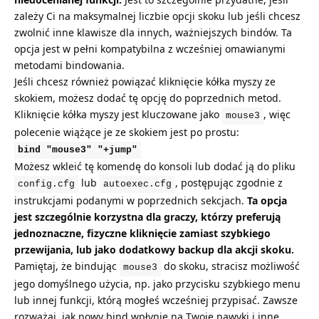
zależy Ci na maksymalnej liczbie opcji skoku lub jeśli chcesz
zwolnić inne klawisze dla innych, ważniejszych bindów. Ta
opcja jest w pełni kompatybilna z wcześniej omawianymi
metodami bindowania.
Jeśli chcesz również powiązać kliknięcie kółka myszy ze
skokiem, możesz dodać tę opcję do poprzednich metod.
Kliknięcie kółka myszy jest kluczowane jako
, więc
mouse3
polecenie wiążące je ze skokiem jest po prostu:
bind "mouse3" "+jump"
Możesz wkleić tę komendę do konsoli lub dodać ją do pliku
lub
, postępując zgodnie z
config.cfg
autoexec.cfg
instrukcjami podanymi w poprzednich sekcjach.
Ta opcja
jest szczególnie korzystna dla graczy, którzy preferują
jednoznaczne, fizyczne kliknięcie zamiast szybkiego
przewijania, lub jako dodatkowy backup dla akcji skoku.
Pamiętaj, że bindując
do skoku, stracisz możliwość
mouse3
jego domyślnego użycia, np. jako przycisku szybkiego menu
lub innej funkcji, którą mogłeś wcześniej przypisać. Zawsze
rozważaj, jak nowy bind wpłynie na Twoje nawyki i inne