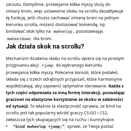
zarzutu. Domyślnie, przewijanie kółka myszy służy do
zmiany broni, więc ustawienie skoku na scrollu dezaktywuje
tę funkcję. Jeśli chcesz zachować zmianę broni na jednym
kierunku scrolla, możesz dostosować komendę, np.
bindować skok tylko na
, pozostawiając
mwheelup
dla broni.
mwheeldown
Jak działa skok na scrollu?
Mechanizm działania skoku na scrollu opiera się na prostym
przypisaniu akcji
do wybranego kierunku
+jump
przewijania kółka myszy. Polecenie konsoli, które podałeś,
składa się z trzech odrębnych przypisań, które harmonijnie
współdziałają, aby zapewnić optymalne sterowanie.
Każda z
tych części odpowiada za inną formę interakcji, pozwalając
graczowi na elastyczne korzystanie ze skoku w zależności
od sytuacji.
To właśnie ta elastyczność sprawia, że bind na
scrollu jest tak popularny wśród graczy CS:GO i CS2,
zwłaszcza tych skupiających się na ruchu i bunnyhopie.
sprawi, że Twoja postać
"bind mwheelup +jump;"