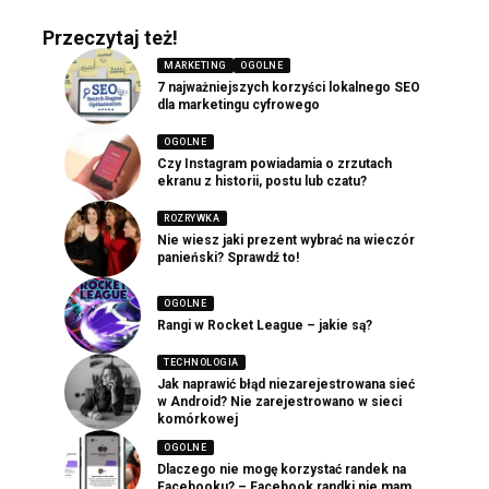
Przeczytaj też!
MARKETING
OGOLNE
7 najważniejszych korzyści lokalnego SEO
dla marketingu cyfrowego
OGOLNE
Czy Instagram powiadamia o zrzutach
ekranu z historii, postu lub czatu?
ROZRYWKA
Nie wiesz jaki prezent wybrać na wieczór
panieński? Sprawdź to!
OGOLNE
Rangi w Rocket League – jakie są?
TECHNOLOGIA
Jak naprawić błąd niezarejestrowana sieć
w Android? Nie zarejestrowano w sieci
komórkowej
OGOLNE
Dlaczego nie mogę korzystać randek na
Facebooku? – Facebook randki nie mam