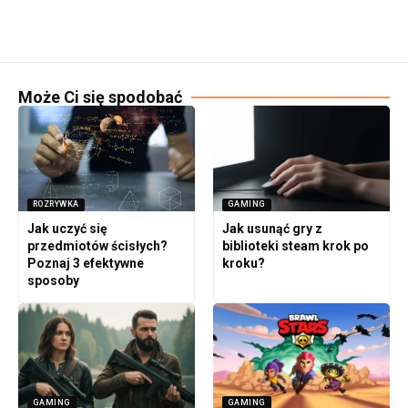
Może Ci się spodobać
ROZRYWKA
GAMING
Jak uczyć się
Jak usunąć gry z
przedmiotów ścisłych?
biblioteki steam krok po
Poznaj 3 efektywne
kroku?
sposoby
GAMING
GAMING