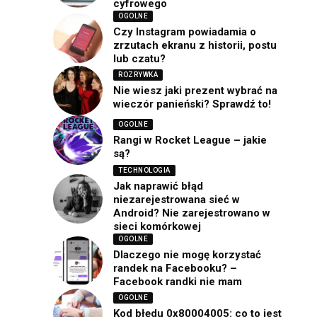
cyfrowego
OGOLNE
Czy Instagram powiadamia o
zrzutach ekranu z historii, postu
lub czatu?
ROZRYWKA
Nie wiesz jaki prezent wybrać na
wieczór panieński? Sprawdź to!
OGOLNE
Rangi w Rocket League – jakie
są?
TECHNOLOGIA
Jak naprawić błąd
niezarejestrowana sieć w
Android? Nie zarejestrowano w
sieci komórkowej
OGOLNE
Dlaczego nie mogę korzystać
randek na Facebooku? –
Facebook randki nie mam
OGOLNE
Kod błędu 0x80004005: co to jest