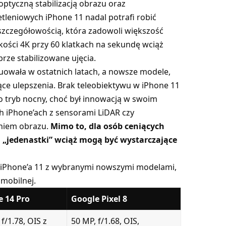
ptyczną stabilizacją obrazu oraz
leniowych iPhone 11 nadal potrafi robić
 szczegółowością, która zadowoli większość
ości 4K przy 60 klatkach na sekundę wciąż
rze stabilizowane ujęcia.
uowała w ostatnich latach, a nowsze modele,
zące ulepszenia. Brak teleobiektywu w iPhone 11
 tryb nocny, choć był innowacją w swoim
h iPhone’ach z sensorami LiDAR czy
niem obrazu.
Mimo to, dla osób ceniących
 „jedenastki” wciąż mogą być wystarczające
 iPhone’a 11 z wybranymi nowszymi modelami,
 mobilnej.
e 14 Pro
Google Pixel 8
f/1.78, OIS z
50 MP, f/1.68, OIS,