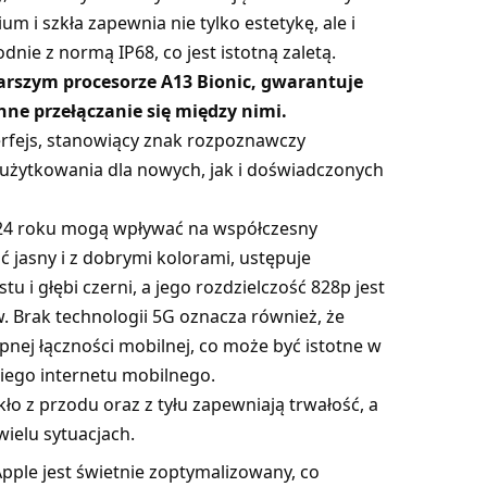
m i szkła zapewnia nie tylko estetykę, ale i
nie z normą IP68, co jest istotną zaletą.
arszym procesorze A13 Bionic, gwarantuje
nne przełączanie się między nimi.
terfejs, stanowiący znak rozpoznawczy
 użytkowania dla nowych, jak i doświadczonych
2024 roku mogą wpływać na współczesny
ć jasny i z dobrymi kolorami, ustępuje
 głębi czerni, a jego rozdzielczość 828p jest
w. Brak technologii 5G oznacza również, że
pnej łączności mobilnej, co może być istotne w
bkiego internetu mobilnego.
ło z przodu oraz z tyłu zapewniają trwałość, a
ielu sytuacjach.
Apple jest świetnie zoptymalizowany, co