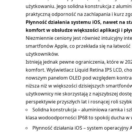
użytkowaniu. Jego solidna konstrukcja z aluminiu
praktyczną odporność na zachlapania i kurz zgod
Płynność działania systemu iOS, nawet na st
komfort w obsłudze większości aplikacji i pły
Niezmiennie ceniony jest również intuicyjny in
smartfonów Apple, co przekłada się na łatwość
użytkowników.
Istnieją jednak pewne ograniczenia, które w 
komfort. Wyświetlacz Liquid Retina IPS LCD, cho
nowszym panelom OLED pod względem kontrastu i
niższa niż w większości dzisiejszych smartfonó
użytkownicy nie skorzystają z najszybszej dostę
perspektywie przyszłych lat i rosnącej roli szy
Solidna konstrukcja – aluminiowa ramka i szk
klasa wodoodporności IP68 to spokój ducha w w
Płynność działania iOS – system operacyjny 