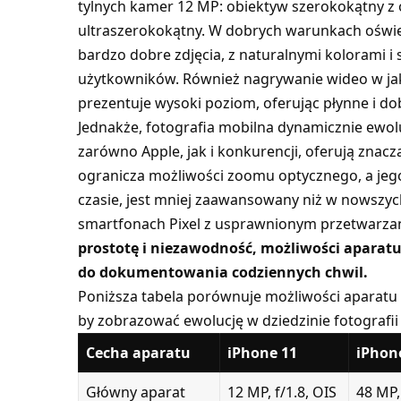
tylnych kamer 12 MP: obiektyw szerokokątny z o
ultraszerokokątny. W dobrych warunkach oświet
bardzo dobre zdjęcia, z naturalnymi kolorami i
użytkowników. Również nagrywanie wideo w jak
prezentuje wysoki poziom, oferując płynne i dob
Jednakże, fotografia mobilna dynamicznie ewol
zarówno Apple, jak i konkurencji, oferują znac
ogranicza możliwości zoomu optycznego, a jego
czasie, jest mniej zaawansowany niż w nowszyc
smartfonach Pixel z usprawnionym przetwarza
prostotę i niezawodność, możliwości aparatu
do dokumentowania codziennych chwil.
Poniższa tabela porównuje możliwości aparatu
by zobrazować ewolucję w dziedzinie fotografii
Cecha aparatu
iPhone 11
iPhon
Główny aparat
12 MP, f/1.8, OIS
48 MP, 