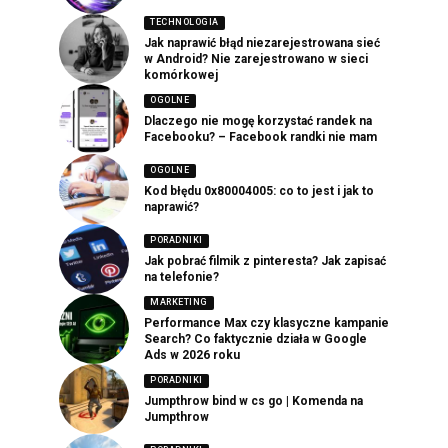
TECHNOLOGIA
Jak naprawić błąd niezarejestrowana sieć
w Android? Nie zarejestrowano w sieci
komórkowej
OGOLNE
Dlaczego nie mogę korzystać randek na
Facebooku? – Facebook randki nie mam
OGOLNE
Kod błędu 0x80004005: co to jest i jak to
naprawić?
PORADNIKI
Jak pobrać filmik z pinteresta? Jak zapisać
na telefonie?
MARKETING
Performance Max czy klasyczne kampanie
Search? Co faktycznie działa w Google
Ads w 2026 roku
PORADNIKI
Jumpthrow bind w cs go | Komenda na
Jumpthrow