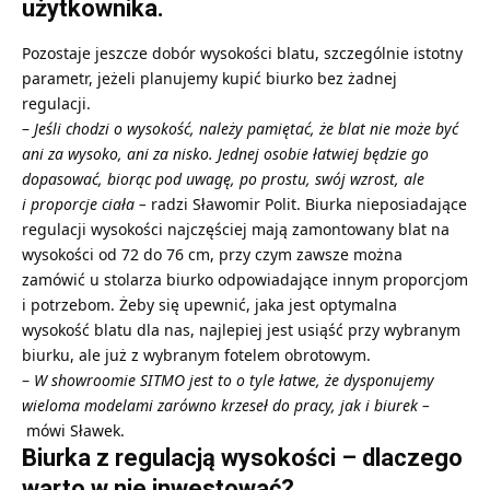
użytkownika.
Pozostaje jeszcze dobór wysokości blatu, szczególnie istotny
parametr, jeżeli planujemy kupić biurko bez żadnej
regulacji.
–
Jeśli chodzi o wysokość, należy pamiętać, że blat nie może być
ani za wysoko, ani za nisko. Jednej osobie łatwiej będzie go
dopasować, biorąc pod uwagę, po prostu, swój wzrost, ale
i proporcje ciała –
radzi Sławomir Polit. Biurka nieposiadające
regulacji wysokości najczęściej mają zamontowany blat na
wysokości od 72 do 76 cm, przy czym zawsze można
zamówić u stolarza biurko odpowiadające innym proporcjom
i potrzebom. Żeby się upewnić, jaka jest optymalna
wysokość blatu dla nas, najlepiej jest usiąść przy wybranym
biurku, ale już z wybranym fotelem obrotowym.
–
W showroomie SITMO jest to o tyle łatwe, że dysponujemy
wieloma modelami zarówno krzeseł do pracy, jak i biurek –
mówi Sławek.
Biurka z regulacją wysokości – dlaczego
warto w nie inwestować?