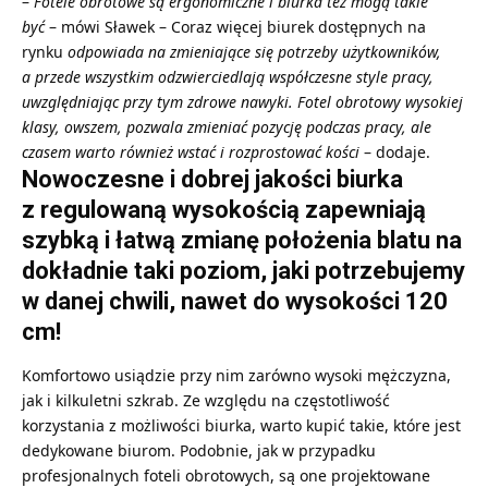
–
Fotele obrotowe są ergonomiczne i biurka też mogą takie
być
– mówi Sławek – Coraz więcej biurek dostępnych na
rynku
odpowiada na zmieniające się potrzeby użytkowników,
a przede wszystkim odzwierciedlają współczesne style pracy,
uwzględniając przy tym zdrowe nawyki. Fotel obrotowy wysokiej
klasy, owszem, pozwala zmieniać pozycję podczas pracy, ale
czasem warto również wstać i rozprostować kości
– dodaje.
Nowoczesne i dobrej jakości biurka
z regulowaną wysokością zapewniają
szybką i łatwą zmianę położenia blatu na
dokładnie taki poziom, jaki potrzebujemy
w danej chwili, nawet do wysokości 120
cm!
Komfortowo usiądzie przy nim zarówno wysoki mężczyzna,
jak i kilkuletni szkrab. Ze względu na częstotliwość
korzystania z możliwości biurka, warto kupić takie, które jest
dedykowane biurom. Podobnie, jak w przypadku
profesjonalnych foteli obrotowych, są one projektowane