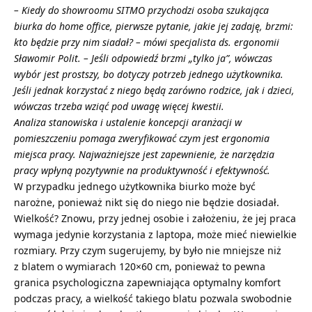
– Kiedy do showroomu SITMO przychodzi osoba szukająca
biurka do home office, pierwsze pytanie, jakie jej zadaję, brzmi:
kto będzie przy nim siadał? – mówi specjalista ds. ergonomii
Sławomir Polit. – Jeśli odpowiedź brzmi „tylko ja”, wówczas
wybór jest prostszy, bo dotyczy potrzeb jednego użytkownika.
Jeśli jednak korzystać z niego będą zarówno rodzice, jak i dzieci,
wówczas trzeba wziąć pod uwagę więcej kwestii.
Analiza stanowiska i ustalenie koncepcji aranżacji w
pomieszczeniu pomaga zweryfikować czym jest ergonomia
miejsca pracy. Najważniejsze jest zapewnienie, że narzędzia
pracy wpłyną pozytywnie na produktywność i efektywność.
W przypadku jednego użytkownika biurko może być
narożne, ponieważ nikt się do niego nie będzie dosiadał.
Wielkość? Znowu, przy jednej osobie i założeniu, że jej praca
wymaga jedynie korzystania z laptopa, może mieć niewielkie
rozmiary. Przy czym sugerujemy, by było nie mniejsze niż
z blatem o wymiarach 120×60 cm, ponieważ to pewna
granica psychologiczna zapewniająca optymalny komfort
podczas pracy, a wielkość takiego blatu pozwala swobodnie