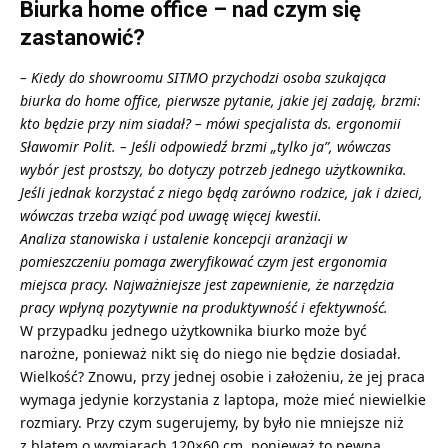
Biurka home office – nad czym się
zastanowić?
– Kiedy do showroomu SITMO przychodzi osoba szukająca
biurka do home office, pierwsze pytanie, jakie jej zadaję, brzmi:
kto będzie przy nim siadał? – mówi specjalista ds. ergonomii
Sławomir Polit. – Jeśli odpowiedź brzmi „tylko ja”, wówczas
wybór jest prostszy, bo dotyczy potrzeb jednego użytkownika.
Jeśli jednak korzystać z niego będą zarówno rodzice, jak i dzieci,
wówczas trzeba wziąć pod uwagę więcej kwestii.
Analiza stanowiska i ustalenie koncepcji aranżacji w
pomieszczeniu pomaga zweryfikować czym jest ergonomia
miejsca pracy. Najważniejsze jest zapewnienie, że narzędzia
pracy wpłyną pozytywnie na produktywność i efektywność.
W przypadku jednego użytkownika biurko może być
narożne, ponieważ nikt się do niego nie będzie dosiadał.
Wielkość? Znowu, przy jednej osobie i założeniu, że jej praca
wymaga jedynie korzystania z laptopa, może mieć niewielkie
rozmiary. Przy czym sugerujemy, by było nie mniejsze niż
z blatem o wymiarach 120×60 cm, ponieważ to pewna