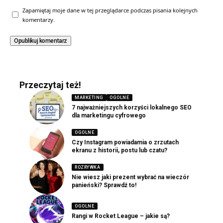
Zapamiętaj moje dane w tej przeglądarce podczas pisania kolejnych
komentarzy.
Przeczytaj też!
MARKETING
OGOLNE
7 najważniejszych korzyści lokalnego SEO
dla marketingu cyfrowego
OGOLNE
Czy Instagram powiadamia o zrzutach
ekranu z historii, postu lub czatu?
ROZRYWKA
Nie wiesz jaki prezent wybrać na wieczór
panieński? Sprawdź to!
OGOLNE
Rangi w Rocket League – jakie są?