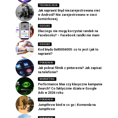
TECHNOLOGIA
Jak naprawić błąd niezarejestrowana sieć
w Android? Nie zarejestrowano w sieci
komórkowej
OGOLNE
Dlaczego nie mogę korzystać randek na
Facebooku? – Facebook randki nie mam
OGOLNE
Kod błędu 0x80004005: co to jest i jak to
naprawić?
PORADNIKI
Jak pobrać filmik z pinteresta? Jak zapisać
na telefonie?
MARKETING
Performance Max czy klasyczne kampanie
Search? Co faktycznie działa w Google
Ads w 2026 roku
PORADNIKI
Jumpthrow bind w cs go | Komenda na
Jumpthrow
PORADNIKI