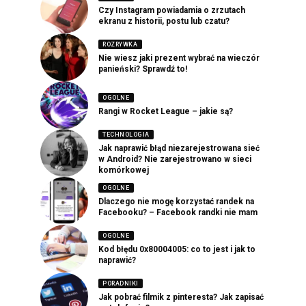
Czy Instagram powiadamia o zrzutach
ekranu z historii, postu lub czatu?
ROZRYWKA
Nie wiesz jaki prezent wybrać na wieczór
panieński? Sprawdź to!
OGOLNE
Rangi w Rocket League – jakie są?
TECHNOLOGIA
Jak naprawić błąd niezarejestrowana sieć
w Android? Nie zarejestrowano w sieci
komórkowej
OGOLNE
Dlaczego nie mogę korzystać randek na
Facebooku? – Facebook randki nie mam
OGOLNE
Kod błędu 0x80004005: co to jest i jak to
naprawić?
PORADNIKI
Jak pobrać filmik z pinteresta? Jak zapisać