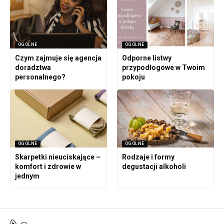
OGOLNE
OGOLNE
Czym zajmuje się agencja
Odporne listwy
doradztwa
przypodłogowe w Twoim
personalnego?
pokoju
OGOLNE
OGOLNE
Skarpetki nieuciskające –
Rodzaje i formy
komfort i zdrowie w
degustacji alkoholi
jednym