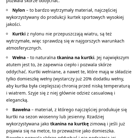
pozwala skórze oddychać.
Nylon
– to bardzo wytrzymały materiał, najczęściej
wykorzystywany do produkcji kurtek sportowych wysokiej
jakości.
Kurtki
z nylonu nie przepuszczają wiatru, są też
wytrzymałe, więc sprawdzą się w najgorszych warunkach
atmosferycznych.
Wełna
– to naturalna
tkanina na kurtki
. Jej największym
atutem jest to, że zapewnia ciepło i pozwala skórze
oddychać. Kurtki wełniane, a nawet te, które mają w składzie
tylko domieszkę wełny (wystarczy już 20% dodatku wełny,
aby kurtka była cieplejsza) chronią przed niską temperaturą
i wiatrem. Szyje się z niej głównie odzież casualową i
elegancką.
Bawełna
– materiał, z którego najczęściej produkuje się
kurtki na sezon wiosenny lub jesienny. Rzadziej
wykorzystywana jako
tkanina na kurtkę
zimową i jeśli już
pojawia się na metce, to przeważnie jako domieszka.
Bawełna pozwala skórze oddychać i nie podrażnia jej.