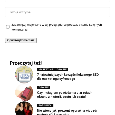
Zapamiętaj moje dane w tej przeglądarce podczas pisania kolejnych
komentarzy.
Przeczytaj też!
MARKETING
OGOLNE
7 najważniejszych korzyści lokalnego SEO
dla marketingu cyfrowego
OGOLNE
Czy Instagram powiadamia o zrzutach
ekranu z historii, postu lub czatu?
ROZRYWKA
Nie wiesz jaki prezent wybrać na wieczór
panieński? Sprawdź to!