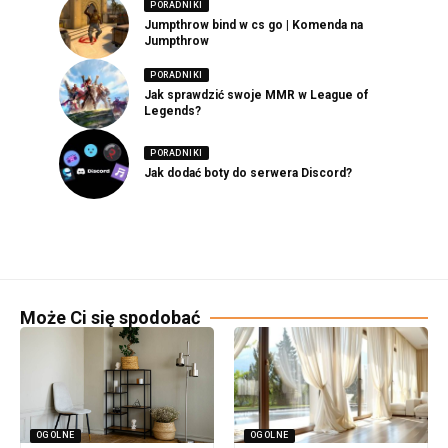
PORADNIKI
Jumpthrow bind w cs go | Komenda na
Jumpthrow
PORADNIKI
Jak sprawdzić swoje MMR w League of
Legends?
PORADNIKI
Jak dodać boty do serwera Discord?
Może Ci się spodobać
OGOLNE
OGOLNE