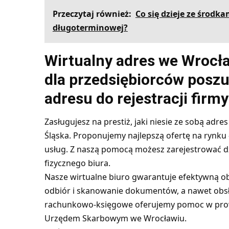
Przeczytaj również:
Co się dzieje ze środk
długoterminowej?
Wirtualny adres we Wrocła
dla przedsiębiorców posz
adresu do rejestracji firmy
Zasługujesz na prestiż, jaki niesie ze sobą adre
Śląska. Proponujemy najlepszą ofertę na rynku 
usług. Z naszą pomocą możesz zarejestrować dz
fizycznego biura.
Nasze
wirtualne biuro
gwarantuje efektywną ob
odbiór i skanowanie dokumentów, a nawet obsł
rachunkowo-księgowe oferujemy pomoc w prowa
Urzędem Skarbowym we Wrocławiu.