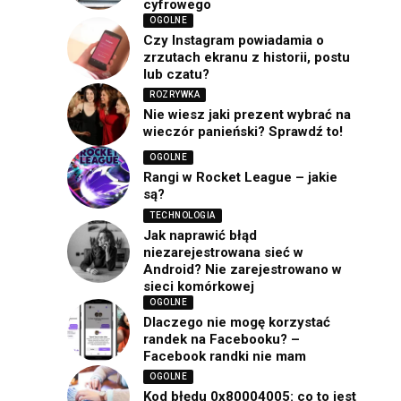
cyfrowego
OGOLNE
Czy Instagram powiadamia o
zrzutach ekranu z historii, postu
lub czatu?
ROZRYWKA
Nie wiesz jaki prezent wybrać na
wieczór panieński? Sprawdź to!
OGOLNE
Rangi w Rocket League – jakie
są?
TECHNOLOGIA
Jak naprawić błąd
niezarejestrowana sieć w
Android? Nie zarejestrowano w
sieci komórkowej
OGOLNE
Dlaczego nie mogę korzystać
randek na Facebooku? –
Facebook randki nie mam
OGOLNE
Kod błędu 0x80004005: co to jest