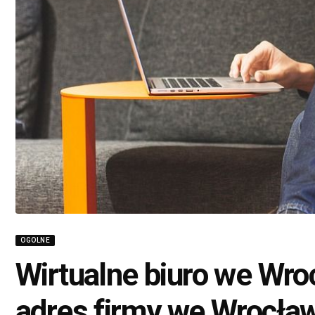
OGOLNE
Wirtualne biuro we Wro
adres firmy we Wrocław