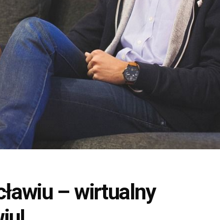
cławiu – wirtualny
iu!