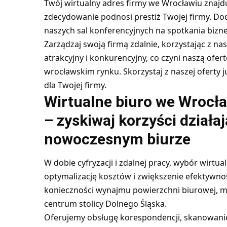
Twój wirtualny adres firmy we Wrocławiu znajdu
zdecydowanie podnosi prestiż Twojej firmy. D
naszych sal konferencyjnych na spotkania bizn
Zarządzaj swoją firmą zdalnie, korzystając z na
atrakcyjny i konkurencyjny, co czyni naszą ofer
wrocławskim rynku. Skorzystaj z naszej oferty ju
dla Twojej firmy.
Wirtualne biuro we Wrocła
– zyskiwaj korzyści dział
nowoczesnym biurze
W dobie cyfryzacji i zdalnej pracy, wybór wirtu
optymalizację kosztów i zwiększenie efektywno
konieczności wynajmu powierzchni biurowej, m
centrum stolicy Dolnego Śląska.
Oferujemy obsługę korespondencji, skanowani