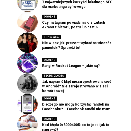
7 najważniejszych korzyści lokalnego SEO
dla marketingu cyfrowego
OGOLNE
Czy Instagram powiadamia o zrzutach
ekranu z historii, postu lub czatu?
ROZRYWKA
Nie wiesz jaki prezent wybrać na wieczór
panieński? Sprawdź to!
OGOLNE
Rangi w Rocket League – jakie są?
TECHNOLOGIA
Jak naprawić błąd niezarejestrowana sieć
w Android? Nie zarejestrowano w sieci
komórkowej
OGOLNE
Dlaczego nie mogę korzystać randek na
Facebooku? – Facebook randki nie mam
OGOLNE
Kod błędu 0x80004005: co to jest i jak to
naprawić?