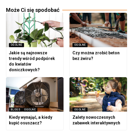
Może Ci się spodobać
OGOLNE
OGOLNE
Jakie są najnowsze
Czy można zrobić beton
trendy wśród podpórek
bez żwiru?
do kwiatów
doniczkowych?
BLOGS
OGOLNE
OGOLNE
Kiedy wynająć, a kiedy
Zalety nowoczesnych
kupić osuszacz?
zabawek interaktywnych