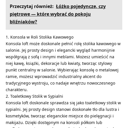
Przeczytaj również:
Łóżko pojedyncze, czy
piętrowe — które wybrać do pokoju
bliźniaków?
1. Konsola w Roli Stolika Kawowego
Konsola loft może doskonale pełnić rolę stolika kawowego w
salonie. Jej prosty design i elegancki wygląd harmonijnie
współgrają z sofą i innymi meblami. Możesz umieścić na
niej kawę, książki, dekoracje lub kwiaty, tworząc stylowy
punkt centralny w salonie. Wybierając konsolę o metalowej
ramie, możesz wprowadzić industrialny akcent do
tradycyjnego wystroju, co nadaje wnętrzu nowoczesnego
charakteru.
2. Toaletkowy Stolik w Sypialni
Konsola loft doskonale sprawdza się jako toaletkowy stolik w
sypialni. Jej prosty design stanowi doskonałe tło dla lustra i
kosmetyków, tworząc eleganckie miejsce do pielęgnacji i
makijażu. Dzięki dostępnym na konsoli półkom lub