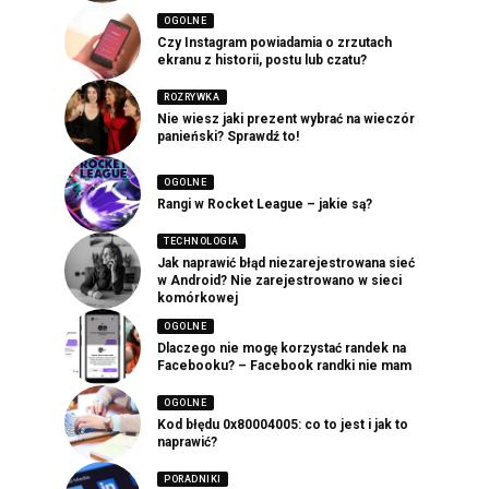
OGOLNE
Czy Instagram powiadamia o zrzutach
ekranu z historii, postu lub czatu?
ROZRYWKA
Nie wiesz jaki prezent wybrać na wieczór
panieński? Sprawdź to!
OGOLNE
Rangi w Rocket League – jakie są?
TECHNOLOGIA
Jak naprawić błąd niezarejestrowana sieć
w Android? Nie zarejestrowano w sieci
komórkowej
OGOLNE
Dlaczego nie mogę korzystać randek na
Facebooku? – Facebook randki nie mam
OGOLNE
Kod błędu 0x80004005: co to jest i jak to
naprawić?
PORADNIKI