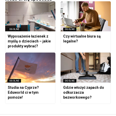
OGOLNE
OGOLNE
Wyposażenie łazienek z
Czy wirtualne biura są
myślą o dzieciach – jakie
legalne?
produkty wybrać?
OGOLNE
OGOLNE
Studia na Cyprze?
Gdzie włożyć zapach do
Eduworld ci w tym
odkurzacza
pomoże!
bezworkowego?