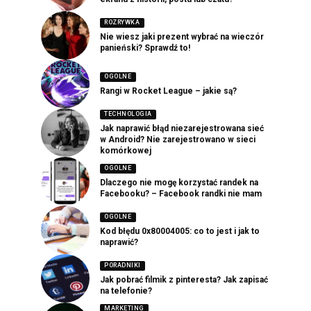
ROZRYWKA
Nie wiesz jaki prezent wybrać na wieczór
panieński? Sprawdź to!
OGOLNE
Rangi w Rocket League – jakie są?
TECHNOLOGIA
Jak naprawić błąd niezarejestrowana sieć
w Android? Nie zarejestrowano w sieci
komórkowej
OGOLNE
Dlaczego nie mogę korzystać randek na
Facebooku? – Facebook randki nie mam
OGOLNE
Kod błędu 0x80004005: co to jest i jak to
naprawić?
PORADNIKI
Jak pobrać filmik z pinteresta? Jak zapisać
na telefonie?
MARKETING