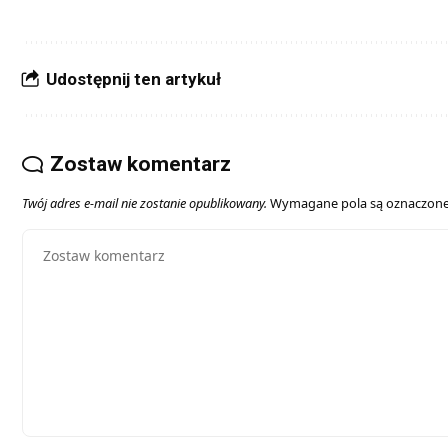
Udostępnij ten artykuł
Zostaw komentarz
Twój adres e-mail nie zostanie opublikowany.
Wymagane pola są oznaczon