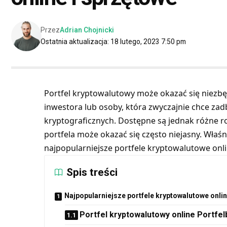
Przez
Adrian Chojnicki
Ostatnia aktualizacja: 18 lutego, 2023 7:50 pm
Portfel kryptowalutowy może okazać się niez
inwestora lub osoby, która zwyczajnie chce za
kryptograficznych. Dostępne są jednak różne r
portfela może okazać się często niejasny. Właś
najpopularniejsze portfele kryptowalutowe onli
Spis treści
Najpopularniejsze portfele kryptowalutowe onli
Portfel kryptowalutowy online Portfelb