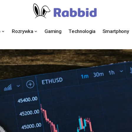
e
Rozrywka
Gaming
Technologia
Smartphony