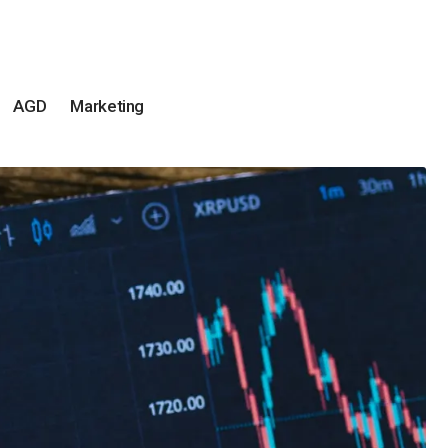
AGD
Marketing