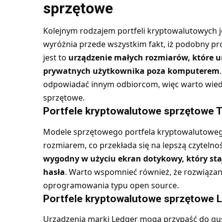
sprzętowe
Kolejnym rodzajem portfeli kryptowalutowych j
wyróżnia przede wszystkim fakt, iż podobny pro
jest to
urządzenie małych rozmiarów, które 
prywatnych użytkownika poza komputerem
odpowiadać innym odbiorcom, więc warto wiedz
sprzętowe.
Portfele kryptowalutowe sprzętowe 
Modele sprzętowego portfela kryptowalutoweg
rozmiarem, co przekłada się na lepszą czyteln
wygodny w użyciu ekran dotykowy, który st
hasła
. Warto wspomnieć również, że rozwiązan
oprogramowania typu open source.
Portfele kryptowalutowe sprzętowe 
Urządzenia marki Ledger mogą przypaść do gus