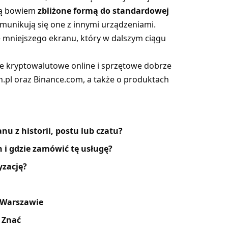
 są bowiem
zbliżone formą do standardowej
munikują się one z innymi urządzeniami.
mniejszego ekranu, który w dalszym ciągu
le kryptowalutowe online i sprzętowe dobrze
in.pl oraz Binance.com, a także o produktach
u z historii, postu lub czatu?
h i gdzie zamówić tę usługę?
zację?
 Warszawie
 Znać