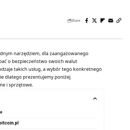
Share
będnym narzędziem, dla zaangażowanego
dbać o bezpieczeństwo swoich walut
odzaje takich usług, a wybór tego konkretnego
nie dlatego prezentujemy poniżej
ne i sprzętowe.
ne
itcoin.pl