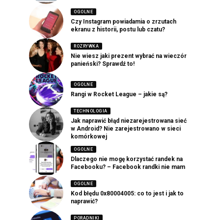
OGOLNE
Czy Instagram powiadamia o zrzutach
ekranu z historii, postu lub czatu?
ROZRYWKA
Nie wiesz jaki prezent wybrać na wieczór
panieński? Sprawdź to!
OGOLNE
Rangi w Rocket League – jakie są?
TECHNOLOGIA
Jak naprawić błąd niezarejestrowana sieć
w Android? Nie zarejestrowano w sieci
komórkowej
OGOLNE
Dlaczego nie mogę korzystać randek na
Facebooku? – Facebook randki nie mam
OGOLNE
Kod błędu 0x80004005: co to jest i jak to
naprawić?
PORADNIKI