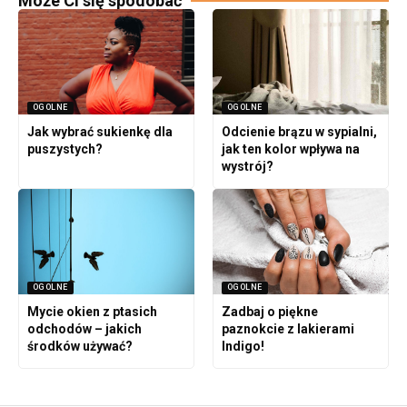
Może Ci się spodobać
OGOLNE
OGOLNE
Jak wybrać sukienkę dla
Odcienie brązu w sypialni,
puszystych?
jak ten kolor wpływa na
wystrój?
OGOLNE
OGOLNE
Mycie okien z ptasich
Zadbaj o piękne
odchodów – jakich
paznokcie z lakierami
środków używać?
Indigo!