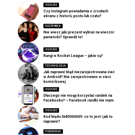
OGOLNE
Czy Instagram powiadamia o zrzutach
ekranu z historii, postu lub czatu?
ROZRYWKA
Nie wiesz jaki prezent wybrać na wieczór
panieński? Sprawdź to!
OGOLNE
Rangi w Rocket League – jakie są?
TECHNOLOGIA
Jak naprawić błąd niezarejestrowana sieć
w Android? Nie zarejestrowano w sieci
komórkowej
OGOLNE
Dlaczego nie mogę korzystać randek na
Facebooku? – Facebook randki nie mam
OGOLNE
Kod błędu 0x80004005: co to jest i jak to
naprawić?
PORADNIKI