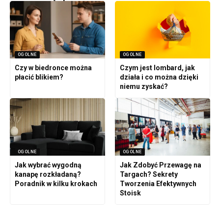
OGOLNE
OGOLNE
Czy w biedronce można
Czym jest lombard, jak
płacić blikiem?
działa i co można dzięki
niemu zyskać?
OGOLNE
OGOLNE
Jak wybrać wygodną
Jak Zdobyć Przewagę na
kanapę rozkładaną?
Targach? Sekrety
Poradnik w kilku krokach
Tworzenia Efektywnych
Stoisk