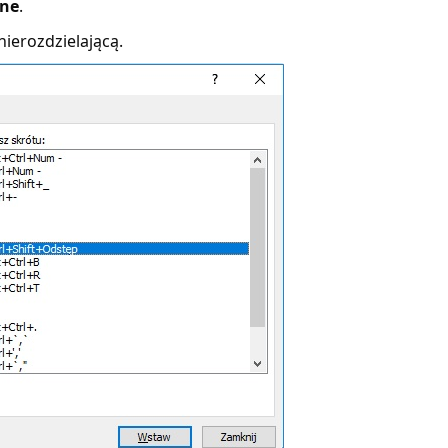
lne
.
nierozdzielającą.