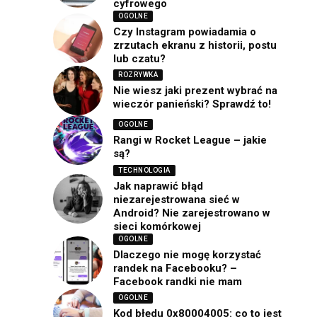
cyfrowego
OGOLNE
Czy Instagram powiadamia o
zrzutach ekranu z historii, postu
lub czatu?
ROZRYWKA
Nie wiesz jaki prezent wybrać na
wieczór panieński? Sprawdź to!
OGOLNE
Rangi w Rocket League – jakie
są?
TECHNOLOGIA
Jak naprawić błąd
niezarejestrowana sieć w
Android? Nie zarejestrowano w
sieci komórkowej
OGOLNE
Dlaczego nie mogę korzystać
randek na Facebooku? –
Facebook randki nie mam
OGOLNE
Kod błędu 0x80004005: co to jest