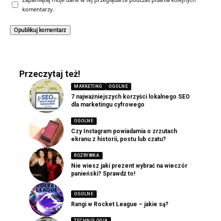
komentarzy.
Przeczytaj też!
MARKETING
OGOLNE
7 najważniejszych korzyści lokalnego SEO
dla marketingu cyfrowego
OGOLNE
Czy Instagram powiadamia o zrzutach
ekranu z historii, postu lub czatu?
ROZRYWKA
Nie wiesz jaki prezent wybrać na wieczór
panieński? Sprawdź to!
OGOLNE
Rangi w Rocket League – jakie są?
TECHNOLOGIA