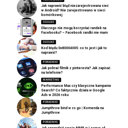
Jak naprawić błąd niezarejestrowana sieć
w Android? Nie zarejestrowano w sieci
komórkowej
OGOLNE
Dlaczego nie mogę korzystać randek na
Facebooku? – Facebook randki nie mam
OGOLNE
Kod błędu 0x80004005: co to jest i jak to
naprawić?
PORADNIKI
Jak pobrać filmik z pinteresta? Jak zapisać
na telefonie?
MARKETING
Performance Max czy klasyczne kampanie
Search? Co faktycznie działa w Google
Ads w 2026 roku
PORADNIKI
Jumpthrow bind w cs go | Komenda na
Jumpthrow
PORADNIKI
Jak sprawdzić swoje MMR w League of