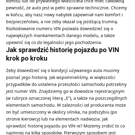
komisu lub od prywatnego właściciela chce mieć całkowitą
pewność, że auto jest w pełni sprawne technicznie. Chcemy
w końcu, aby nasz nowy nabytek zapewniał nam komfort i
bezpieczeństwo, a nie żeby okazał się jeżdżącą trumną.
Rozkodowanie numeru VIN pozwala dowiedzieć się o
największych mankamentach danego modelu, a także
upewnić się co do legalności jego pochodzenia.
Jak sprawdzić historię pojazdu po VIN
krok po kroku
Żeby dowiedzieć się o kondycji używanego auta musimy
poznać jego historię. Jak wspomnieliśmy, w większości
przypadków do ustalenia przeszłości samochodu potrzebny
jest numer VIN. Znajdziemy go w dowodzie rejestracyjnym
(w rubryce oznaczonej literą „E”), a także na poszczególnych
elementach samochodu. W zależności od producenta może
on być umieszczony w okolicy silnika, na podszybiu (po
stronie kierowcy) lub na elementach nadwozia. Jak
sprawdzić historię pojazdu po VIN-ie? Możemy zrobić to co
najmniej na kilka sposobów. Pierwszym sposobem jest