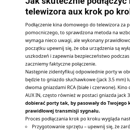
Jak skutecznie podłączyć
telewizora aux krok po kr
Podłączenie kina domowego do telewizora za p
pomocniczego, to sprawdzona metoda na wzbo
wymaga nieco uwagi, ale wykonany prawidłowo 
początku upewnij się, że oba urządzenia są wył
uszkodzeń i zapewnia bezpieczeństwo podczas m
zaczniemy faktyczne połączenie.
Następnie zidentyfikuj odpowiednie porty w ob
będzie to gniazdo słuchawkowe (jack 3.5 mm) l
dwoma gniazdami RCA (białe i czerwone). Kin
AUX IN, często również w postaci gniazda jack
dobierać porty tak, by pasowały do Twojego ka
prawidłowej transmisji sygnału.
Proces podłączania krok po kroku wygląda nas
Przygotowanie sprzętu – upewnij się, że zar