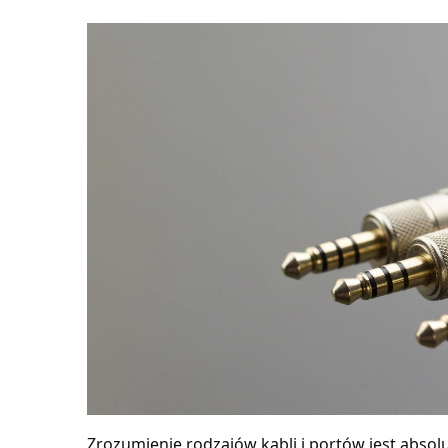
Zrozumienie rodzajów kabli i portów jest absol