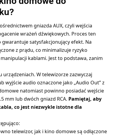
 kino domowe do
oku?
ośrednictwem gniazda AUX, czyli wejścia
gacenie wrażeń dźwiękowych. Proces ten
gwarantuje satysfakcjonujący efekt. Na
ączone z prądu, co minimalizuje ryzyko
anipulacji kablami. Jest to podstawa, zanim
u urządzeniach. W telewizorze zazwyczaj
ub wyjście audio oznaczone jako „Audio Out” z
o domowe natomiast powinno posiadać wejście
 3.5 mm lub dwóch gniazd RCA.
Pamiętaj, aby
bla, co jest niezwykle istotne dla
tępująco:
ówno telewizor, jak i kino domowe są odłączone