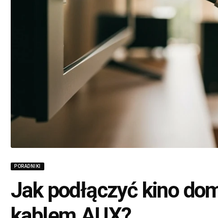
PORADNIKI
Jak podłączyć kino do
kablem AUX?