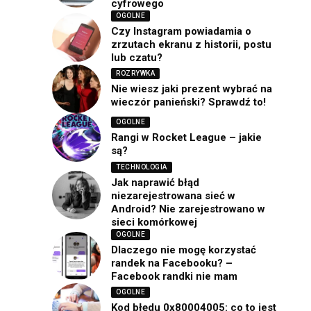
cyfrowego
OGOLNE
Czy Instagram powiadamia o
zrzutach ekranu z historii, postu
lub czatu?
ROZRYWKA
Nie wiesz jaki prezent wybrać na
wieczór panieński? Sprawdź to!
OGOLNE
Rangi w Rocket League – jakie
są?
TECHNOLOGIA
Jak naprawić błąd
niezarejestrowana sieć w
Android? Nie zarejestrowano w
sieci komórkowej
OGOLNE
Dlaczego nie mogę korzystać
randek na Facebooku? –
Facebook randki nie mam
OGOLNE
Kod błędu 0x80004005: co to jest