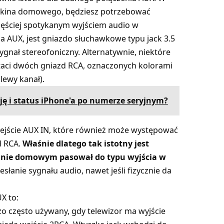
 i kina domowego, będziesz potrzebować
częściej spotykanym wyjściem audio w
a AUX, jest gniazdo słuchawkowe typu jack 3.5
sygnał stereofoniczny. Alternatywnie, niektóre
staci dwóch gniazd RCA, oznaczonych kolorami
lewy kanał).
ję i status iPhone'a po numerze seryjnym?
ejście AUX IN, które również może występować
d RCA.
Właśnie dlatego tak istotny jest
kinie domowym pasował do typu wyjścia w
słanie sygnału audio, nawet jeśli fizycznie da
X to:
dzo często używany, gdy telewizor ma wyjście