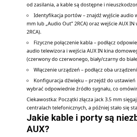
od zasilania, a kable są dostępne i nieuszkodzo
Identyfikacja portów – znajdź wyjście audio 
mm lub „Audio Out” 2RCA) oraz wejście AUX IN 
2RCA).
Fizyczne połączenie kabla – podłącz odpowie
audio telewizora i wejścia AUX IN kina domowe
(czerwony do czerwonego, biały/czarny do biał
Włączenie urządzeń – podłącz oba urządzenia
Konfiguracja dźwięku – przejdź do ustawień
wybrać odpowiednie źródło sygnału, co omówimy
Ciekawostka: Początki złącza jack 3.5 mm sięga
centralach telefonicznych, a później stało się s
Jakie kable i porty są nie
AUX?