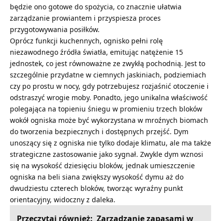
będzie ono gotowe do spożycia, co znacznie ułatwia
zarządzanie prowiantem i przyspiesza proces
przygotowywania posiłków.
Oprócz funkcji kuchennych, ognisko pełni rolę
niezawodnego źródła światła, emitując natężenie 15
jednostek, co jest równoważne ze zwykłą pochodnią. Jest to
szczególnie przydatne w ciemnych jaskiniach, podziemiach
czy po prostu w nocy, gdy potrzebujesz rozjaśnić otoczenie i
odstraszyć wrogie moby. Ponadto, jego unikalna właściwość
polegająca na topieniu śniegu w promieniu trzech bloków
wokół ogniska może być wykorzystana w mroźnych biomach
do tworzenia bezpiecznych i dostępnych przejść. Dym
unoszący się z ogniska nie tylko dodaje klimatu, ale ma także
strategiczne zastosowanie jako sygnał. Zwykle dym wznosi
się na wysokość dziesięciu bloków, jednak umieszczenie
ogniska na
beli siana
zwiększy wysokość dymu aż do
dwudziestu czterech bloków, tworząc wyraźny punkt
orientacyjny, widoczny z daleka.
Przeczytaj również:
Zarządzanie zapasami w