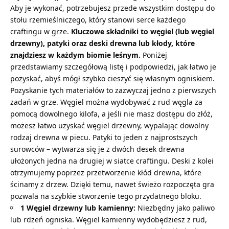
Aby je wykonać, potrzebujesz przede wszystkim dostępu do
stołu rzemieślniczego
, który stanowi serce każdego
craftingu w grze.
Kluczowe składniki to węgiel (lub węgiel
drzewny), patyki oraz deski drewna lub kłody, które
znajdziesz w każdym biomie leśnym.
Poniżej
przedstawiamy szczegółową listę i podpowiedzi, jak łatwo je
pozyskać, abyś mógł szybko cieszyć się własnym ogniskiem.
Pozyskanie tych materiałów to zazwyczaj jedno z pierwszych
zadań w grze. Węgiel można wydobywać z rud węgla za
pomocą dowolnego kilofa, a jeśli nie masz dostępu do złóż,
możesz łatwo uzyskać węgiel drzewny, wypalając dowolny
rodzaj drewna w piecu. Patyki to jeden z najprostszych
surowców – wytwarza się je z dwóch
desek drewna
ułożonych jedna na drugiej w siatce craftingu. Deski z kolei
otrzymujemy poprzez przetworzenie
kłód drewna
, które
ścinamy z drzew. Dzięki temu, nawet świeżo rozpoczęta gra
pozwala na szybkie stworzenie tego przydatnego bloku.
1 Węgiel drzewny lub kamienny:
Niezbędny jako paliwo
lub rdzeń ogniska. Węgiel kamienny wydobędziesz z rud,