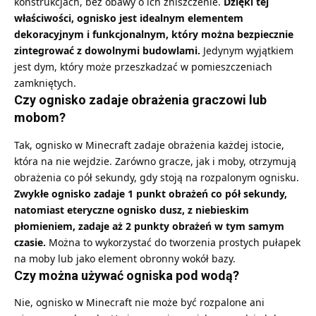
konstrukcjach, bez obawy o ich zniszczenie.
Dzięki tej
właściwości, ognisko jest idealnym elementem
dekoracyjnym i funkcjonalnym, który można bezpiecznie
zintegrować z dowolnymi budowlami.
Jedynym wyjątkiem
jest dym, który może przeszkadzać w pomieszczeniach
zamkniętych.
Czy ognisko zadaje obrażenia graczowi lub
mobom?
Tak, ognisko w Minecraft zadaje obrażenia każdej istocie,
która na nie wejdzie. Zarówno gracze, jak i moby, otrzymują
obrażenia co pół sekundy, gdy stoją na rozpalonym ognisku.
Zwykłe ognisko zadaje 1 punkt obrażeń co pół sekundy,
natomiast eteryczne ognisko dusz, z niebieskim
płomieniem, zadaje aż 2 punkty obrażeń w tym samym
czasie.
Można to wykorzystać do tworzenia prostych pułapek
na moby lub jako element obronny wokół bazy.
Czy można używać ogniska pod wodą?
Nie, ognisko w Minecraft nie może być rozpalone ani