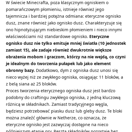
W świecie Minecrafta, poza klasycznym ogniskiem o
pomarańczowym płomieniu, istnieje również jego
tajemnicza i bardziej potężna odmiana: eteryczne ognisko
dusz, znane również jako ognisko dusz. Charakteryzuje się
ono hipnotyzującym niebieskim płomieniem i nieco innymi
właściwościami niż standardowe ognisko.
Eteryczne
ognisko dusz nie tylko emituje mniej światła (10 jednostek
zamiast 15), ale zadaje również dwukrotnie większe
obrażenia mobom i graczom, którzy na nie wejdą, co czyni
je idealnym do tworzenia pułapek lub jako element
obronny bazy.
Dodatkowo, dym z ogniska dusz unosi się
nieco wyżej niż ze zwykłego ogniska, osiągając 11 bloków, a
z belą siana aż 25 bloków.
Proces tworzenia eterycznego ogniska dusz jest bardzo
podobny do craftingu zwykłego ogniska, z jedną kluczową
różnicą w składnikach. Zamiast tradycyjnego
węgla
,
będziesz potrzebować
piasku dusz
lub gleby dusz. Te bloki
można znaleźć głównie w Netherze, co oznacza, że
eteryczne ognisko jest zazwyczaj dostępne na nieco
późniejszym etapie gry. Reszta składników pozostaje bez