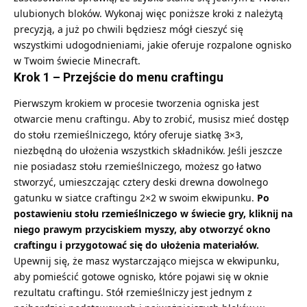
ulubionych bloków. Wykonaj więc poniższe kroki z należytą
precyzją, a już po chwili będziesz mógł cieszyć się
wszystkimi udogodnieniami, jakie oferuje rozpalone ognisko
w Twoim świecie Minecraft.
Krok 1 – Przejście do menu craftingu
Pierwszym krokiem w procesie tworzenia ogniska jest
otwarcie
menu craftingu
. Aby to zrobić, musisz mieć dostęp
do stołu rzemieślniczego, który oferuje siatkę 3×3,
niezbędną do ułożenia wszystkich składników. Jeśli jeszcze
nie posiadasz stołu rzemieślniczego, możesz go łatwo
stworzyć, umieszczając cztery
deski drewna
dowolnego
gatunku w siatce craftingu 2×2 w swoim ekwipunku.
Po
postawieniu stołu rzemieślniczego w świecie gry, kliknij na
niego prawym przyciskiem myszy, aby otworzyć okno
craftingu i przygotować się do ułożenia materiałów.
Upewnij się, że masz wystarczająco miejsca w ekwipunku,
aby pomieścić gotowe ognisko, które pojawi się w oknie
rezultatu craftingu. Stół rzemieślniczy jest jednym z