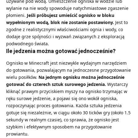
używane pod wodą. Umieszczenie ogniska w wodzie lub
wylanie na nie wody spowoduje natychmiastowe zgaszenie
płomieni.
Jeśli próbujesz umieścić ognisko w bloku
wypełnionym wodą, blok nie zostanie postawiony.
Jest to
zgodne z realistycznymi właściwościami ognia i wody, co
dodaje grze spójności i wyzwań związanych z eksploracją
podwodnego świata.
Ile jedzenia można gotować jednocześnie?
Ognisko w Minecraft jest niezwykle wydajnym narzędziem
do gotowania, pozwalającym na jednoczesne przygotowanie
wielu posiłków.
Na jednym ognisku można jednocześnie
gotować do czterech sztuk surowego jedzenia.
Wystarczy
kliknąć prawym przyciskiem myszy na ognisko trzymając w
ręku surowe jedzenie, a pojawi się ono wokół ogniska,
rozpoczynając proces gotowania. Każda sztuka jedzenia
gotuje się niezależnie, w ciągu około 30
ticków gry
(około 1.5
sekundy w realnym czasie), co sprawia, że ognisko jest
szybkim i efektywnym sposobem na przygotowanie
prowiantu.