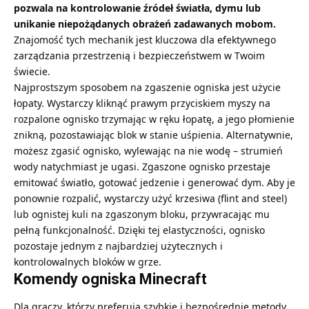
pozwala na kontrolowanie źródeł światła, dymu lub
unikanie niepożądanych obrażeń zadawanych mobom.
Znajomość tych mechanik jest kluczowa dla efektywnego
zarządzania przestrzenią i bezpieczeństwem w Twoim
świecie.
Najprostszym sposobem na zgaszenie ogniska jest użycie
łopaty. Wystarczy kliknąć prawym przyciskiem myszy na
rozpalone ognisko trzymając w ręku
łopatę
, a jego płomienie
znikną, pozostawiając blok w stanie uśpienia. Alternatywnie,
możesz zgasić ognisko, wylewając na nie wodę – strumień
wody natychmiast je ugasi. Zgaszone ognisko przestaje
emitować światło, gotować jedzenie i generować dym. Aby je
ponownie rozpalić, wystarczy użyć
krzesiwa
(flint and steel)
lub
ognistej kuli
na zgaszonym bloku, przywracając mu
pełną funkcjonalność. Dzięki tej elastyczności, ognisko
pozostaje jednym z najbardziej użytecznych i
kontrolowalnych bloków w grze.
Komendy ogniska Minecraft
Dla graczy, którzy preferują szybkie i bezpośrednie metody