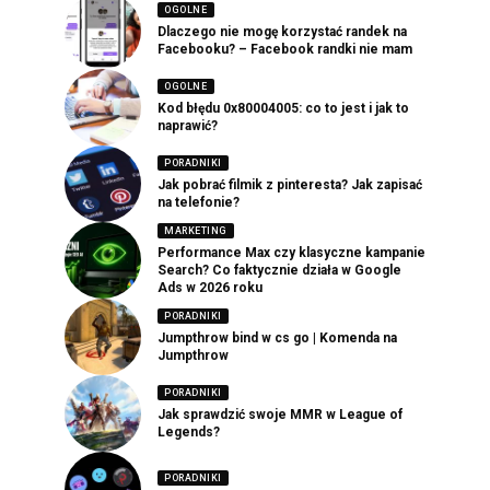
OGOLNE
Dlaczego nie mogę korzystać randek na
Facebooku? – Facebook randki nie mam
OGOLNE
Kod błędu 0x80004005: co to jest i jak to
naprawić?
PORADNIKI
Jak pobrać filmik z pinteresta? Jak zapisać
na telefonie?
MARKETING
Performance Max czy klasyczne kampanie
Search? Co faktycznie działa w Google
Ads w 2026 roku
PORADNIKI
Jumpthrow bind w cs go | Komenda na
Jumpthrow
PORADNIKI
Jak sprawdzić swoje MMR w League of
Legends?
PORADNIKI