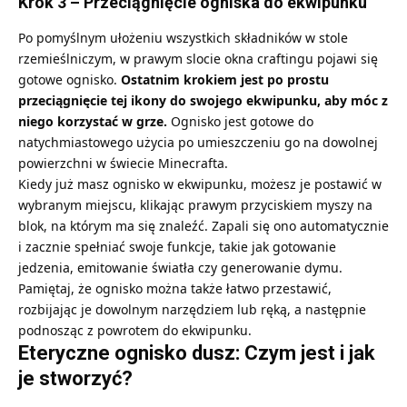
Krok 3 – Przeciągnięcie ogniska do ekwipunku
Po pomyślnym ułożeniu wszystkich składników w
stole
rzemieślniczym
, w prawym slocie okna craftingu pojawi się
gotowe ognisko.
Ostatnim krokiem jest po prostu
przeciągnięcie tej ikony do swojego ekwipunku, aby móc z
niego korzystać w grze.
Ognisko jest gotowe do
natychmiastowego użycia po umieszczeniu go na dowolnej
powierzchni w świecie Minecrafta.
Kiedy już masz ognisko w ekwipunku, możesz je postawić w
wybranym miejscu, klikając prawym przyciskiem myszy na
blok, na którym ma się znaleźć. Zapali się ono automatycznie
i zacznie spełniać swoje funkcje, takie jak gotowanie
jedzenia, emitowanie światła czy generowanie dymu.
Pamiętaj, że ognisko można także łatwo przestawić,
rozbijając je dowolnym narzędziem lub ręką, a następnie
podnosząc z powrotem do ekwipunku.
Eteryczne ognisko dusz: Czym jest i jak
je stworzyć?