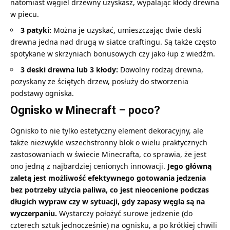
natomiast węgiel drzewny uzyskasz, wypalając kłody drewna
w piecu.
3 patyki:
Można je uzyskać, umieszczając dwie deski
drewna jedna nad drugą w siatce craftingu. Są także często
spotykane w skrzyniach bonusowych czy jako łup z wiedźm.
3 deski drewna lub 3 kłody:
Dowolny rodzaj drewna,
pozyskany ze ściętych drzew, posłuży do stworzenia
podstawy ogniska.
Ognisko w Minecraft – poco?
Ognisko to nie tylko estetyczny element dekoracyjny, ale
także niezwykle wszechstronny blok o wielu praktycznych
zastosowaniach w świecie Minecrafta, co sprawia, że jest
ono jedną z najbardziej cenionych innowacji.
Jego główną
zaletą jest możliwość efektywnego gotowania jedzenia
bez potrzeby użycia paliwa, co jest nieocenione podczas
długich wypraw czy w sytuacji, gdy zapasy
węgla
są na
wyczerpaniu.
Wystarczy położyć surowe jedzenie (do
czterech sztuk jednocześnie) na ognisku, a po krótkiej chwili