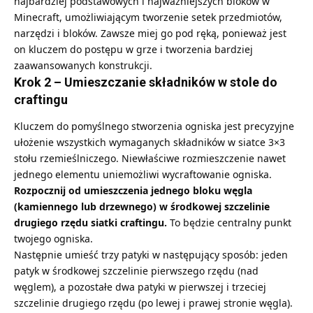
najbardziej podstawowych i najważniejszych bloków w
Minecraft, umożliwiającym tworzenie setek przedmiotów,
narzędzi i bloków. Zawsze miej go pod ręką, ponieważ jest
on kluczem do postępu w grze i tworzenia bardziej
zaawansowanych konstrukcji.
Krok 2 – Umieszczanie składników w stole do
craftingu
Kluczem do pomyślnego stworzenia ogniska jest precyzyjne
ułożenie wszystkich wymaganych składników w siatce 3×3
stołu rzemieślniczego. Niewłaściwe rozmieszczenie nawet
jednego elementu uniemożliwi wycraftowanie ogniska.
Rozpocznij od umieszczenia jednego bloku
węgla
(kamiennego lub drzewnego) w środkowej szczelinie
drugiego rzędu siatki craftingu.
To będzie centralny punkt
twojego ogniska.
Następnie umieść trzy
patyki
w następujący sposób: jeden
patyk w środkowej szczelinie pierwszego rzędu (nad
węglem), a pozostałe dwa patyki w pierwszej i trzeciej
szczelinie drugiego rzędu (po lewej i prawej stronie węgla).