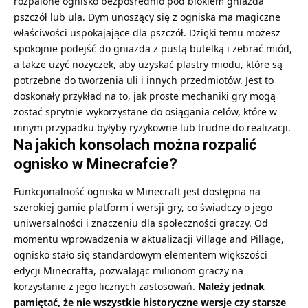
rozpalone ognisko bezpośrednio pod blokiem gniazda
pszczół lub ula. Dym unoszący się z ogniska ma magiczne
właściwości uspokajające dla pszczół. Dzięki temu możesz
spokojnie podejść do gniazda z pustą butelką i zebrać miód,
a także użyć
nożyczek
, aby uzyskać plastry miodu, które są
potrzebne do tworzenia uli i innych przedmiotów. Jest to
doskonały przykład na to, jak proste mechaniki gry mogą
zostać sprytnie wykorzystane do osiągania celów, które w
innym przypadku byłyby ryzykowne lub trudne do realizacji.
Na jakich konsolach można rozpalić
ognisko w Minecrafcie?
Funkcjonalność ogniska w Minecraft jest dostępna na
szerokiej gamie platform i wersji gry, co świadczy o jego
uniwersalności i znaczeniu dla społeczności graczy. Od
momentu wprowadzenia w aktualizacji Village and Pillage,
ognisko stało się standardowym elementem większości
edycji Minecrafta, pozwalając milionom graczy na
korzystanie z jego licznych zastosowań.
Należy jednak
pamiętać, że nie wszystkie historyczne wersje czy starsze