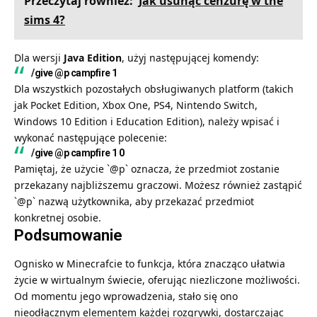
Przeczytaj również:
Jak usunąć cenzurę w the
sims 4?
Dla wersji
Java Edition
, użyj następującej komendy:
/give @p campfire 1
Dla wszystkich pozostałych obsługiwanych platform (takich
jak Pocket Edition, Xbox One, PS4, Nintendo Switch,
Windows 10 Edition i Education Edition), należy wpisać i
wykonać następujące polecenie:
/give @p campfire 1 0
Pamiętaj, że użycie `@p` oznacza, że przedmiot zostanie
przekazany najbliższemu graczowi. Możesz również zastąpić
`@p` nazwą użytkownika, aby przekazać przedmiot
konkretnej osobie.
Podsumowanie
Ognisko w Minecrafcie to funkcja, która znacząco ułatwia
życie w wirtualnym świecie, oferując niezliczone możliwości.
Od momentu jego wprowadzenia, stało się ono
nieodłącznym elementem każdej rozgrywki, dostarczając