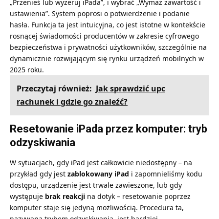
„Przenieś lub wyzeruj iPada”, i wybrać „Wymaż zawartość i
ustawienia”. System poprosi o potwierdzenie i podanie
hasła. Funkcja ta jest intuicyjna, co jest istotne w kontekście
rosnącej świadomości producentów w zakresie cyfrowego
bezpieczeństwa i prywatności użytkowników, szczególnie na
dynamicznie rozwijającym się rynku urządzeń mobilnych w
2025 roku.
Przeczytaj również:
Jak sprawdzić upc
rachunek i gdzie go znaleźć?
Resetowanie iPada przez komputer: tryb
odzyskiwania
W sytuacjach, gdy iPad jest całkowicie niedostępny – na
przykład gdy jest
zablokowany iPad
i zapomnieliśmy kodu
dostępu, urządzenie jest trwale zawieszone, lub gdy
występuje
brak reakcji
na dotyk – resetowanie poprzez
komputer staje się jedyną możliwością. Procedura ta,
nazywana trybem odzyskiwania, jest bardziej