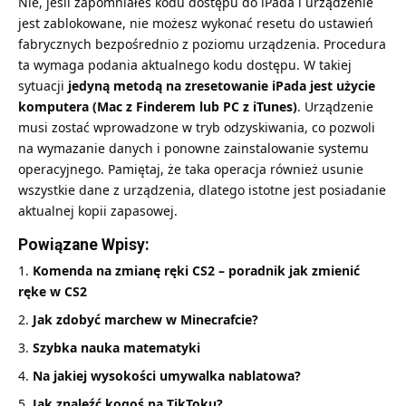
Nie, jeśli zapomniałeś kodu dostępu do iPada i urządzenie
jest zablokowane, nie możesz wykonać resetu do ustawień
fabrycznych bezpośrednio z poziomu urządzenia. Procedura
ta wymaga podania aktualnego kodu dostępu. W takiej
sytuacji
jedyną metodą na zresetowanie iPada jest użycie
komputera (Mac z Finderem lub PC z iTunes)
. Urządzenie
musi zostać wprowadzone w tryb odzyskiwania, co pozwoli
na wymazanie danych i ponowne zainstalowanie systemu
operacyjnego. Pamiętaj, że taka operacja również usunie
wszystkie dane z urządzenia, dlatego istotne jest posiadanie
aktualnej kopii zapasowej.
Powiązane Wpisy:
Komenda na zmianę ręki CS2 – poradnik jak zmienić
ręke w CS2
Jak zdobyć marchew w Minecrafcie?
Szybka nauka matematyki
Na jakiej wysokości umywalka nablatowa?
Jak znaleźć kogoś na TikToku?