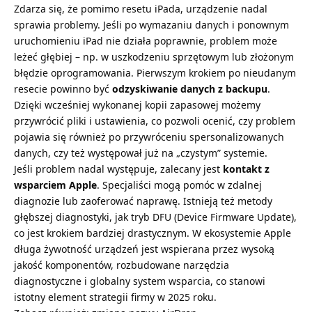
Zdarza się, że pomimo resetu iPada, urządzenie nadal
sprawia problemy. Jeśli po wymazaniu danych i ponownym
uruchomieniu iPad nie działa poprawnie, problem może
leżeć głębiej – np. w uszkodzeniu sprzętowym lub złożonym
błędzie oprogramowania. Pierwszym krokiem po nieudanym
resecie powinno być
odzyskiwanie danych z backupu
.
Dzięki wcześniej wykonanej kopii zapasowej możemy
przywrócić pliki i ustawienia, co pozwoli ocenić, czy problem
pojawia się również po przywróceniu spersonalizowanych
danych, czy też występował już na „czystym” systemie.
Jeśli problem nadal występuje, zalecany jest
kontakt z
wsparciem Apple
. Specjaliści mogą pomóc w zdalnej
diagnozie lub zaoferować naprawę. Istnieją też metody
głębszej diagnostyki, jak tryb DFU (Device Firmware Update),
co jest krokiem bardziej drastycznym. W ekosystemie Apple
długa żywotność urządzeń jest wspierana przez wysoką
jakość komponentów, rozbudowane narzędzia
diagnostyczne i globalny system wsparcia, co stanowi
istotny element strategii firmy w 2025 roku.