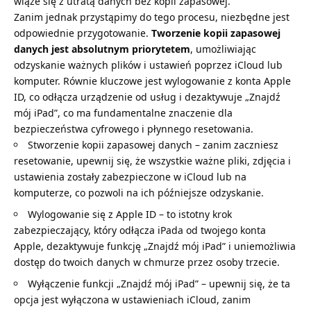
wiąże się z utratą danych bez kopii zapasowej.
Zanim jednak przystąpimy do tego procesu, niezbędne jest
odpowiednie przygotowanie.
Tworzenie kopii zapasowej
danych jest absolutnym priorytetem
, umożliwiając
odzyskanie ważnych plików i ustawień poprzez iCloud lub
komputer. Równie kluczowe jest wylogowanie z konta Apple
ID, co odłącza urządzenie od usług i dezaktywuje „Znajdź
mój iPad”, co ma fundamentalne znaczenie dla
bezpieczeństwa cyfrowego i płynnego resetowania.
Stworzenie kopii zapasowej danych – zanim zaczniesz
resetowanie, upewnij się, że wszystkie ważne pliki, zdjęcia i
ustawienia zostały zabezpieczone w iCloud lub na
komputerze, co pozwoli na ich późniejsze odzyskanie.
Wylogowanie się z Apple ID – to istotny krok
zabezpieczający, który odłącza iPada od twojego konta
Apple, dezaktywuje funkcję „Znajdź mój iPad” i uniemożliwia
dostęp do twoich danych w chmurze przez osoby trzecie.
Wyłączenie funkcji „Znajdź mój iPad” – upewnij się, że ta
opcja jest wyłączona w ustawieniach iCloud, zanim