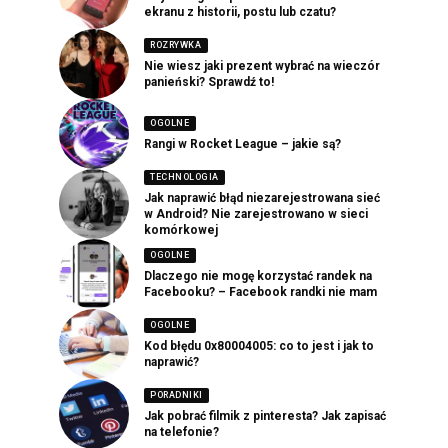
ekranu z historii, postu lub czatu?
ROZRYWKA
Nie wiesz jaki prezent wybrać na wieczór
panieński? Sprawdź to!
OGOLNE
Rangi w Rocket League – jakie są?
TECHNOLOGIA
Jak naprawić błąd niezarejestrowana sieć
w Android? Nie zarejestrowano w sieci
komórkowej
OGOLNE
Dlaczego nie mogę korzystać randek na
Facebooku? – Facebook randki nie mam
OGOLNE
Kod błędu 0x80004005: co to jest i jak to
naprawić?
PORADNIKI
Jak pobrać filmik z pinteresta? Jak zapisać
na telefonie?